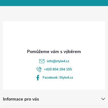
a
t
í
info
@
style4.cz
+420 604 294 155
Facebook: Style4.cz
Informace pro vás