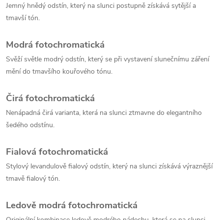
Jemný hnědý odstín, který na slunci postupně získává sytější a
tmavší tón.
Modrá fotochromatická
Svěží světle modrý odstín, který se při vystavení slunečnímu záření
mění do tmavšího kouřového tónu.
Čirá fotochromatická
Nenápadná čirá varianta, která na slunci ztmavne do elegantního
šedého odstínu.
Fialová fotochromatická
Stylový levandulově fialový odstín, který na slunci získává výraznější
tmavě fialový tón.
Ledově modrá fotochromatická
Originální kombinace ledově modrého nádechu, která se na slunci