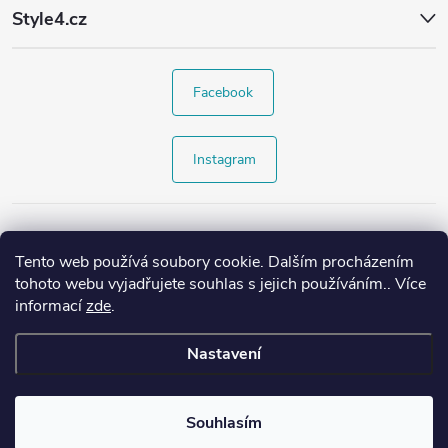
Style4.cz
Facebook
Instagram
Tento web používá soubory cookie. Dalším procházením
tohoto webu vyjadřujete souhlas s jejich používáním.. Více
informací
zde
.
Nastavení
Copyright 2026
Style4.cz
. Všechna práva vyhrazena.
Souhlasím
Vytvořil Shoptet