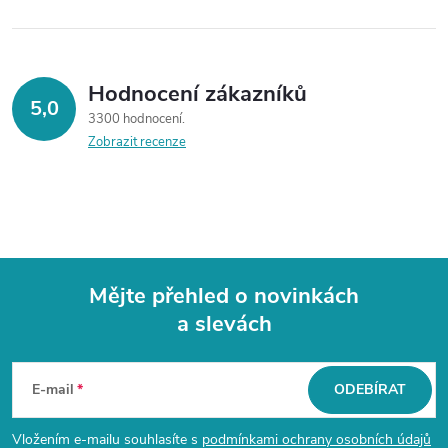
Hodnocení zákazníků
5,0
3300 hodnocení
Zobrazit recenze
Mějte přehled o novinkách
a slevách
Z
á
E-mail
ODEBÍRAT
p
Vložením e-mailu souhlasíte s
podmínkami ochrany osobních údajů