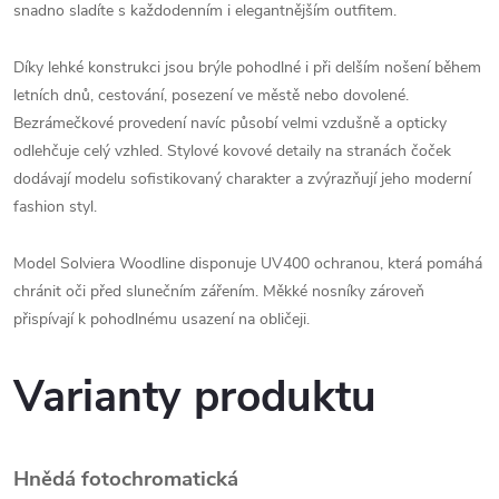
snadno sladíte s každodenním i elegantnějším outfitem.
Díky lehké konstrukci jsou brýle pohodlné i při delším nošení během
letních dnů, cestování, posezení ve městě nebo dovolené.
Bezrámečkové provedení navíc působí velmi vzdušně a opticky
odlehčuje celý vzhled. Stylové kovové detaily na stranách čoček
dodávají modelu sofistikovaný charakter a zvýrazňují jeho moderní
fashion styl.
Model Solviera Woodline disponuje UV400 ochranou, která pomáhá
chránit oči před slunečním zářením. Měkké nosníky zároveň
přispívají k pohodlnému usazení na obličeji.
Varianty produktu
Hnědá fotochromatická