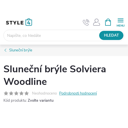
Přejít
na
obsah
NÁKUPNÍ
KOŠÍK
HLEDAT
Sluneční brýle
Sluneční brýle Solviera
Woodline
Neohodnoceno
Podrobnosti hodnocení
Kód produktu:
Zvolte variantu