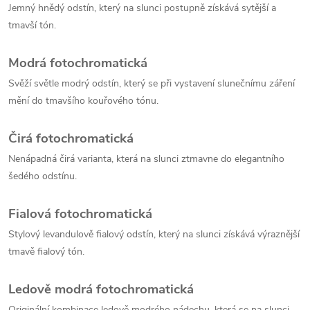
Jemný hnědý odstín, který na slunci postupně získává sytější a
tmavší tón.
Modrá fotochromatická
Svěží světle modrý odstín, který se při vystavení slunečnímu záření
mění do tmavšího kouřového tónu.
Čirá fotochromatická
Nenápadná čirá varianta, která na slunci ztmavne do elegantního
šedého odstínu.
Fialová fotochromatická
Stylový levandulově fialový odstín, který na slunci získává výraznější
tmavě fialový tón.
Ledově modrá fotochromatická
Originální kombinace ledově modrého nádechu, která se na slunci