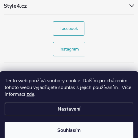
Style4.cz
Facebook
Instagram
Tento web používá soubory cookie. Dalším procházením
tohoto webu vyjadřujete souhlas s jejich používáním.. Více
informací
zde
.
Nastavení
Copyright 2026
Style4.cz
. Všechna práva vyhrazena.
Souhlasím
Vytvořil Shoptet