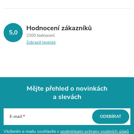
Hodnocení zákazníků
5,0
3300 hodnocení
Zobrazit recenze
Mějte přehled o novinkách
a slevách
Z
á
E-mail
ODEBÍRAT
p
Vložením e-mailu souhlasíte s
podmínkami ochrany osobních údajů