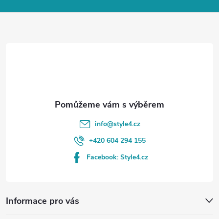
a
t
í
info
@
style4.cz
+420 604 294 155
Facebook: Style4.cz
Informace pro vás