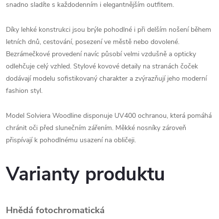
snadno sladíte s každodenním i elegantnějším outfitem.
Díky lehké konstrukci jsou brýle pohodlné i při delším nošení během
letních dnů, cestování, posezení ve městě nebo dovolené.
Bezrámečkové provedení navíc působí velmi vzdušně a opticky
odlehčuje celý vzhled. Stylové kovové detaily na stranách čoček
dodávají modelu sofistikovaný charakter a zvýrazňují jeho moderní
fashion styl.
Model Solviera Woodline disponuje UV400 ochranou, která pomáhá
chránit oči před slunečním zářením. Měkké nosníky zároveň
přispívají k pohodlnému usazení na obličeji.
Varianty produktu
Hnědá fotochromatická