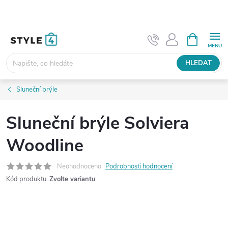
Přejít
na
obsah
NÁKUPNÍ
KOŠÍK
HLEDAT
Sluneční brýle
Sluneční brýle Solviera
Woodline
Neohodnoceno
Podrobnosti hodnocení
Kód produktu:
Zvolte variantu