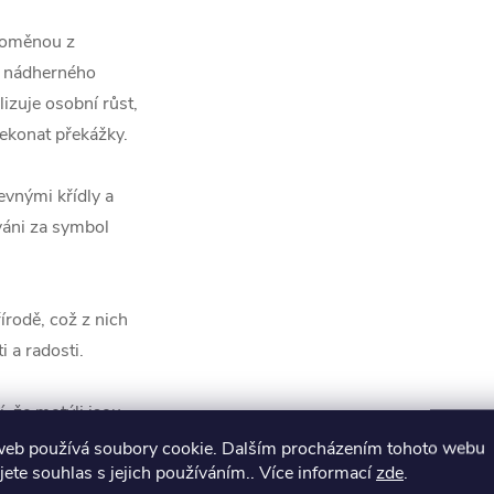
proměnou z
a nádherného
izuje osobní růst,
ekonat překážky.
evnými křídly a
áni za symbol
írodě, což z nich
i a radosti.
, že motýli jsou
vé z duchovního
web používá soubory cookie. Dalším procházením tohoto webu
jete souhlas s jejich používáním.. Více informací
zde
.