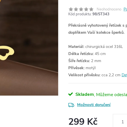
Neohodnoceno
P
Kód produktu:
98/ST343
Překrásně vyhotovený řetízek s 
doplňkem Vaší kolekce šperků.
Materiál:
chirurgická ocel 316L
Délka řetízku:
45 cm
Šíře řetízku:
2 mm
Přívěsek:
motýl
Velikost přívěsku:
cca 2,2 cm
Det
Skladem
Možnosti doručení
299 Kč