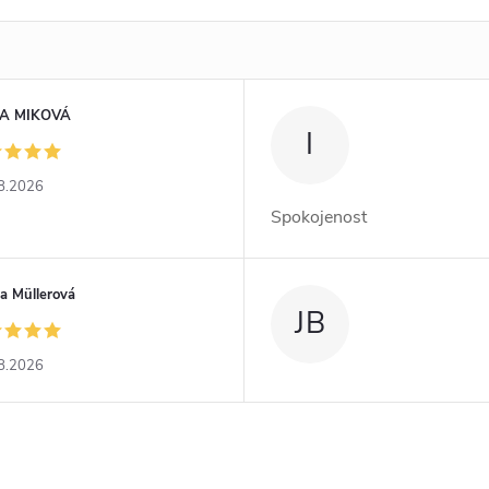
A MIKOVÁ
I
8.2026
Spokojenost
a Müllerová
JB
8.2026