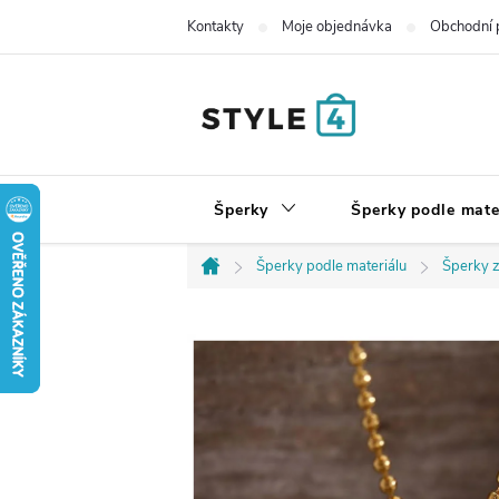
Přejít
Kontakty
Moje objednávka
Obchodní 
na
obsah
Šperky
Šperky podle mate
Šperky podle materiálu
Šperky z
Domů