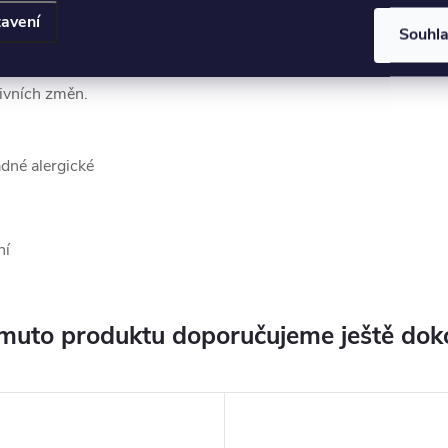
olem vzkříšení.
avení
Souhl
 považován za
tivních změn.
ádné alergické
ní
muto produktu doporučujeme ještě dok