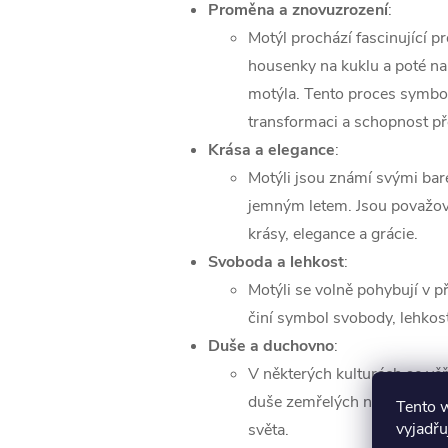
Proměna a znovuzrození
:
Motýl prochází fascinující 
housenky na kuklu a poté n
motýla. Tento proces symbol
transformaci a schopnost př
Krása a elegance
:
Motýli jsou známí svými bar
jemným letem. Jsou považov
krásy, elegance a grácie.
Svoboda a lehkost
:
Motýli se volně pohybují v př
činí symbol svobody, lehkost
Duše a duchovno
:
V některých kulturách se věří
duše zemřelých nebo poslo
Tento 
vyjadřu
světa.