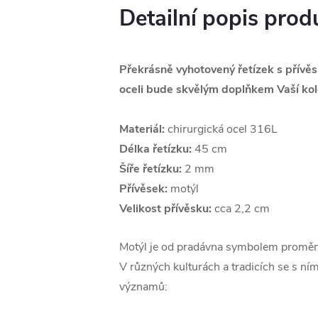
Detailní popis prod
Překrásně vyhotovený řetízek s přívě
oceli bude skvělým doplňkem Vaší kol
Materiál:
chirurgická ocel 316L
Délka řetízku:
45 cm
Šíře řetízku:
2 mm
Přívěsek:
motýl
Velikost přívěsku:
cca 2,2 cm
Motýl je od pradávna symbolem proměny
V různých kulturách a tradicích se s ním
významů: