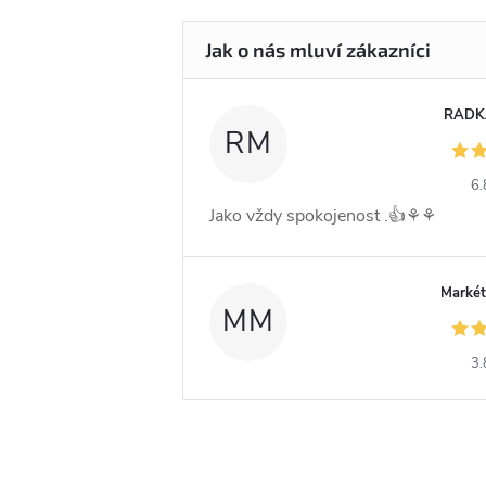
RADK
RM
6.
Jako vždy spokojenost .👍⚘️⚘️
Markét
MM
3.