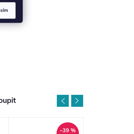
asím
oupit
–39 %