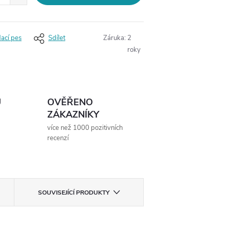
dací pes
Sdílet
Záruka
:
2
roky
Ů
OVĚŘENO
ZÁKAZNÍKY
více než 1000 pozitivních
recenzí
SOUVISEJÍCÍ PRODUKTY