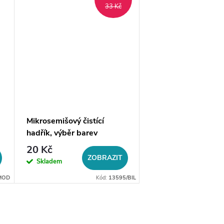
33 Kč
Mikrosemišový čistící
Krabička na šperky
hadřík, výběr barev
kabelky
20 Kč
29 Kč
ZOBRAZIT
DO 
Skladem
Skladem
MOD
Kód:
13595/BIL