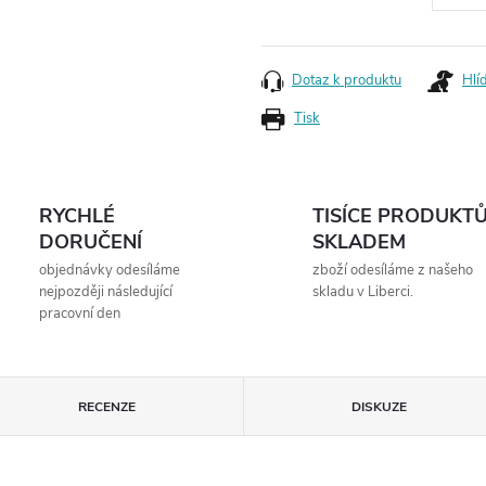
Měrná
cena:
Dotaz k produktu
Hlí
Tisk
RYCHLÉ
TISÍCE PRODUKT
DORUČENÍ
SKLADEM
objednávky odesíláme
zboží odesíláme z našeho
nejpozději následující
skladu v Liberci.
pracovní den
RECENZE
DISKUZE