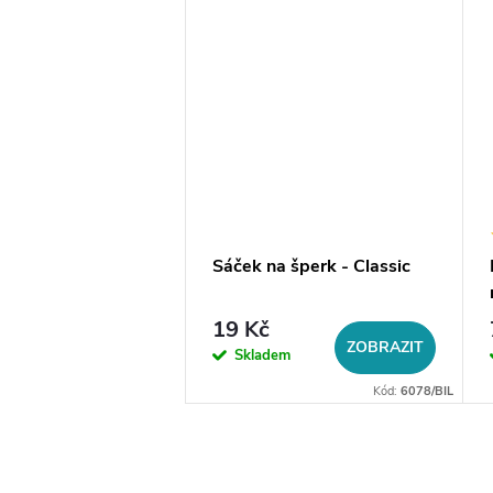
a na šperky do
Sáček na šperk - Classic
19 Kč
DO KOŠÍKU
ZOBRAZIT
em
Skladem
Kód:
14056
Kód:
6078/BIL