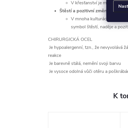
V křesťanství je motýl symb
Nast
Štěstí a pozitivní změny
:
V mnoha kulturách je motýl
symbol štěstí, naděje a pozi
CHIRURGICKÁ OCEL
Je hypoalergenní, tzn., že nevyvolává ž
reakce
Je barevně stálá, nemění svoji barvu
Je vysoce odolná vůči otěru a poškrábá
K to