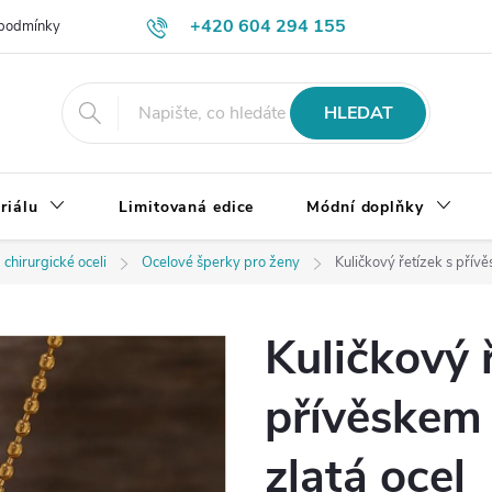
+420 604 294 155
podmínky
Výměna, vrácení a reklamace zboží
Doprava a platba
HLEDAT
riálu
Limitovaná edice
Módní doplňky
 chirurgické oceli
Ocelové šperky pro ženy
Kuličkový řetízek s přívě
Kuličkový 
přívěskem 
zlatá ocel