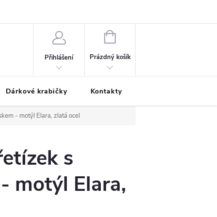
Podmínky ochrany osobních údajů
Odložená platba
Blog
Pé
NÁKUPNÍ
KOŠÍK
Prázdný košík
Přihlášení
Dárkové krabičky
Kontakty
Moje objednávka
skem - motýl Elara, zlatá ocel
řetízek s
- motýl Elara,