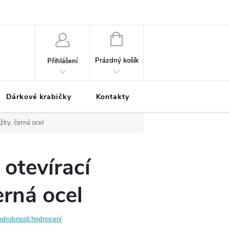
Podmínky ochrany osobních údajů
Odložená platba
Blog
Pé
NÁKUPNÍ
KOŠÍK
Prázdný košík
Přihlášení
Dárkové krabičky
Kontakty
Moje objednávka
žky, černá ocel
 otevírací
erná ocel
odrobnosti hodnocení