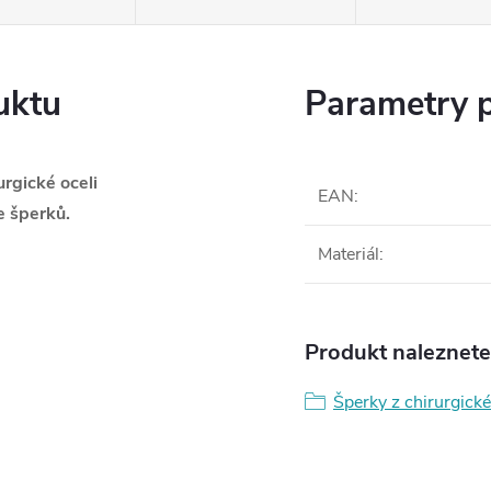
uktu
Parametry 
rgické oceli
EAN
:
 šperků.
Materiál
:
Produkt naleznete 
Šperky z chirurgické