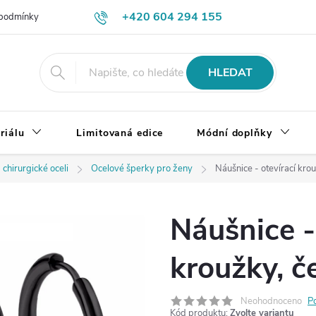
+420 604 294 155
podmínky
Výměna, vrácení a reklamace zboží
Doprava a platba
HLEDAT
riálu
Limitovaná edice
Módní doplňky
 chirurgické oceli
Ocelové šperky pro ženy
Náušnice - otevírací krou
Náušnice -
kroužky, č
Neohodnoceno
P
Kód produktu:
Zvolte variantu