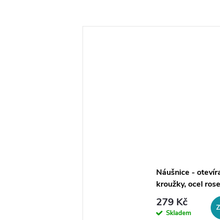
Náušnice - otevír
kroužky, ocel ros
279 Kč
Skladem