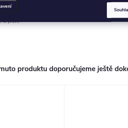
 vaší šperkovnice.
avení
Souhl
nošení nebo na
e to pravé.
muto produktu doporučujeme ještě dok