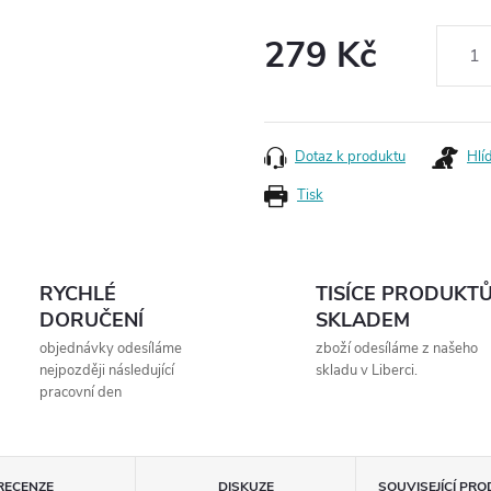
279 Kč
Měrná
cena:
Dotaz k produktu
Hlí
Tisk
RYCHLÉ
TISÍCE PRODUKT
DORUČENÍ
SKLADEM
objednávky odesíláme
zboží odesíláme z našeho
nejpozději následující
skladu v Liberci.
pracovní den
RECENZE
DISKUZE
SOUVISEJÍCÍ PR