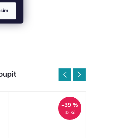
asím
oupit
–39 %
33 Kč