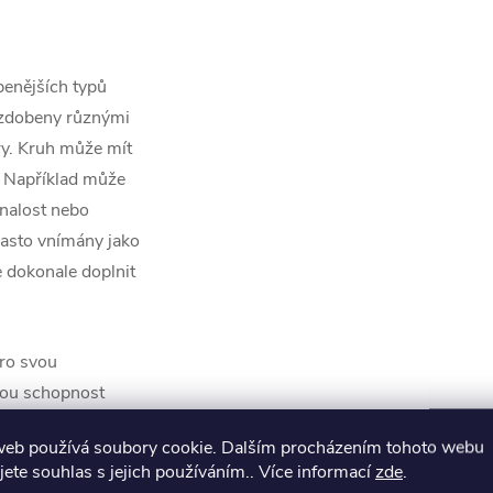
benějších typů
o zdobeny různými
ry. Kruh může mít
. Například může
nalost nebo
často vnímány jako
e dokonale doplnit
pro svou
svou schopnost
osti.
web používá soubory cookie. Dalším procházením tohoto webu
jete souhlas s jejich používáním.. Více informací
zde
.
ikostí a stylů a