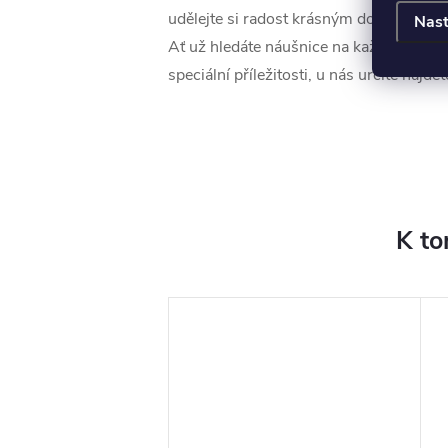
udělejte si radost krásným doplňkem do
Nast
Ať už hledáte náušnice na každodenní 
speciální příležitosti, u nás určitě najdet
K to