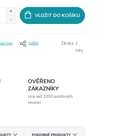
VLOŽIT DO KOŠÍKU
dací pes
Sdílet
Záruka
:
2
roky
Ů
OVĚŘENO
ZÁKAZNÍKY
více než 1000 pozitivních
recenzí
ODUKTY
PODOBNÉ PRODUKTY