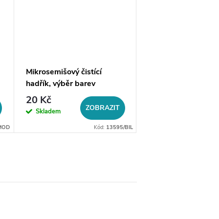
Mikrosemišový čistící
Krabička na šperky
hadřík, výběr barev
kabelky
20 Kč
29 Kč
ZOBRAZIT
DO 
Skladem
Skladem
MOD
Kód:
13595/BIL