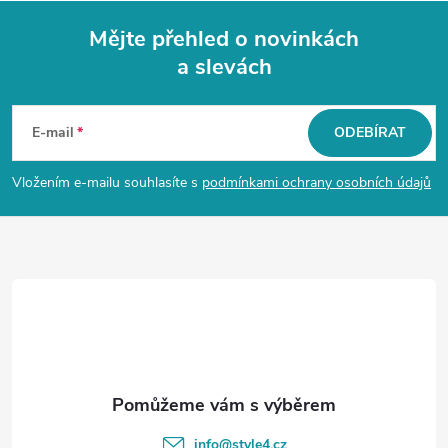
Mějte přehled o novinkách
a slevách
Z
á
E-mail
ODEBÍRAT
p
Vložením e-mailu souhlasíte s
podmínkami ochrany osobních údajů
a
t
í
info
@
style4.cz