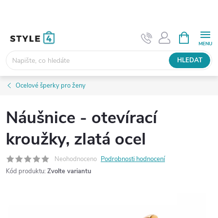
Přejít
na
obsah
NÁKUPNÍ
KOŠÍK
HLEDAT
Ocelové šperky pro ženy
Náušnice - otevírací
kroužky, zlatá ocel
Neohodnoceno
Podrobnosti hodnocení
Kód produktu:
Zvolte variantu