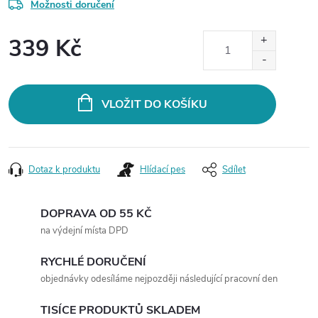
Možnosti doručení
339 Kč
Měrná
cena:
VLOŽIT DO KOŠÍKU
Dotaz k produktu
Hlídací pes
Sdílet
DOPRAVA OD 55 KČ
na výdejní místa DPD
RYCHLÉ DORUČENÍ
objednávky odesíláme nejpozději následující pracovní den
TISÍCE PRODUKTŮ SKLADEM