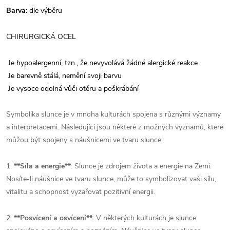
Barva:
dle výběru
CHIRURGICKÁ OCEL
Je hypoalergenní, tzn., že nevyvolává žádné alergické reakce
Je barevně stálá, nemění svoji barvu
Je vysoce odolná vůči otěru a poškrábání
Symbolika slunce je v mnoha kulturách spojena s různými významy
a interpretacemi. Následující jsou některé z možných významů, které
můžou být spojeny s náušnicemi ve tvaru slunce:
1.
**Síla a energie**
: Slunce je zdrojem života a energie na Zemi.
Nosíte-li náušnice ve tvaru slunce, může to symbolizovat vaši sílu,
vitalitu a schopnost vyzařovat pozitivní energii.
2.
**Posvícení a osvícení**
: V některých kulturách je slunce