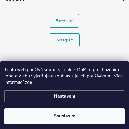
Facebook
Instagram
Tento web používá soubory cookie. Dalším procházením
tohoto webu vyjadřujete souhlas s jejich používáním.. Více
informací
zde
.
Nastavení
Copyright 2026
Style4.cz
. Všechna práva vyhrazena.
Souhlasím
Vytvořil Shoptet