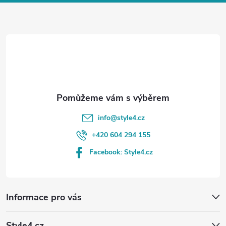
a
t
í
info
@
style4.cz
+420 604 294 155
Facebook: Style4.cz
Informace pro vás
Style4.cz