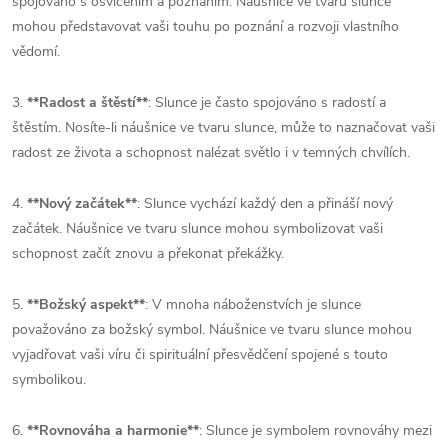
spojováno s osvícením a poznáním. Náušnice ve tvaru slunce
mohou představovat vaši touhu po poznání a rozvoji vlastního
vědomí.
3.
**Radost a štěstí**
: Slunce je často spojováno s radostí a
štěstím. Nosíte-li náušnice ve tvaru slunce, může to naznačovat vaši
radost ze života a schopnost nalézat světlo i v temných chvílích.
4.
**Nový začátek**
: Slunce vychází každý den a přináší nový
začátek. Náušnice ve tvaru slunce mohou symbolizovat vaši
schopnost začít znovu a překonat překážky.
5.
**Božský aspekt**
: V mnoha náboženstvích je slunce
považováno za božský symbol. Náušnice ve tvaru slunce mohou
vyjadřovat vaši víru či spirituální přesvědčení spojené s touto
symbolikou.
6.
**Rovnováha a harmonie**
: Slunce je symbolem rovnováhy mezi