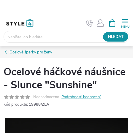
Přejít
na
obsah
NÁKUPNÍ
KOŠÍK
HLEDAT
Ocelové šperky pro ženy
Ocelové háčkové náušnice
- Slunce "Sunshine"
Neohodnoceno
Podrobnosti hodnocení
Kód produktu:
19988/ZLA