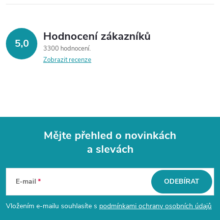
Hodnocení zákazníků
5,0
3300 hodnocení
Zobrazit recenze
Mějte přehled o novinkách
a slevách
Z
á
E-mail
ODEBÍRAT
p
Vložením e-mailu souhlasíte s
podmínkami ochrany osobních údajů