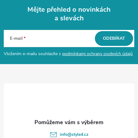
Mějte přehled o novinkách
a slevách
Z
á
E-mail
ODEBÍRAT
p
Vložením e-mailu souhlasíte s
podmínkami ochrany osobních údajů
a
t
í
info
@
style4.cz