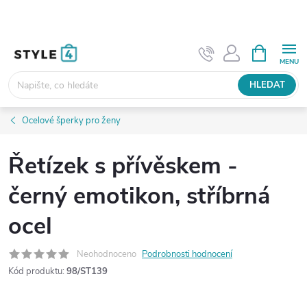
Přejít
na
obsah
NÁKUPNÍ
KOŠÍK
HLEDAT
Ocelové šperky pro ženy
Řetízek s přívěskem -
černý emotikon, stříbrná
ocel
Neohodnoceno
Podrobnosti hodnocení
Kód produktu:
98/ST139