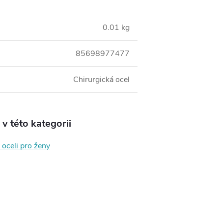
0.01 kg
85698977477
Chirurgická ocel
v této kategorii
 oceli pro ženy