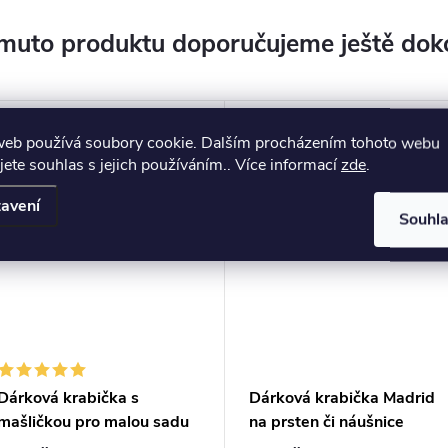
muto produktu doporučujeme ještě dok
web používá soubory cookie. Dalším procházením tohoto webu
jete souhlas s jejich používáním.. Více informací
zde
.
avení
Souhl
Dárková krabička s
Dárková krabička Madrid
mašličkou pro malou sadu
na prsten či náušnice
šperků