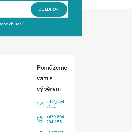
ODEBÍRAT
sobních údajů
info
@
styl
e4.cz
+420 604
294 155