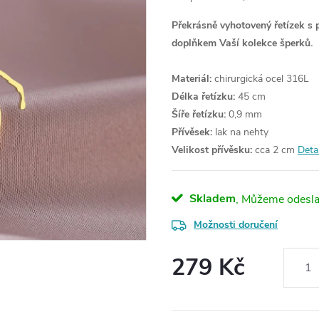
Překrásně vyhotovený řetízek s 
doplňkem Vaší kolekce šperků.
Materiál:
chirurgická ocel 316L
Délka řetízku:
45 cm
Šíře řetízku:
0,9 mm
Přívěsek:
lak na nehty
Velikost přívěsku:
cca 2 cm
Deta
Skladem
Možnosti doručení
279 Kč
Měrná
cena: