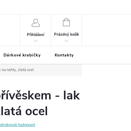
Podmínky ochrany osobních údajů
Odložená platba
Blog
Pé
NÁKUPNÍ
KOŠÍK
Prázdný košík
Přihlášení
Dárkové krabičky
Kontakty
Moje objednávka
 na nehty, zlatá ocel
přívěskem - lak
latá ocel
odrobnosti hodnocení