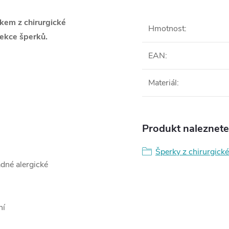
skem z chirurgické
Hmotnost
:
ekce šperků.
EAN
:
Materiál
:
Produkt naleznete 
Šperky z chirurgické
ádné alergické
ní