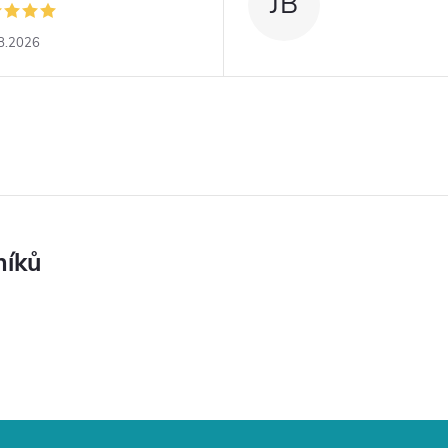
JB
8.2026
níků