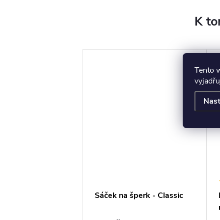
K to
Tento 
vyjadřu
Nast
a na šperky do
Sáček na šperk - Classic