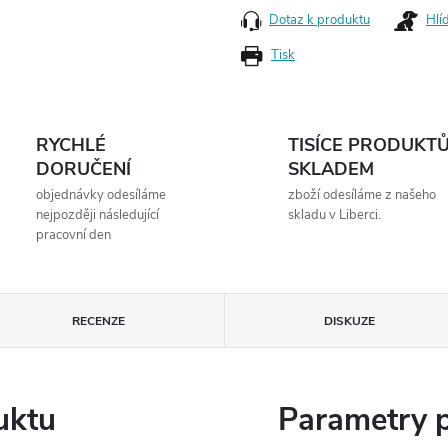
Dotaz k produktu
Hlí
Tisk
RYCHLÉ
TISÍCE PRODUKT
DORUČENÍ
SKLADEM
objednávky odesíláme
zboží odesíláme z našeho
nejpozději následující
skladu v Liberci.
pracovní den
RECENZE
DISKUZE
uktu
Parametry 