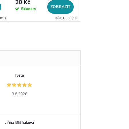
20 Kč
29 Kč
ZOBRAZIT
DO 
Skladem
Skladem
MOD
Kód:
13595/BIL
Iveta
3.8.2026
Jiřina Bližňáková