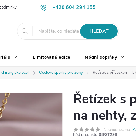
+420 604 294 155
podmínky
Výměna, vrácení a reklamace zboží
Doprava a platba
HLEDAT
riálu
Limitovaná edice
Módní doplňky
 chirurgické oceli
Ocelové šperky pro ženy
Řetízek s přívěskem - lak
Řetízek s 
na nehty, z
Neohodnoceno
P
Kód produktu:
98/ST298