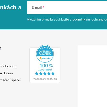
vinkách
a
E-mail
Vložením e-mailu souhlasíte s
podmínkami ochrany o
z
ní obchodu
ší dotazy
značení šperků