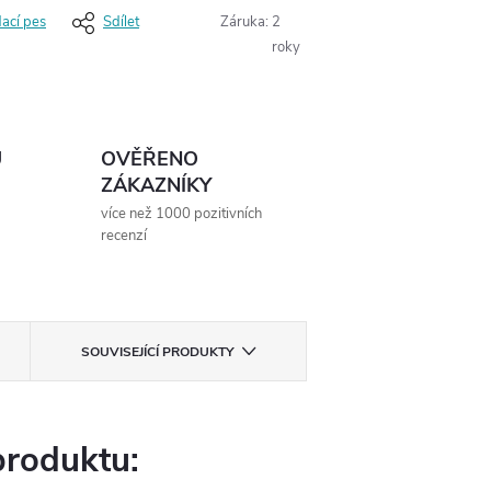
dací pes
Sdílet
Záruka
:
2
roky
Ů
OVĚŘENO
ZÁKAZNÍKY
více než 1000 pozitivních
recenzí
SOUVISEJÍCÍ PRODUKTY
produktu: