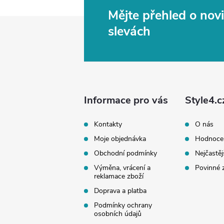
Mějte přehled o no
Z
slevách
á
p
a
Informace pro vás
Style4.c
t
Kontakty
O nás
Moje objednávka
Hodnoce
í
Obchodní podmínky
Nejčastěj
Výměna, vrácení a
Povinné 
reklamace zboží
Doprava a platba
Podmínky ochrany
osobních údajů