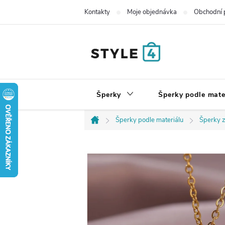
Přejít
Kontakty
Moje objednávka
Obchodní 
na
obsah
Šperky
Šperky podle mate
Šperky podle materiálu
Šperky z
Domů