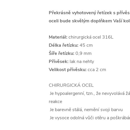
Překrásně vyhotovený řetízek s přívě
oceli bude skvělým doplňkem Vaší kol
Materiál:
chirurgická ocel 316L
Délka řetízku:
45 cm
Šíře řetízku:
0,9 mm
Přívěsek:
lak na nehty
Velikost přívěsku:
cca 2 cm
CHIRURGICKÁ OCEL
Je hypoalergenní, tzn., že nevyvolává ž
reakce
Je barevně stálá, nemění svoji barvu
Je vysoce odolná vůči otěru a poškrábá