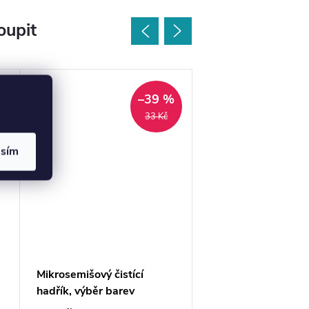
oupit
–39 %
33 Kč
asím
Mikrosemišový čistící
Krabička na šperky
hadřík, výběr barev
kabelky