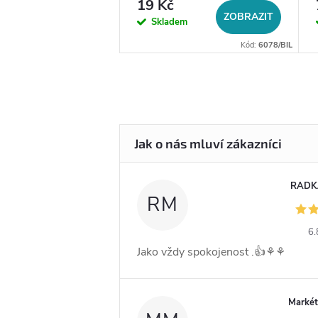
19 Kč
DO KOŠÍKU
ZOBRAZIT
em
Skladem
Kód:
14056
Kód:
6078/BIL
RADK
RM
6.
Jako vždy spokojenost .👍⚘️⚘️
Markét