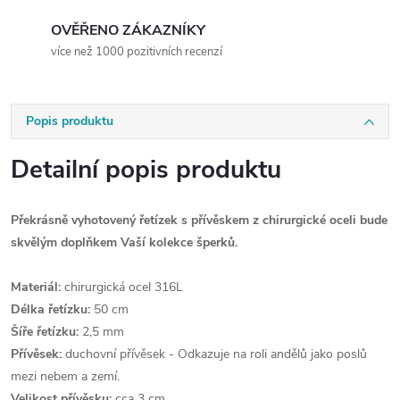
OVĚŘENO ZÁKAZNÍKY
více než 1000 pozitivních recenzí
Popis produktu
Detailní popis produktu
Překrásně vyhotovený řetízek s přívěskem z chirurgické oceli bude
skvělým doplňkem Vaší kolekce šperků.
Materiál:
chirurgická ocel 316L
Délka řetízku:
50 cm
Šíře řetízku:
2,5 mm
Přívěsek:
duchovní přívěsek -
Odkazuje na roli andělů jako poslů
mezi nebem a zemí.
Velikost přívěsku:
cca 3 cm