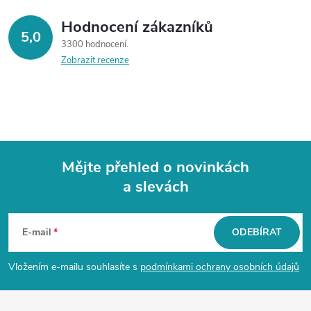
Hodnocení zákazníků
5,0
3300 hodnocení
Zobrazit recenze
Mějte přehled o novinkách
a slevách
Z
á
E-mail
ODEBÍRAT
p
Vložením e-mailu souhlasíte s
podmínkami ochrany osobních údajů
a