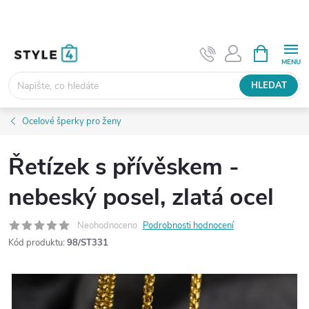
Přejít
na
obsah
NÁKUPNÍ
KOŠÍK
HLEDAT
Ocelové šperky pro ženy
Řetízek s přívěskem -
nebeský posel, zlatá ocel
Neohodnoceno
Podrobnosti hodnocení
Kód produktu:
98/ST331