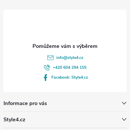
t
í
info
@
style4.cz
+420 604 294 155
Facebook: Style4.cz
Informace pro vás
Style4.cz