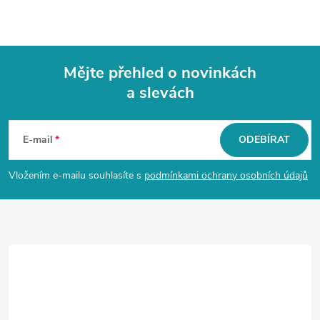
Mějte přehled o novinkách
a slevách
Z
á
E-mail
ODEBÍRAT
p
Vložením e-mailu souhlasíte s
podmínkami ochrany osobních údajů
a
t
í