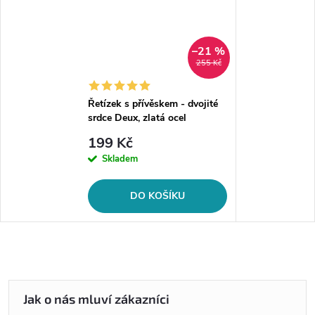
–21 %
255 Kč
Řetízek s přívěskem - dvojité
srdce Deux, zlatá ocel
199 Kč
Skladem
DO KOŠÍKU