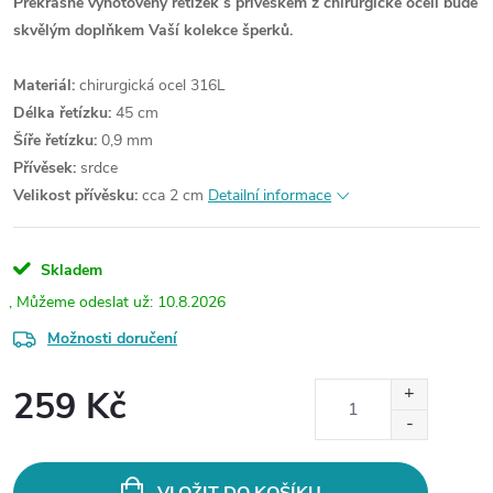
Překrásně vyhotovený řetízek s přívěskem z chirurgické oceli bude
skvělým doplňkem Vaší kolekce šperků.
Materiál:
chirurgická ocel 316L
Délka řetízku:
45 cm
Šíře řetízku:
0,9 mm
Přívěsek:
srdce
Velikost přívěsku:
cca 2 cm
Detailní informace
Skladem
10.8.2026
Možnosti doručení
259 Kč
Měrná
cena: