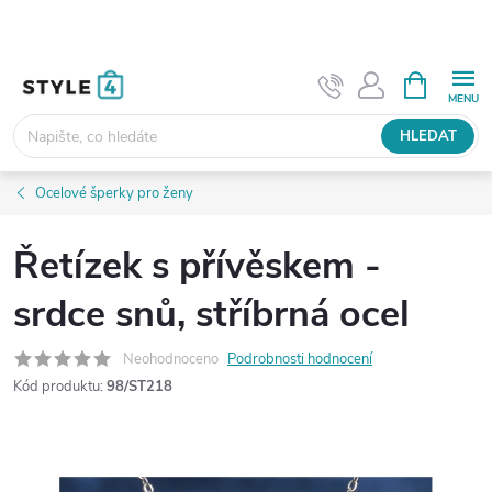
Přejít
na
obsah
NÁKUPNÍ
KOŠÍK
HLEDAT
Ocelové šperky pro ženy
Řetízek s přívěskem -
srdce snů, stříbrná ocel
Neohodnoceno
Podrobnosti hodnocení
Kód produktu:
98/ST218