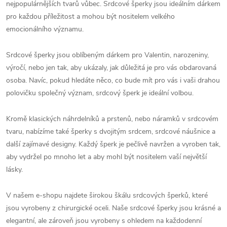
nejpopulárnějších tvarů vůbec. Srdcové šperky jsou ideálním dárkem
pro každou příležitost a mohou být nositelem velkého
emocionálního významu.
Srdcové šperky jsou oblíbeným dárkem pro Valentin, narozeniny,
výročí, nebo jen tak, aby ukázaly, jak důležitá je pro vás obdarovaná
osoba. Navíc, pokud hledáte něco, co bude mít pro vás i vaši drahou
polovičku společný význam, srdcový šperk je ideální volbou.
Kromě klasických náhrdelníků a prstenů, nebo náramků v srdcovém
tvaru, nabízíme také šperky s dvojitým srdcem, srdcové náušnice a
další zajímavé designy. Každý šperk je pečlivě navržen a vyroben tak,
aby vydržel po mnoho let a aby mohl být nositelem vaší největší
lásky.
V našem e-shopu najdete širokou škálu srdcových šperků, které
jsou vyrobeny z chirurgické oceli. Naše srdcové šperky jsou krásné a
elegantní, ale zároveň jsou vyrobeny s ohledem na každodenní