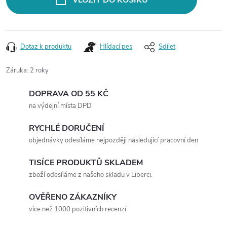
VLOŽIT DO KOŠÍKU
Dotaz k produktu
Hlídací pes
Sdílet
Záruka
:
2 roky
DOPRAVA OD 55 KČ
na výdejní místa DPD
RYCHLÉ DORUČENÍ
objednávky odesíláme nejpozději následující pracovní den
TISÍCE PRODUKTŮ SKLADEM
zboží odesíláme z našeho skladu v Liberci.
OVĚŘENO ZÁKAZNÍKY
více než 1000 pozitivních recenzí