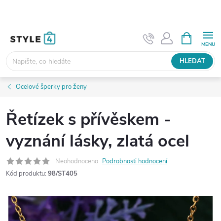
Přejít
na
obsah
NÁKUPNÍ
KOŠÍK
HLEDAT
Ocelové šperky pro ženy
Řetízek s přívěskem -
vyznání lásky, zlatá ocel
Neohodnoceno
Podrobnosti hodnocení
Kód produktu:
98/ST405