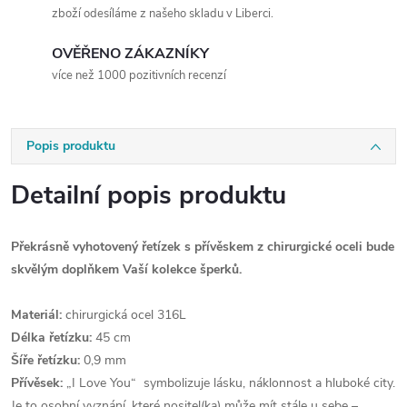
zboží odesíláme z našeho skladu v Liberci.
OVĚŘENO ZÁKAZNÍKY
více než 1000 pozitivních recenzí
Popis produktu
Detailní popis produktu
Překrásně vyhotovený řetízek s přívěskem z chirurgické oceli bude
skvělým doplňkem Vaší kolekce šperků.
Materiál:
chirurgická ocel 316L
Délka řetízku:
45 cm
Šíře řetízku:
0,9 mm
Přívěsek:
„I Love You“ symbolizuje lásku, náklonnost a hluboké city.
Je to osobní vyznání, které nositel(ka) může mít stále u sebe –