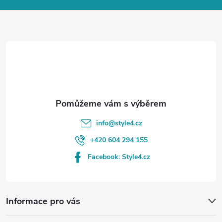
a
t
í
info
@
style4.cz
+420 604 294 155
Facebook: Style4.cz
Informace pro vás