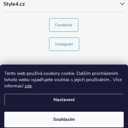
Style4.cz
Facebook
Instagram
Tento web používá soubory cookie. Dalším procházením
tohoto webu vyjadřujete souhlas s jejich používáním.. Více
informací
zde
.
Nastavení
Copyright 2026
Style4.cz
. Všechna práva vyhrazena.
Souhlasím
Vytvořil Shoptet