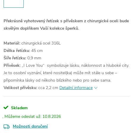
Překrásně vyhotovený řetízek s přívěskem z chirurgické oceli bude
skvělým doplňkem Vaší kolekce šperků.
Materiál:
chirurgická ocel 316L
Délka řetízku:
45 cm
Šíře řetízku:
0,9 mm
Přívěsek:
„I Love You“ symbolizuje lásku, náklonnost a hluboké city.
Je to osobní vyznání, které nositel(ka) může mít stále u sebe –
připomínka lásky od někoho blízkého nebo pro sebe sama.
Velikost přívěsku:
cca 2,2 cm
Detailní informace
Skladem
10.8.2026
Možnosti doručení