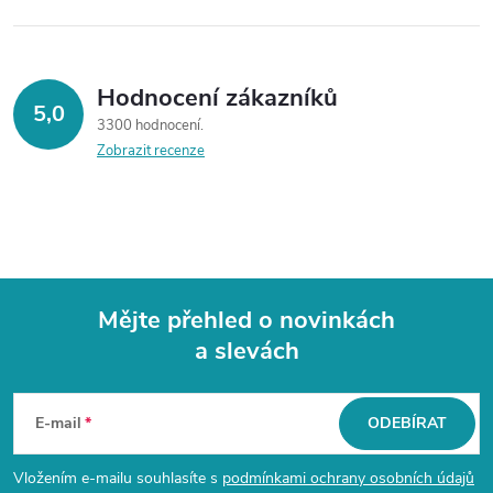
Hodnocení zákazníků
5,0
3300 hodnocení
Zobrazit recenze
Mějte přehled o novinkách
a slevách
Z
á
E-mail
ODEBÍRAT
p
Vložením e-mailu souhlasíte s
podmínkami ochrany osobních údajů