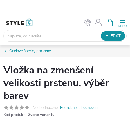
Přejít
na
obsah
NÁKUPNÍ
KOŠÍK
HLEDAT
Ocelové šperky pro ženy
Vložka na zmenšení
velikosti prstenu, výběr
barev
Neohodnoceno
Podrobnosti hodnocení
Kód produktu:
Zvolte variantu