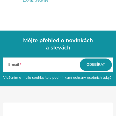
Zobrazit recenze
Mějte přehled o novinkách
a slevách
Z
á
E-mail
ODEBÍRAT
p
Vložením e-mailu souhlasíte s
podmínkami ochrany osobních údajů
a
t