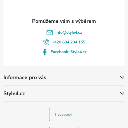
í
info
@
style4.cz
+420 604 294 155
Facebook: Style4.cz
Informace pro vás
Style4.cz
Facebook