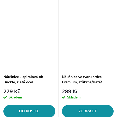
šperků. Materiál: chirurgická
šperků. Materiál: chirurgická
ocel Velikost: cca 5 cm
ocel 316LZapínání: na
Náušnice se spirálovým
patentMotiv: písmeno abecedy
designem...
(dle...
Náušnice - spirálová nit
Náušnice ve tvaru srdce
Buckle, zlatá ocel
Premium, stříbrná/zlatá/
černá/rose gold ocel
279 Kč
289 Kč
Skladem
Skladem
DO KOŠÍKU
ZOBRAZIT