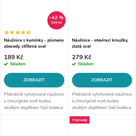
–42 %
329 Kč
Náušnice s kamínky - písmeno
Náušnice - otevírací kroužky,
abecedy, stříbrná ocel
zlatá ocel
189 Kč
279 Kč
Skladem
Skladem
ZOBRAZIT
ZOBRAZIT
Překrásně vyhotovené náušnice
Překrásně vyhotovené náušnice
z chirurgické oceli budou
z chirurgické oceli budou
skvělým doplňkem Vaší kolekce
skvělým doplňkem Vaší kolekce
šperků. Materiál: chirurgická
šperků.Typ náušnic:
Výprodej
ocel 316LZapínání: na
kruhovéMateriál: chirurgická
patentMotiv: písmeno abecedy
ocel 316LVelikost: dle výběru
(dle...
(vnitřní...