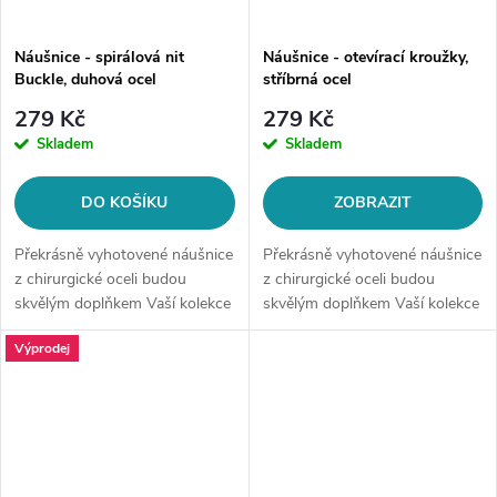
Náušnice - spirálová nit
Náušnice - otevírací kroužky,
Buckle, duhová ocel
stříbrná ocel
279 Kč
279 Kč
Skladem
Skladem
DO KOŠÍKU
ZOBRAZIT
Překrásně vyhotovené náušnice
Překrásně vyhotovené náušnice
z chirurgické oceli budou
z chirurgické oceli budou
skvělým doplňkem Vaší kolekce
skvělým doplňkem Vaší kolekce
šperků. Materiál: chirurgická
šperků.Typ náušnic:
Výprodej
ocel Velikost: cca 5 cm
kruhovéMateriál: chirurgická
Náušnice se spirálovým
ocel 316LVelikost: dle výběru
designem...
(vnitřní...