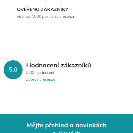
r
í
OVĚŘENO ZÁKAZNÍKY
v
více než 1000 pozitivních recenzí
k
y
v
ý
Hodnocení zákazníků
5,0
3300 hodnocení
p
Zobrazit recenze
i
s
u
Mějte přehled o novinkách