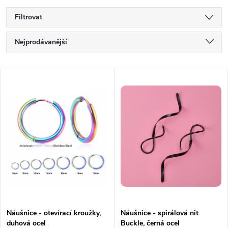
Filtrovat
Ř
Nejprodávanější
a
Nejlevnější
V
Nejdražší
z
ý
Abecedně
e
p
n
i
í
s
p
p
Náušnice - otevírací kroužky,
Náušnice - spirálová nit
r
duhová ocel
Buckle, černá ocel