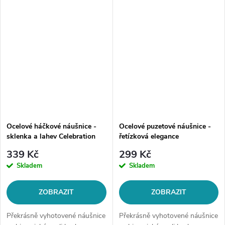
puzetuMotiv: pecka, řetízek a...
puzetuMotiv: pecka,...
Ocelové háčkové náušnice -
Ocelové puzetové náušnice -
sklenka a lahev Celebration
řetízková elegance
339 Kč
299 Kč
Skladem
Skladem
ZOBRAZIT
ZOBRAZIT
Překrásně vyhotovené náušnice
Překrásně vyhotovené náušnice