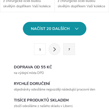
z chirurgické oceli budou
z chirurgické oceli budou
skvělým doplňkem Vaší kolekce
skvělým doplňkem Vaší kolekce
šperků. Materiál: chirurgická
šperků. Materiál: chirurgická
ocel 316LTyp náušnice: na
ocel 316LZapínání: na
háčekMotiv: moderní,...
puzetuMotiv: čára,...
O
NAČÍST 20 DALŠÍCH
v
l
S
1
7
t
á
r
d
á
DOPRAVA OD 55 KČ
a
n
na výdejní místa DPD
k
c
RYCHLÉ DORUČENÍ
o
objednávky odesíláme nejpozději následující pracovní den
í
v
á
TISÍCE PRODUKTŮ SKLADEM
p
zboží odesíláme z našeho skladu v Liberci.
n