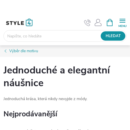
Přejít
na
obsah
NÁKUPNÍ
KOŠÍK
HLEDAT
Výběr dle motivu
Jednoduché a elegantní
náušnice
Jednoduchá krása, která nikdy nevyjde z módy.
Nejprodávanější