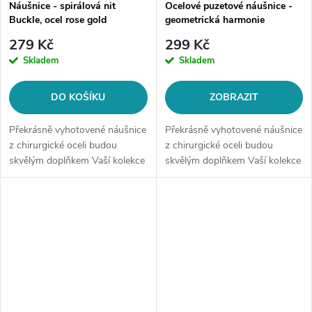
Náušnice - spirálová nit
Ocelové puzetové náušnice -
Buckle, ocel rose gold
geometrická harmonie
279 Kč
299 Kč
Skladem
Skladem
DO KOŠÍKU
ZOBRAZIT
Překrásně vyhotovené náušnice
Překrásně vyhotovené náušnice
z chirurgické oceli budou
z chirurgické oceli budou
skvělým doplňkem Vaší kolekce
skvělým doplňkem Vaší kolekce
šperků. Materiál: chirurgická
šperků. Materiál: chirurgická
ocel Velikost: cca 5 cm
ocel 316LZapínání: na
Náušnice se spirálovým
puzetuMotiv: geometrické
designem...
tvary,...