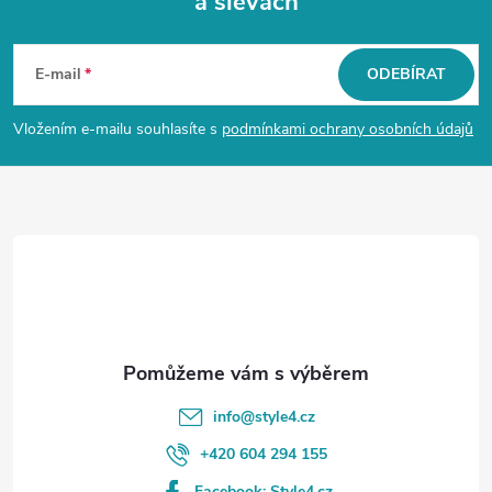
a slevách
Z
á
E-mail
ODEBÍRAT
p
Vložením e-mailu souhlasíte s
podmínkami ochrany osobních údajů
a
t
í
info
@
style4.cz
+420 604 294 155
Facebook: Style4.cz