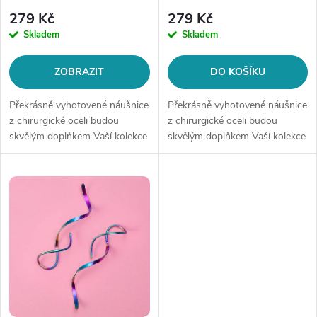
r
o
279 Kč
279 Kč
o
Skladem
Skladem
d
d
ZOBRAZIT
DO KOŠÍKU
u
u
Překrásně vyhotovené náušnice
Překrásně vyhotovené náušnice
k
z chirurgické oceli budou
z chirurgické oceli budou
skvělým doplňkem Vaší kolekce
skvělým doplňkem Vaší kolekce
k
šperků.Typ náušnic:
šperků. Materiál: chirurgická
t
kruhovéMateriál: chirurgická
ocel Velikost: cca 5 cm
t
ocel 316LVelikost: dle výběru
Náušnice se spirálovým
ů
(vnitřní...
designem...
ů