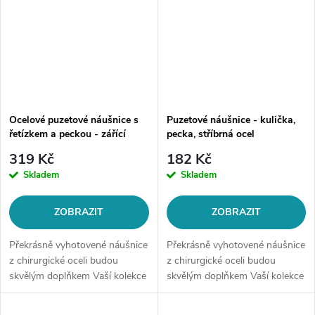
Ocelové puzetové náušnice s
Puzetové náušnice - kulička,
řetízkem a peckou - zářící
pecka, stříbrná ocel
jiskra
319 Kč
182 Kč
Skladem
Skladem
ZOBRAZIT
ZOBRAZIT
Překrásně vyhotovené náušnice
Překrásně vyhotovené náušnice
z chirurgické oceli budou
z chirurgické oceli budou
skvělým doplňkem Vaší kolekce
skvělým doplňkem Vaší kolekce
šperků. Materiál: chirurgická
šperků. Materiál: chirurgická
ocel 316LZapínání: na
ocel 316LZapínání: na