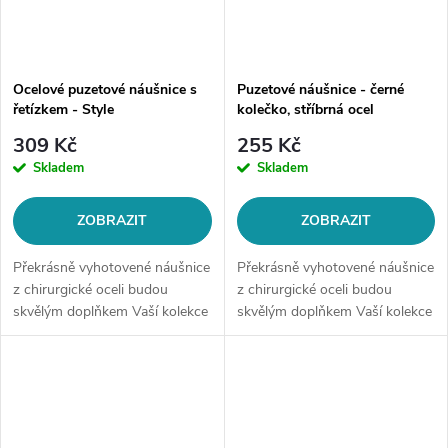
Ocelové puzetové náušnice s
Puzetové náušnice - černé
řetízkem - Style
kolečko, stříbrná ocel
309 Kč
255 Kč
Skladem
Skladem
ZOBRAZIT
ZOBRAZIT
Překrásně vyhotovené náušnice
Překrásně vyhotovené náušnice
z chirurgické oceli budou
z chirurgické oceli budou
skvělým doplňkem Vaší kolekce
skvělým doplňkem Vaší kolekce
šperků. Materiál: chirurgická
šperků. Materiál: chirurgická
ocel 316LZapínání: na
ocel 316LZapínání: na
puzetuMotiv: ovál,...
puzetuMotiv: černé...