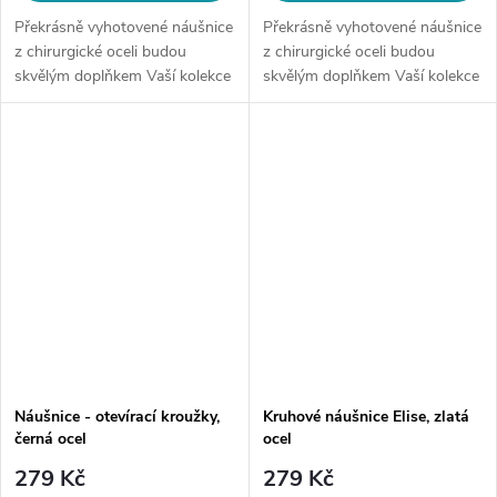
Překrásně vyhotovené náušnice
Překrásně vyhotovené náušnice
z chirurgické oceli budou
z chirurgické oceli budou
skvělým doplňkem Vaší kolekce
skvělým doplňkem Vaší kolekce
šperků. Materiál: chirurgická
šperků. Materiál: chirurgická
ocel Velikost: cca 5 cm
ocel 316LVelikost: dle
Náušnice se spirálovým
výběruTyp náušnice: ve tvaru...
designem...
Náušnice - otevírací kroužky,
Kruhové náušnice Elise, zlatá
černá ocel
ocel
279 Kč
279 Kč