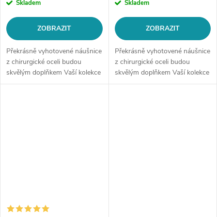
Skladem
Skladem
ZOBRAZIT
ZOBRAZIT
Překrásně vyhotovené náušnice
Překrásně vyhotovené náušnice
z chirurgické oceli budou
z chirurgické oceli budou
skvělým doplňkem Vaší kolekce
skvělým doplňkem Vaší kolekce
šperků.Typ náušnic:
šperků. Materiál: chirurgická
kruhovéMateriál: chirurgická
ocel 316LVelikost: dle
ocel 316LVelikost: dle výběru
výběruTloušťka: cca 2 mmTyp
(vnitřní...
náušnice:...