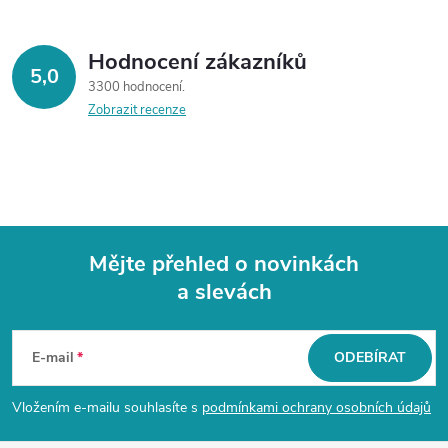
Hodnocení zákazníků
5,0
3300 hodnocení
Zobrazit recenze
Mějte přehled o novinkách
a slevách
Z
á
E-mail
ODEBÍRAT
p
Vložením e-mailu souhlasíte s
podmínkami ochrany osobních údajů