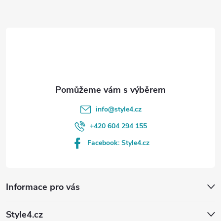
a
t
í
info
@
style4.cz
+420 604 294 155
Facebook: Style4.cz
Informace pro vás
Style4.cz