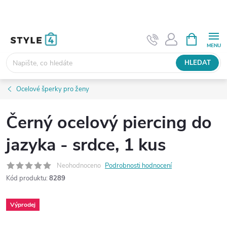
Přejít
na
obsah
NÁKUPNÍ
KOŠÍK
HLEDAT
Ocelové šperky pro ženy
Černý ocelový piercing do
jazyka - srdce, 1 kus
Neohodnoceno
Podrobnosti hodnocení
Kód produktu:
8289
Výprodej