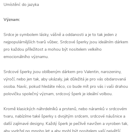
Umístění: do jazyka
Význam:
Srdce je symbolem lásky, vášně a oddanosti a je to tak jeden z
nejpopulárnějších tvarů vůbec. Srdcové šperky jsou ideálním dárkem
pro každou příležitost a mohou být nositelem velkého
emocionálního významu.
Srdcové šperky jsou oblíbeným dárkem pro Valentin, narozeniny,
výročí, nebo jen tak, aby ukázaly, jak důležitá je pro vás obdarovaná
osoba. Navíc, pokud hledáte něco, co bude mít pro vás i vaši drahou
polovičku společný význam, srdcový šperk je ideální volbou.
Kromě klasických náhrdelníků a prstenů, nebo náramků v srdcovém
tvaru, nabízíme také šperky s dvojitým srdcem, srdcové náušnice a
další zajímavé designy. Každý šperk je pečlivě navržen a vyroben tak,
aby vydržel po mnoho let a aby mohl být nositelem vaší největší