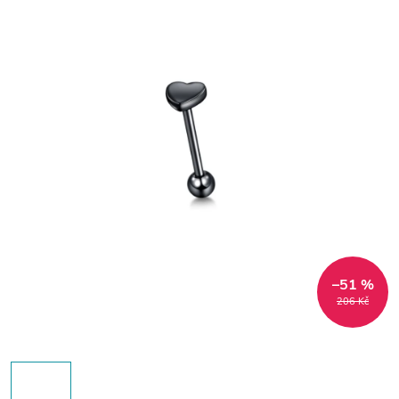
–51 %
206 Kč