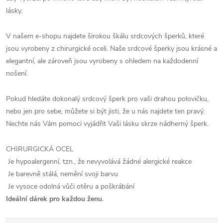
lásky.
V našem e-shopu najdete širokou škálu srdcových šperků, které
jsou vyrobeny z chirurgické oceli. Naše srdcové šperky jsou krásné a
elegantní, ale zároveň jsou vyrobeny s ohledem na každodenní
nošení.
Pokud hledáte dokonalý srdcový šperk pro vaši drahou polovičku,
nebo jen pro sebe, můžete si být jisti, že u nás najdete ten pravý.
Nechte nás Vám pomoci vyjádřit Vaši lásku skrze nádherný šperk.
CHIRURGICKÁ OCEL
Je hypoalergenní, tzn., že nevyvolává žádné alergické reakce
Je barevně stálá, nemění svoji barvu
Je vysoce odolná vůči otěru a poškrábání
Ideální dárek pro každou ženu.