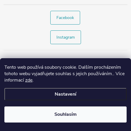
Facebook
Instagram
Tento web používá soubory cookie. Dalším procházením
tohoto webu vyjadřujete souhlas s jejich používáním.. Více
informací
zde
.
Nastavení
Copyright 2026
Style4.cz
. Všechna práva vyhrazena.
Souhlasím
Vytvořil Shoptet