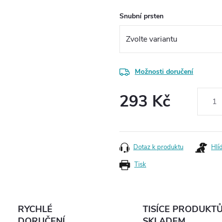
Snubní prsten
Možnosti doručení
293 Kč
Měrná
cena:
Dotaz k produktu
Hlí
Tisk
RYCHLÉ
TISÍCE PRODUKT
DORUČENÍ
SKLADEM