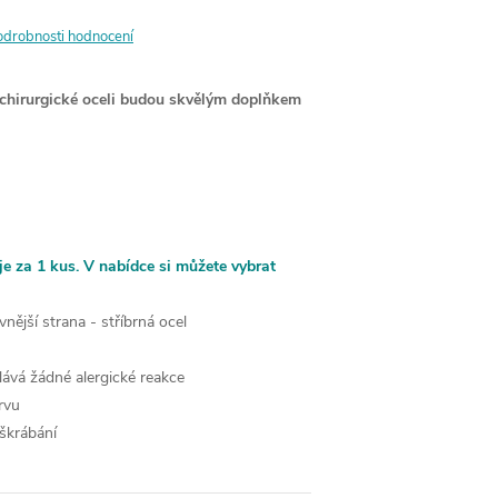
odrobnosti hodnocení
 chirurgické oceli budou skvělým doplňkem
je za 1 kus. V nabídce si můžete vybrat
 vnější strana - stříbrná ocel
lává žádné alergické reakce
rvu
škrábání