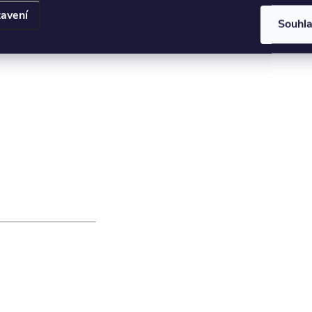
avení
Souhl