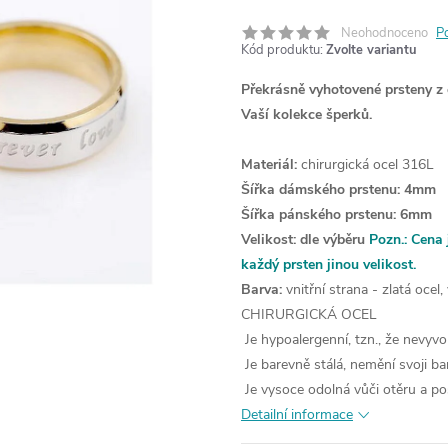
Neohodnoceno
P
Kód produktu:
Zvolte variantu
Překrásně vyhotovené prsteny z
Vaší kolekce šperků.
Materiál:
chirurgická ocel 316L
Šířka dámského prstenu: 4mm
Šířka pánského prstenu: 6mm
Velikost: dle výběru
Pozn.:
Cena 
každý prsten jinou velikost.
Barva:
vnitřní strana - zlatá ocel,
CHIRURGICKÁ OCEL
Je hypoalergenní, tzn., že nevyvo
Je barevně stálá, nemění svoji ba
Je vysoce odolná vůči otěru a po
Detailní informace