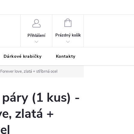
Podmínky ochrany osobních údajů
Odložená platba
Blog
Pé
NÁKUPNÍ
KOŠÍK
Prázdný košík
Přihlášení
Dárkové krabičky
Kontakty
Moje objednávka
Forever love, zlatá + stříbrná ocel
 páry (1 kus) -
e, zlatá +
el