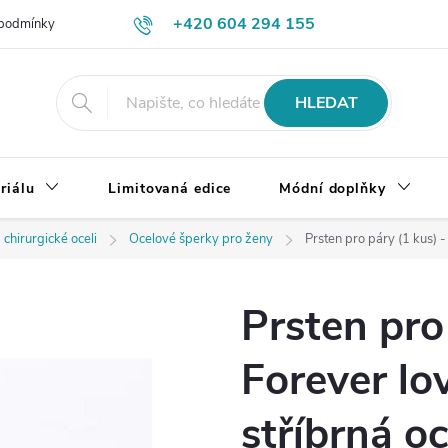
+420 604 294 155
podmínky
Výměna, vrácení a reklamace zboží
Doprava a platba
HLEDAT
riálu
Limitovaná edice
Módní doplňky
 chirurgické oceli
Ocelové šperky pro ženy
Prsten pro páry (1 kus) - 
Prsten pro
Forever lov
stříbrná oc