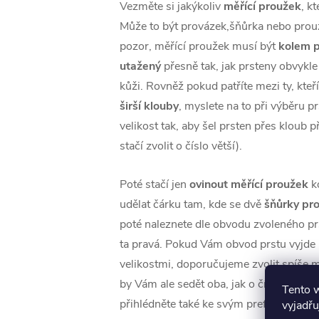
Vezměte si jakýkoliv
měřící proužek
, k
Může to být provázek,šňůrka nebo prouž
pozor, měřící proužek musí být
kolem p
utažený
přesně tak, jak prsteny obvykle
kůži. Rovněž pokud patříte mezi ty, kteř
širší klouby
, myslete na to při výběru p
velikost tak, aby šel prsten přes kloub 
stačí zvolit o číslo větší).
Poté stačí jen
ovinout měřící proužek
k
udělat čárku tam, kde se dvě
šňůrky pro
poté naleznete dle obvodu zvoleného prst
ta pravá. Pokud Vám obvod prstu vyjd
velikostmi, doporučujeme zvolit spíše m
by Vám ale sedět oba, jak o číslo menší, 
Tento 
přihlédněte také ke svým preferencím.
vyjadřu