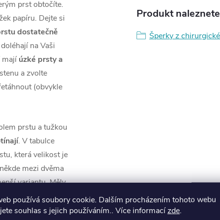
terým prst obtočíte.
Produkt naleznete 
ek papíru. Dejte si
rstu dostatečně
Šperky z chirurgické
 doléhají na Vaši
í mají
úzké prsty a
rstenu a zvolte
přetáhnout (obvykle
olem prstu a tužkou
tínají
. V tabulce
u, která velikost je
e někde mezi dvěma
enší variantu. Měly
tak větší. Proto
web používá soubory cookie. Dalším procházením tohoto webu
jete souhlas s jejich používáním.. Více informací
zde
.