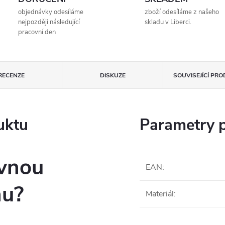
objednávky odesíláme
zboží odesíláme z našeho
nejpozději následující
skladu v Liberci.
pracovní den
RECENZE
DISKUZE
SOUVISEJÍCÍ PR
uktu
Parametry 
ávnou
EAN
:
nu?
Materiál
: