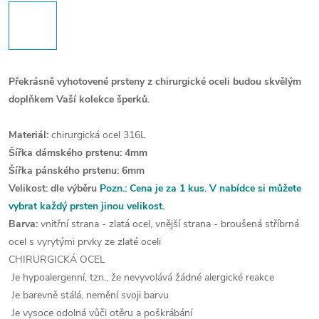
Překrásně vyhotovené prsteny z chirurgické oceli budou skvělým
doplňkem Vaší kolekce šperků.
Materiál:
chirurgická ocel 316L
Šířka dámského prstenu: 4mm
Šířka pánského prstenu: 6mm
Velikost: dle výběru
Pozn.:
Cena je za 1 kus. V nabídce si můžete
vybrat každý prsten jinou velikost.
Barva:
vnitřní strana - zlatá ocel, vnější strana - broušená stříbrná
ocel s vyrytými prvky ze zlaté oceli
CHIRURGICKÁ OCEL
Je hypoalergenní, tzn., že nevyvolává žádné alergické reakce
Je barevně stálá, nemění svoji barvu
Je vysoce odolná vůči otěru a poškrábání