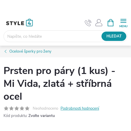
Přejít
na
obsah
NÁKUPNÍ
KOŠÍK
HLEDAT
Ocelové šperky pro ženy
Prsten pro páry (1 kus) -
Mi Vida, zlatá + stříbrná
ocel
Neohodnoceno
Podrobnosti hodnocení
Kód produktu:
Zvolte variantu