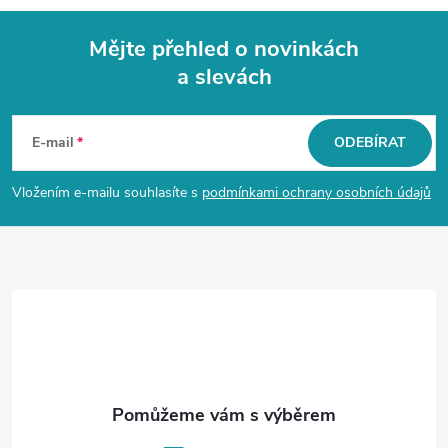
Mějte přehled o novinkách
a slevách
Z
á
E-mail
ODEBÍRAT
p
Vložením e-mailu souhlasíte s
podmínkami ochrany osobních údajů
a
t
í