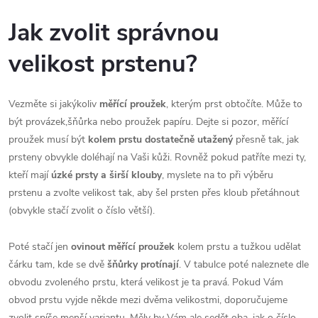
Jak zvolit správnou
velikost prstenu?
Vezměte si jakýkoliv
měřící proužek
, kterým prst obtočíte. Může to
být provázek,šňůrka nebo proužek papíru. Dejte si pozor, měřící
proužek musí být
kolem prstu dostatečně utažený
přesně tak, jak
prsteny obvykle doléhají na Vaši kůži. Rovněž pokud patříte mezi ty,
kteří mají
úzké prsty a širší klouby
, myslete na to při výběru
prstenu a zvolte velikost tak, aby šel prsten přes kloub přetáhnout
(obvykle stačí zvolit o číslo větší).
Poté stačí jen
ovinout měřící proužek
kolem prstu a tužkou udělat
čárku tam, kde se dvě
šňůrky protínají
. V tabulce poté naleznete dle
obvodu zvoleného prstu, která velikost je ta pravá. Pokud Vám
obvod prstu vyjde někde mezi dvěma velikostmi, doporučujeme
zvolit spíše menší variantu. Měly by Vám ale sedět oba, jak o číslo