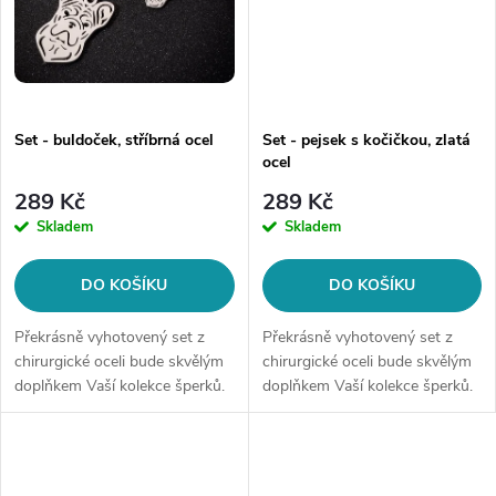
Set - buldoček, stříbrná ocel
Set - pejsek s kočičkou, zlatá
ocel
289 Kč
289 Kč
Skladem
Skladem
DO KOŠÍKU
DO KOŠÍKU
Překrásně vyhotovený set z
Překrásně vyhotovený set z
chirurgické oceli bude skvělým
chirurgické oceli bude skvělým
doplňkem Vaší kolekce šperků.
doplňkem Vaší kolekce šperků.
Materiál: chirurgická ocel
Materiál: chirurgická ocel
316LBalení obsahuje: puzetové
316LBalení obsahuje: puzetové
náušnice + řetízek s...
náušnice + řetízek s...