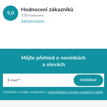
v
Hodnocení zákazníků
k
5,0
3300 hodnocení
y
Zobrazit recenze
v
ý
p
Mějte přehled o novinkách
i
a slevách
Z
s
á
u
E-mail
ODEBÍRAT
p
Vložením e-mailu souhlasíte s
podmínkami ochrany osobních údajů
a