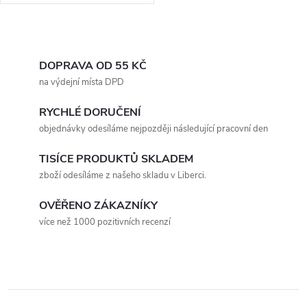
Materiál: chirurgická ocel
316LBalení obsahuje: puzetové
náušnice + řetízek s...
O
v
DOPRAVA OD 55 KČ
na výdejní místa DPD
l
RYCHLÉ DORUČENÍ
á
objednávky odesíláme nejpozději následující pracovní den
d
TISÍCE PRODUKTŮ SKLADEM
a
zboží odesíláme z našeho skladu v Liberci.
c
OVĚŘENO ZÁKAZNÍKY
více než 1000 pozitivních recenzí
í
p
r