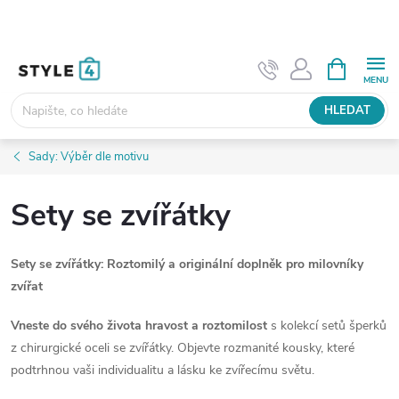
Přejít
na
obsah
NÁKUPNÍ
KOŠÍK
HLEDAT
Sady: Výběr dle motivu
Sety se zvířátky
Sety se zvířátky: Roztomilý a originální doplněk pro milovníky
zvířat
Vneste do svého života hravost a roztomilost
s kolekcí setů šperků
z chirurgické oceli se zvířátky. Objevte rozmanité kousky, které
podtrhnou vaši individualitu a lásku ke zvířecímu světu.