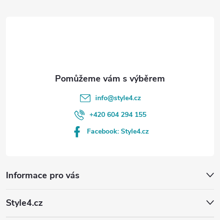
t
í
info
@
style4.cz
+420 604 294 155
Facebook: Style4.cz
Informace pro vás
Style4.cz