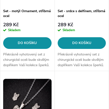
p
p
Set - motýl Ornament, stříbrná
Set - srdce s delfínem, stříbrná
r
ocel
ocel
r
o
289 Kč
289 Kč
o
Skladem
Skladem
d
d
DO KOŠÍKU
DO KOŠÍKU
u
u
Překrásně vyhotovený set z
Překrásně vyhotovený set z
k
chirurgické oceli bude skvělým
chirurgické oceli bude skvělým
doplňkem Vaší kolekce šperků.
doplňkem Vaší kolekce šperků.
k
Materiál: chirurgická ocel
Materiál: chirurgická ocel
t
316LBalení obsahuje: puzetové
316LBalení obsahuje: puzetové
t
náušnice + řetízek s...
náušnice + řetízek s...
ů
ů