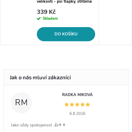
velikostí - psí tlapky, stříbrná
ocel
339 Kč
Skladem
DO KOŠÍKU
RADKA MIKOVÁ
RM
6.8.2026
Jako vždy spokojenost .👍⚘️⚘️