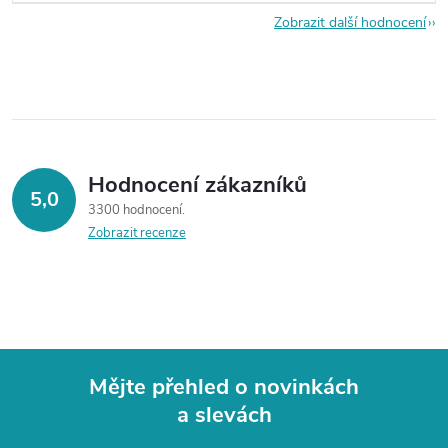
Zobrazit další hodnocení
Hodnocení zákazníků
5,0
3300 hodnocení
Zobrazit recenze
Mějte přehled o novinkách
a slevách
Z