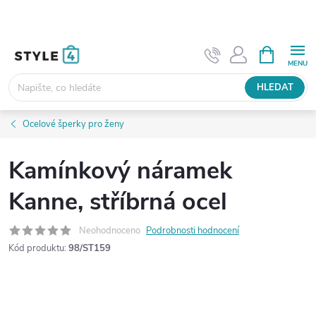
Přejít
na
obsah
NÁKUPNÍ
KOŠÍK
HLEDAT
Ocelové šperky pro ženy
Kamínkový náramek
Kanne, stříbrná ocel
Neohodnoceno
Podrobnosti hodnocení
Kód produktu:
98/ST159