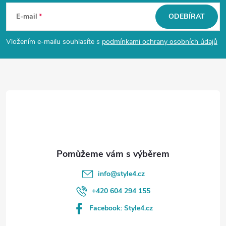
á
E-mail
ODEBÍRAT
p
Vložením e-mailu souhlasíte s
podmínkami ochrany osobních údajů
a
t
í
info
@
style4.cz
+420 604 294 155
Facebook: Style4.cz