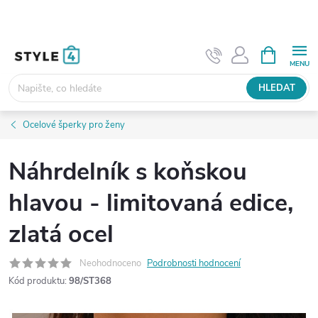
Přejít
na
obsah
NÁKUPNÍ
KOŠÍK
HLEDAT
Ocelové šperky pro ženy
Náhrdelník s koňskou
hlavou - limitovaná edice,
zlatá ocel
Neohodnoceno
Podrobnosti hodnocení
Kód produktu:
98/ST368