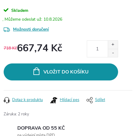
Skladem
10.8.2026
Možnosti doručení
667,74 Kč
718 Kč
Měrná
cena:
VLOŽIT DO KOŠÍKU
Dotaz k produktu
Hlídací pes
Sdílet
Záruka
:
2 roky
DOPRAVA OD 55 KČ
na výdejní místa DPD