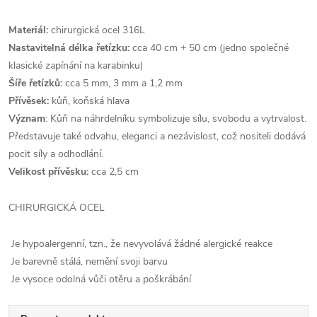
Materiál:
chirurgická ocel 316L
Nastavitelná délka řetízku:
cca 40 cm + 50 cm (jedno společné
klasické zapínání na karabinku)
Šíře řetízků:
cca 5 mm, 3 mm a 1,2 mm
Přívěsek:
kůň, koňská hlava
Význam
:
Kůň na náhrdelníku symbolizuje sílu, svobodu a vytrvalost.
Představuje také odvahu, eleganci a nezávislost, což nositeli dodává
pocit síly a odhodlání.
Velikost přívěsku:
cca 2,5 cm
CHIRURGICKÁ OCEL
Je hypoalergenní, tzn., že nevyvolává žádné alergické reakce
Je barevně stálá, nemění svoji barvu
Je vysoce odolná vůči otěru a poškrábání