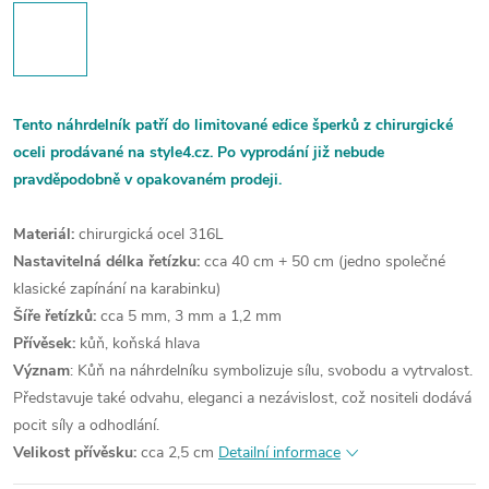
Tento náhrdelník patří do limitované edice šperků z chirurgické
oceli prodávané na style4.cz. Po vyprodání již nebude
pravděpodobně v opakovaném prodeji.
Materiál:
chirurgická ocel 316L
Nastavitelná délka řetízku:
cca 40 cm + 50 cm (jedno společné
klasické zapínání na karabinku)
Šíře řetízků:
cca 5 mm, 3 mm a 1,2 mm
Přívěsek:
kůň, koňská hlava
Význam
:
Kůň na náhrdelníku symbolizuje sílu, svobodu a vytrvalost.
Představuje také odvahu, eleganci a nezávislost, což nositeli dodává
pocit síly a odhodlání.
Velikost přívěsku:
cca 2,5 cm
Detailní informace