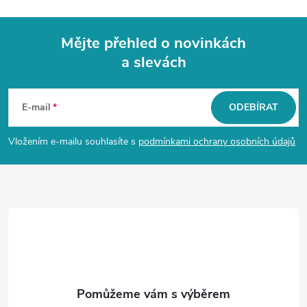
Mějte přehled o novinkách
a slevách
Z
á
E-mail
ODEBÍRAT
p
Vložením e-mailu souhlasíte s
podmínkami ochrany osobních údajů
a
t
í