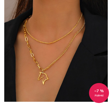
–7 %
718 Kč