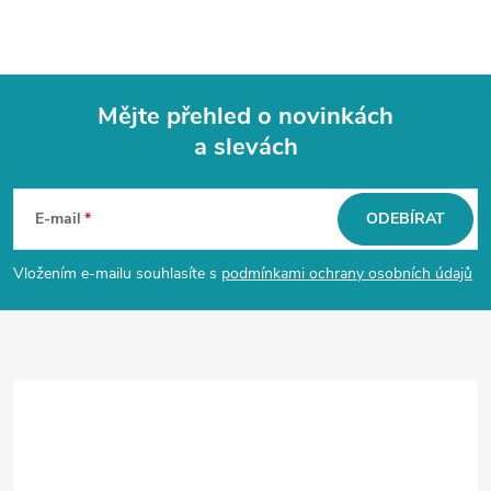
Mějte přehled o novinkách
a slevách
Z
á
E-mail
ODEBÍRAT
p
Vložením e-mailu souhlasíte s
podmínkami ochrany osobních údajů
a
t
í