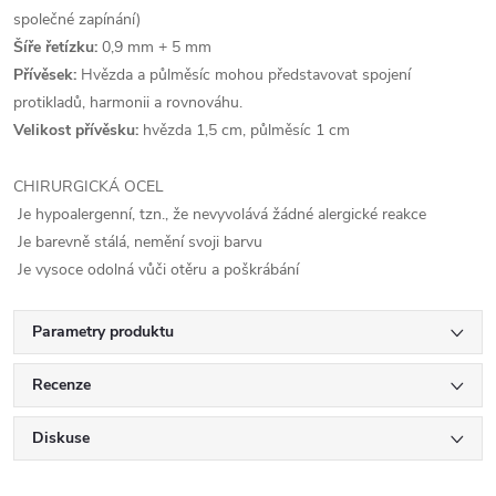
společné zapínání)
Šíře řetízku:
0,9 mm + 5 mm
Přívěsek:
Hvězda a půlměsíc mohou představovat spojení
protikladů, harmonii a rovnováhu.
Velikost přívěsku:
hvězda 1,5 cm, půlměsíc 1 cm
CHIRURGICKÁ OCEL
Je hypoalergenní, tzn., že nevyvolává žádné alergické reakce
Je barevně stálá, nemění svoji barvu
Je vysoce odolná vůči otěru a poškrábání
Parametry produktu
Recenze
Diskuse