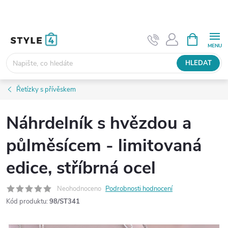
Přejít
na
obsah
NÁKUPNÍ
KOŠÍK
HLEDAT
Řetízky s přívěskem
Náhrdelník s hvězdou a
půlměsícem - limitovaná
edice, stříbrná ocel
Neohodnoceno
Podrobnosti hodnocení
Kód produktu:
98/ST341