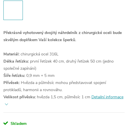
Překrásně vyhotovený dvojitý náhrdelník z chirurgické oceli bude
skvělým doplňkem Vaší kolekce šperků.
Materiál:
chirurgická ocel 316L
Délka řetízku:
první řetízek 40 cm, druhý řetízek 50 cm (jedno
společné zapínání)
Šíře řetízku:
0,9 mm + 5 mm
Přívěsek:
Hvězda a půlměsíc mohou představovat spojení
protikladů, harmonii a rovnováhu.
Velikost přívěsku:
hvězda 1,5 cm, půlměsíc 1 cm
Detailní informace
Skladem