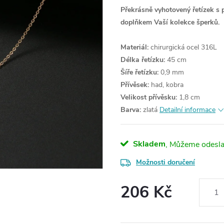
Překrásně vyhotovený řetízek s 
doplňkem Vaší kolekce šperků.
Materiál:
chirurgická ocel 316L
Délka řetízku:
45 cm
Šíře řetízku:
0,9 mm
Přívěsek:
had, kobra
Velikost přívěsku:
1,8 cm
Barva:
zlatá
Detailní informace
Skladem
Možnosti doručení
206 Kč
Měrná
cena: