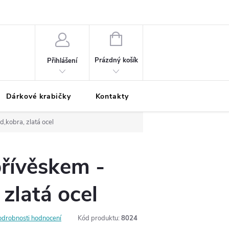
Podmínky ochrany osobních údajů
Odložená platba
Blog
Pé
NÁKUPNÍ
KOŠÍK
Prázdný košík
Přihlášení
Dárkové krabičky
Kontakty
Moje objednávka
d,kobra, zlatá ocel
přívěskem -
 zlatá ocel
odrobnosti hodnocení
Kód produktu:
8024