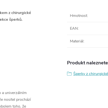
skem z chirurgické
Hmotnost
:
ekce šperků.
EAN
:
Materiál
:
Produkt naleznete 
Šperky z chirurgické
 a univerzálním
 nositel prochází
bolem toho, že