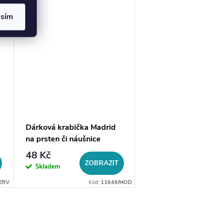
asím
Dárková krabička Madrid
Řetízek s přívěske
na prsten či náušnice
jednorožec, zlatá o
48 Kč
199 Kč
ZOBRAZIT
DO 
Skladem
Skladem
ERV
Kód:
11649/MOD