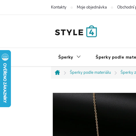
Přejít
Kontakty
Moje objednávka
Obchodní 
na
obsah
Šperky
Šperky podle mate
Šperky podle materiálu
Šperky z
Domů