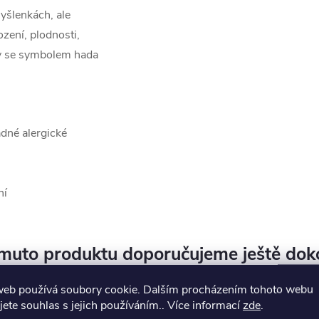
yšlenkách, ale
ení, plodnosti,
rky se symbolem hada
ádné alergické
ní
muto produktu doporučujeme ještě dok
web používá soubory cookie. Dalším procházením tohoto webu
jete souhlas s jejich používáním.. Více informací
zde
.