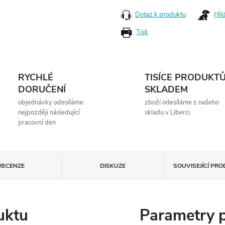
Dotaz k produktu
Hlí
Tisk
RYCHLÉ
TISÍCE PRODUKT
DORUČENÍ
SKLADEM
objednávky odesíláme
zboží odesíláme z našeho
nejpozději následující
skladu v Liberci.
pracovní den
RECENZE
DISKUZE
SOUVISEJÍCÍ PR
uktu
Parametry 