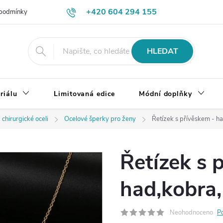
+420 604 294 155
podmínky
Výměna, vrácení a reklamace zboží
Doprava a platba
HLEDAT
riálu
Limitovaná edice
Módní doplňky
 chirurgické oceli
Ocelové šperky pro ženy
Řetízek s přívěskem - ha
Řetízek s 
had,kobra,
Neohodnoceno
P