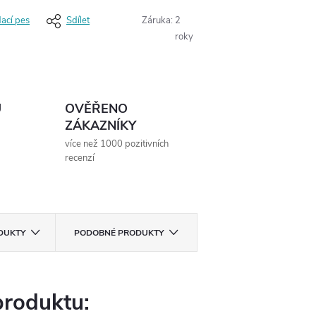
dací pes
Sdílet
Záruka
:
2
roky
Ů
OVĚŘENO
ZÁKAZNÍKY
více než 1000 pozitivních
recenzí
ODUKTY
PODOBNÉ PRODUKTY
produktu: