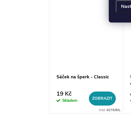
–21 %
Nast
255 Kč
 s přívěskem -
Sáček na šperk - Classic
ec, zlatá ocel
č
19 Kč
DO KOŠÍKU
ZOBRAZIT
em
Skladem
Kód:
9926
Kód:
6078/BIL