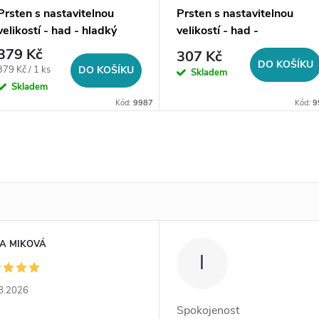
Prsten s nastavitelnou
Prsten s nastavitelnou
velikostí - had - hladký
velikostí - had -
povrch, zlatá ocel
strukturovaný povrch, zlatá
379 Kč
307 Kč
ocel
DO KOŠÍKU
Měrná
379 Kč / 1 ks
DO KOŠÍKU
Skladem
cena:
Skladem
Kód:
9987
Kód:
9
A MIKOVÁ
I
8.2026
Spokojenost