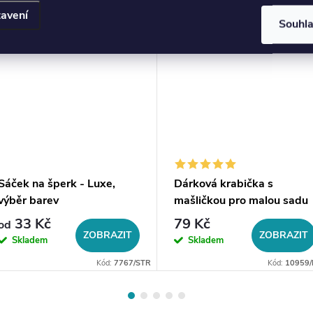
avení
Souhl
Sáček na šperk - Luxe,
Dárková krabička s
výběr barev
mašličkou pro malou sadu
šperků
33 Kč
79 Kč
od
ZOBRAZIT
ZOBRAZIT
Skladem
Skladem
Kód:
7767/STR
Kód:
10959/