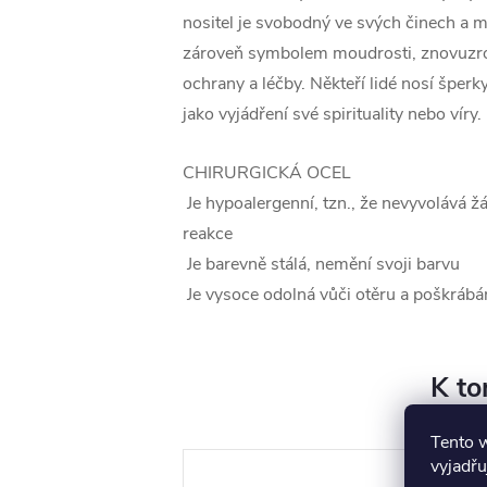
nositel je svobodný ve svých činech a m
zároveň symbolem moudrosti, znovuzroz
ochrany a léčby. Někteří lidé nosí špe
jako vyjádření své spirituality nebo víry.
CHIRURGICKÁ OCEL
Je hypoalergenní, tzn., že nevyvolává ž
reakce
Je barevně stálá, nemění svoji barvu
Je vysoce odolná vůči otěru a poškrábá
K to
Tento 
vyjadřu