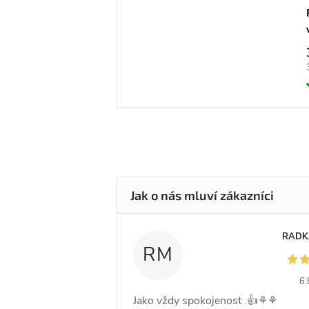
RADK
RM
6.
Jako vždy spokojenost .👍⚘️⚘️