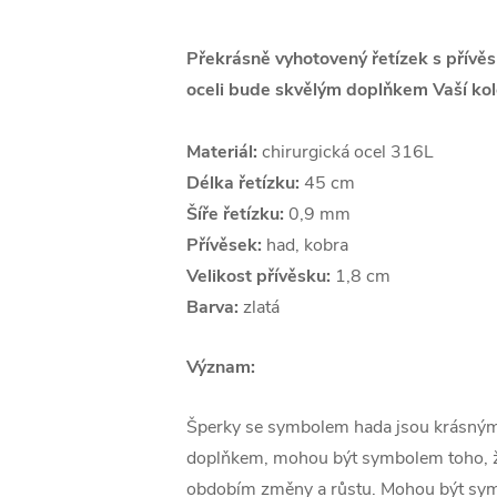
Překrásně vyhotovený řetízek s přívě
oceli bude skvělým doplňkem Vaší kol
Materiál:
chirurgická ocel 316L
Délka řetízku:
45 cm
Šíře řetízku:
0,9 mm
Přívěsek:
had, kobra
Velikost přívěsku:
1,8 cm
Barva:
zlatá
Význam:
Šperky se symbolem hada jsou krásným
doplňkem, mohou být symbolem toho, že
obdobím změny a růstu. Mohou být sym