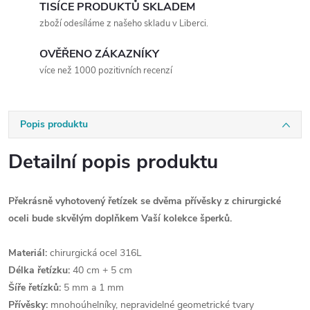
TISÍCE PRODUKTŮ SKLADEM
zboží odesíláme z našeho skladu v Liberci.
OVĚŘENO ZÁKAZNÍKY
více než 1000 pozitivních recenzí
Popis produktu
Detailní popis produktu
Překrásně vyhotovený řetízek se dvěma přívěsky z chirurgické
oceli bude skvělým doplňkem Vaší kolekce šperků.
Materiál:
chirurgická ocel 316L
Délka řetízku:
40 cm + 5 cm
Šíře řetízků:
5 mm a 1 mm
Přívěsky:
mnohoúhelníky, nepravidelné geometrické tvary