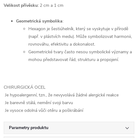
Velikost přívěsku:
2 cm a 1 cm
Geometrická symbolika
:
Hexagon je šestiúhelník, který se vyskytuje v přírodě
(např. v plástvích medu). Může symbolizovat harmonii,
rovnováhu, efektivitu a dokonalost.
Geometrické tvary často nesou symbolické významy a
mohou představovat řád, strukturu a propojení.
CHIRURGICKÁ OCEL
Je hypoalergenní, tzn., že nevyvolává žádné alergické reakce
Je barevně stálá, nemění svoji barvu
Je vysoce odolná vůči otěru a poškrábání
Parametry produktu