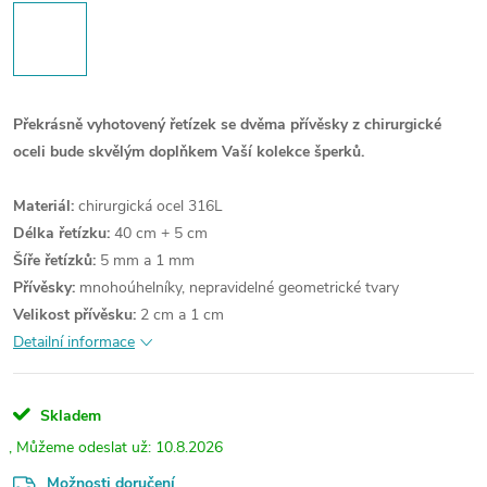
Překrásně vyhotovený řetízek se dvěma přívěsky z chirurgické
oceli bude skvělým doplňkem Vaší kolekce šperků.
Materiál:
chirurgická ocel 316L
Délka řetízku:
40 cm + 5 cm
Šíře řetízků:
5 mm a 1 mm
Přívěsky:
mnohoúhelníky, nepravidelné geometrické tvary
Velikost přívěsku:
2 cm a 1 cm
Detailní informace
Skladem
10.8.2026
Možnosti doručení