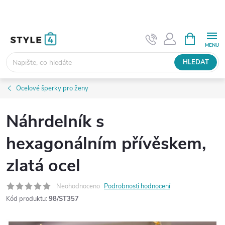
Přejít
na
obsah
NÁKUPNÍ
KOŠÍK
HLEDAT
Ocelové šperky pro ženy
Náhrdelník s
hexagonálním přívěskem,
zlatá ocel
Neohodnoceno
Podrobnosti hodnocení
Kód produktu:
98/ST357