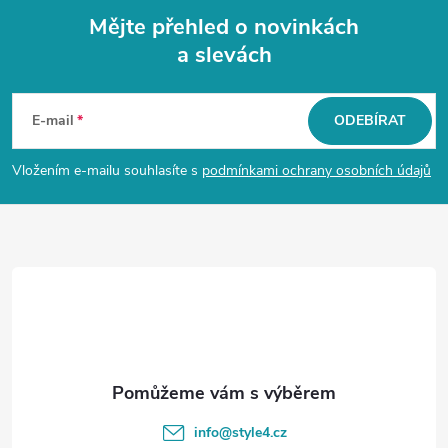
Mějte přehled o novinkách
a slevách
Z
á
E-mail
ODEBÍRAT
p
Vložením e-mailu souhlasíte s
podmínkami ochrany osobních údajů
a
t
í
info
@
style4.cz