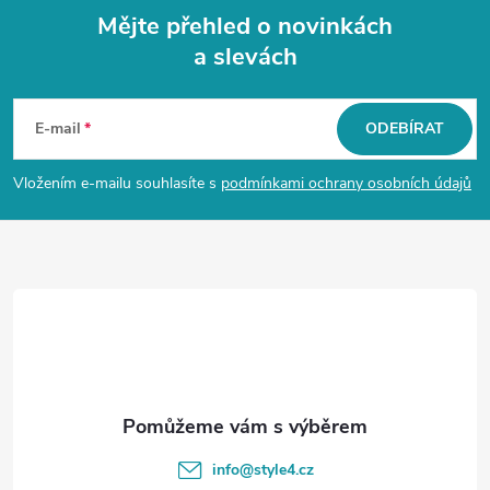
Mějte přehled o novinkách
a slevách
Z
á
E-mail
ODEBÍRAT
p
Vložením e-mailu souhlasíte s
podmínkami ochrany osobních údajů
a
t
í
info
@
style4.cz