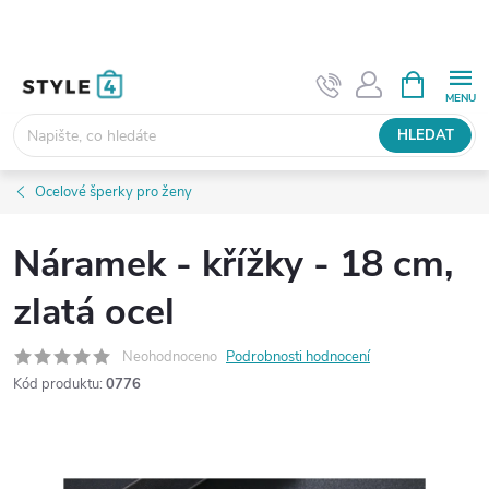
Přejít
na
obsah
NÁKUPNÍ
KOŠÍK
HLEDAT
Ocelové šperky pro ženy
Náramek - křížky - 18 cm,
zlatá ocel
Neohodnoceno
Podrobnosti hodnocení
Kód produktu:
0776