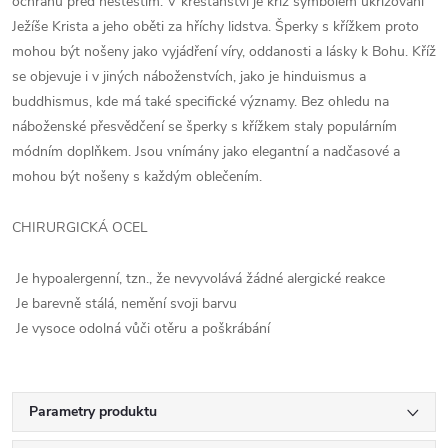
ochranu před neštěstím.
V křesťanství je kříž symbolem ukřižování
Ježíše Krista a jeho oběti za hříchy lidstva.
Šperky s křížkem proto
mohou být nošeny jako vyjádření víry,
oddanosti a lásky k Bohu.
Kříž
se objevuje i v jiných náboženstvích,
jako je hinduismus a
buddhismus,
kde má také specifické významy.
Bez ohledu na
náboženské přesvědčení se šperky s křížkem staly populárním
módním doplňkem.
Jsou vnímány jako elegantní a nadčasové a
mohou být nošeny s každým oblečením.
CHIRURGICKÁ OCEL
Je hypoalergenní, tzn., že nevyvolává žádné alergické reakce
Je barevně stálá, nemění svoji barvu
Je vysoce odolná vůči otěru a poškrábání
Parametry produktu