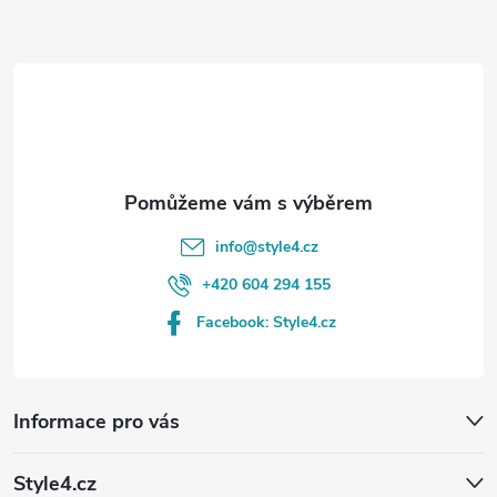
a
t
í
info
@
style4.cz
+420 604 294 155
Facebook: Style4.cz
Informace pro vás
Style4.cz