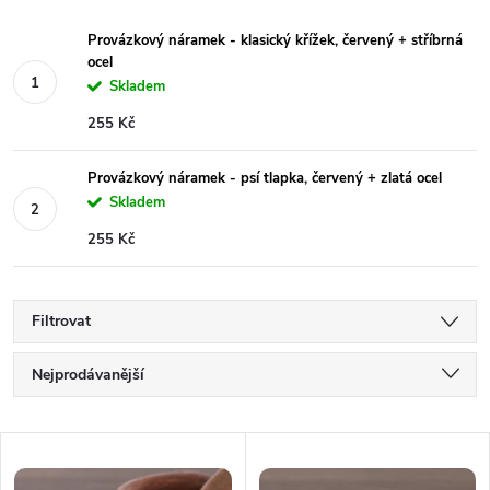
Provázkový náramek - klasický křížek, červený + stříbrná
ocel
Skladem
255 Kč
Provázkový náramek - psí tlapka, červený + zlatá ocel
Skladem
255 Kč
Filtrovat
Ř
Nejprodávanější
a
Nejlevnější
V
Nejdražší
z