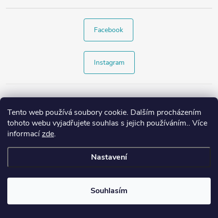
Facebook
Instagram
Tento web používá soubory cookie. Dalším procházením
tohoto webu vyjadřujete souhlas s jejich používáním.. Více
informací
zde
.
Nastavení
Copyright 2026
Style4.cz
. Všechna práva vyhrazena.
Souhlasím
Vytvořil Shoptet