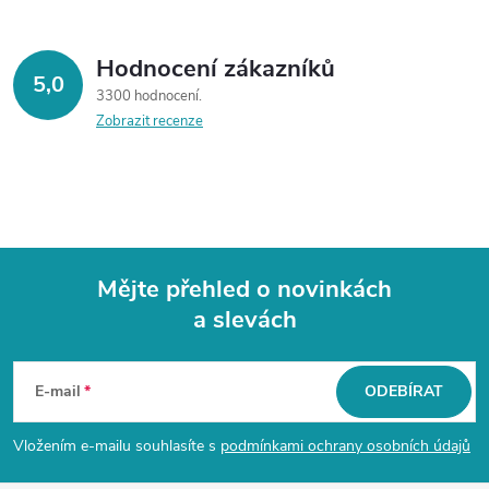
r
v
Hodnocení zákazníků
k
5,0
3300 hodnocení
y
Zobrazit recenze
v
ý
p
Mějte přehled o novinkách
i
a slevách
Z
s
á
u
E-mail
ODEBÍRAT
p
Vložením e-mailu souhlasíte s
podmínkami ochrany osobních údajů