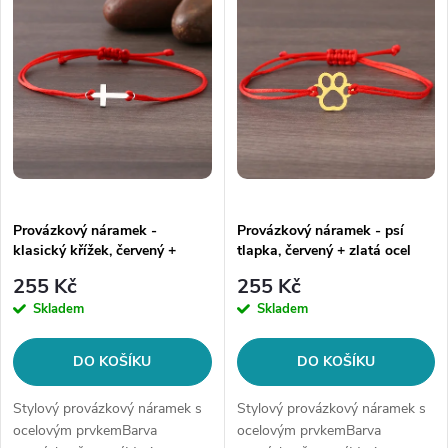
ý
Abecedně
e
p
n
i
í
s
p
p
Provázkový náramek -
Provázkový náramek - psí
r
klasický křížek, červený +
tlapka, červený + zlatá ocel
r
stříbrná ocel
o
255 Kč
255 Kč
o
Skladem
Skladem
d
d
DO KOŠÍKU
DO KOŠÍKU
u
u
Stylový provázkový náramek s
Stylový provázkový náramek s
k
ocelovým prvkemBarva
ocelovým prvkemBarva