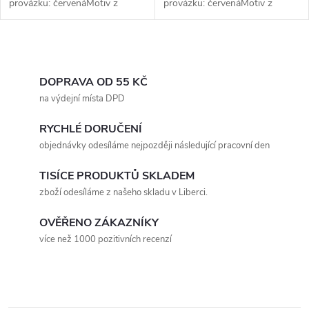
provázku: červenáMotiv z
provázku: červenáMotiv z
k
chirurgické oceli: křížek (2
chirurgické oceli: psí tlapka,
t
cm)Délka náramku je
zvířecí tlapka (2 cm)Délka
t
nastavitelná do maximálního
náramku je nastavitelná do
O
ů
obvodu 27...
maximálního...
ů
v
DOPRAVA OD 55 KČ
na výdejní místa DPD
l
RYCHLÉ DORUČENÍ
á
objednávky odesíláme nejpozději následující pracovní den
d
TISÍCE PRODUKTŮ SKLADEM
a
zboží odesíláme z našeho skladu v Liberci.
c
OVĚŘENO ZÁKAZNÍKY
více než 1000 pozitivních recenzí
í
p