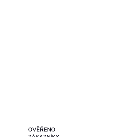
Ů
OVĚŘENO