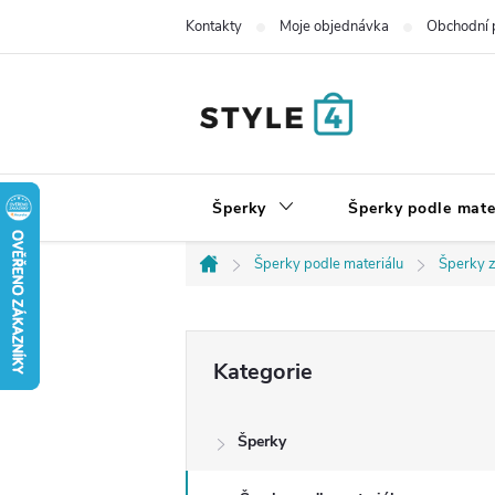
Přejít
Kontakty
Moje objednávka
Obchodní 
na
obsah
Šperky
Šperky podle mate
Šperky podle materiálu
Šperky z
Domů
P
Přeskočit
Kategorie
kategorie
o
Šperky
s