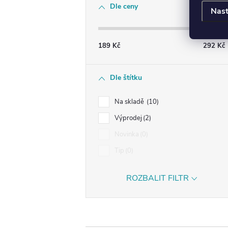
Dle ceny
Nast
189
Kč
292
Kč
Dle štítku
Na skladě
10
Výprodej
2
Novinka
0
Tip
0
ROZBALIT FILTR