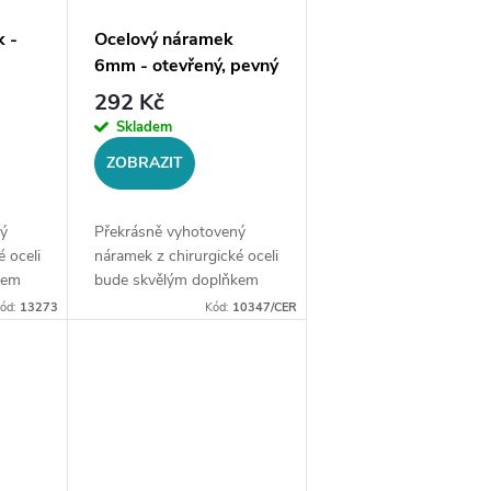
 -
Ocelový náramek
6mm - otevřený, pevný
- výběr barev
292 Kč
Skladem
ZOBRAZIT
ý
Překrásně vyhotovený
 oceli
náramek z chirurgické oceli
kem
bude skvělým doplňkem
Vaší kolekce šperků.
ód:
13273
Kód:
10347/CER
ocel
Materiál: chirurgická ocel
u:
316LVelikost náramku:
ca 5,5
univerzální, průměr cca 6,5
cmŠířka...