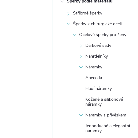
Šperky podle materiálu
t
Stříbrné šperky
r
Šperky z chirurgické oceli
a
Ocelové šperky pro ženy
Dárkové sady
n
Náhrdelníky
n
Náramky
Abeceda
í
Hadí náramky
p
Kožené a silikonové
náramky
a
Náramky s přívěskem
n
Jednoduché a elegantní
náramky