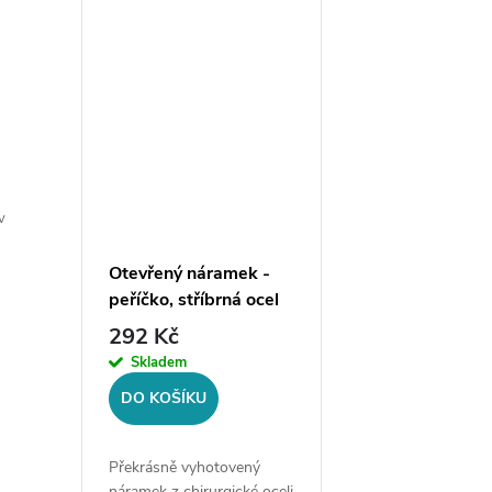
šperků. Materiál:
316LVelikost náramk
chirurgická ocel
univerzální, průměr 
316LVelikost náramku:...
7...
v
Otevřený náramek -
peříčko, stříbrná ocel
292 Kč
Skladem
DO KOŠÍKU
Překrásně vyhotovený
náramek z chirurgické oceli