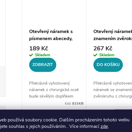
Otevřený náramek s
Otevřený nárame
písmenem abecedy,
znamením zvěrok
stříbrná ocel
- VÁHY, stříbrná 
189 Kč
267 Kč
Skladem
Skladem
ZOBRAZIT
DO KOŠÍKU
Překrásně vyhotovený
Překrásně vyhotoven
náramek z chirurgické oceli
náramek se znamen
bude skvělým doplňkem
zvěrokruhu z chirurg
Vaší kolekce šperků.
oceli bude skvělým
Kód:
8334/B
Materiál: chirurgická ocel
doplňkem Vaší kolek
316LVelikost náramku:
šperků. Materiál:
web používá soubory cookie. Dalším procházením tohoto webu
univerzální, průměr 6 cm -
chirurgická ocel
jete souhlas s jejich používáním.. Více informací
zde
.
7...
316LVelikost náramku: