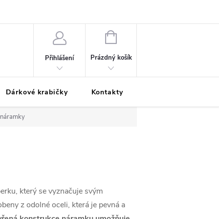
Podmínky ochrany osobních údajů
Odložená platba
Blog
Pé
NÁKUPNÍ
KOŠÍK
Prázdný košík
Přihlášení
Dárkové krabičky
Kontakty
Moje objednávka
 náramky
erku, který se vyznačuje svým
beny z odolné oceli, která je pevná a
vřená konstrukce náramku umožňuje