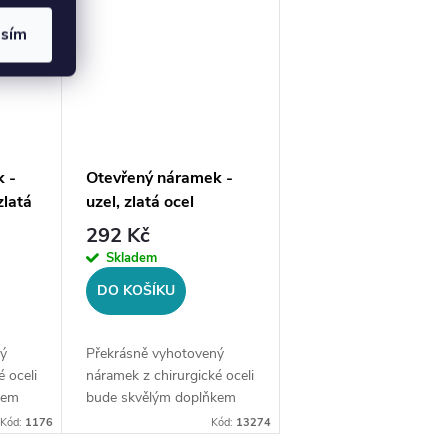
asím
 -
Otevřený náramek -
zlatá
uzel, zlatá ocel
292 Kč
Skladem
DO KOŠÍKU
ý
Překrásně vyhotovený
 oceli
náramek z chirurgické oceli
kem
bude skvělým doplňkem
Vaší kolekce šperků.
Kód:
1176
Kód:
13274
ocel
Materiál: chirurgická ocel