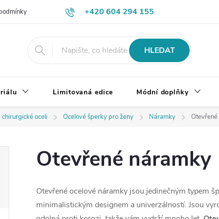
+420 604 294 155
podmínky
Výměna, vrácení a reklamace zboží
Doprava a platba
HLEDAT
riálu
Limitovaná edice
Módní doplňky
 chirurgické oceli
Ocelové šperky pro ženy
Náramky
Otevřené
Otevřené náramky
Otevřené ocelové náramky jsou jedinečným typem šp
minimalistickým designem a univerzálností. Jsou vyro
odolná proti korozi, takže vám vydrží mnoho let.
Ote