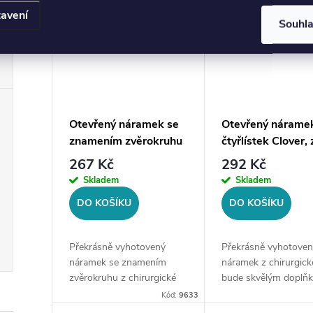
avení
Souhl
Otevřený náramek se
Otevřený náramek
znamením zvěrokruhu
čtyřlístek Clover, 
- RAK, stříbrná ocel
ocel
267 Kč
292 Kč
Skladem
Skladem
DO KOŠÍKU
DO KOŠÍKU
Překrásně vyhotovený
Překrásně vyhotoven
náramek se znamením
náramek z chirurgické
zvěrokruhu z chirurgické
bude skvělým doplň
oceli bude skvělým
Vaší kolekce šperků.
Kód:
9633
doplňkem Vaší kolekce
Materiál: chirurgická 