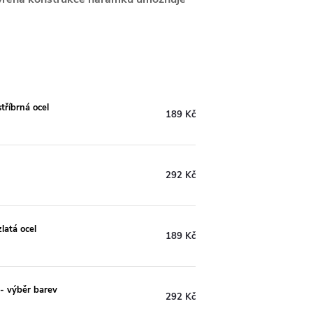
říbrná ocel
189 Kč
292 Kč
latá ocel
189 Kč
- výběr barev
292 Kč