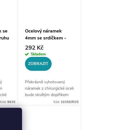
k se
Ocelový náramek
ruhu
4mm se srdíčkem -
ocel
otevřený, pevný -
292 Kč
výběr barev
Skladem
ZOBRAZIT
ý
Překrásně vyhotovený
ím
náramek z chirurgické oceli
ické
bude skvělým doplňkem
Vaší kolekce šperků.
Kód:
9635
Kód:
10356/ROS
ce
Materiál: chirurgická ocel
316LVelikost náramku:
univerzální, průměr cca 6,5
...
cmŠířka...