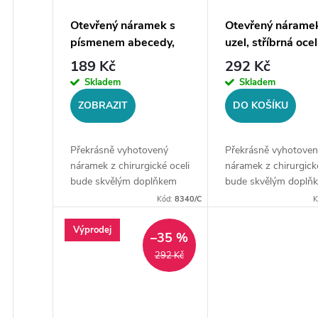
r
p
Otevřený náramek s
Otevřený náramek
o
písmenem abecedy,
uzel, stříbrná ocel
r
zlatá ocel
189 Kč
292 Kč
d
Skladem
Skladem
o
ZOBRAZIT
DO KOŠÍKU
u
d
k
Překrásně vyhotovený
Překrásně vyhotoven
u
náramek z chirurgické oceli
náramek z chirurgické
t
bude skvělým doplňkem
bude skvělým doplň
Vaší kolekce šperků.
Vaší kolekce šperků.
k
Kód:
8340/C
K
Materiál: chirurgická ocel
Materiál: chirurgická 
ů
316LVelikost náramku:
316LVelikost náramk
Výprodej
t
–35 %
univerzální, průměr 6 cm -
univerzální, průměr c
292 Kč
7...
cm...
ů