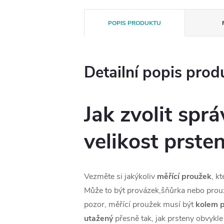
POPIS PRODUKTU
Detailní popis prod
Jak zvolit spr
velikost prste
Vezměte si jakýkoliv
měřící proužek
, k
Může to být provázek,šňůrka nebo prouž
pozor, měřící proužek musí být
kolem p
utažený
přesně tak, jak prsteny obvykle