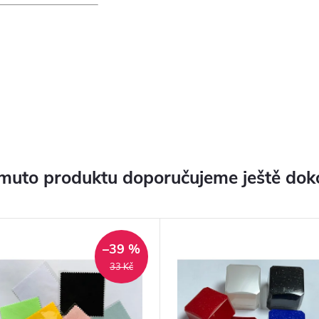
muto produktu doporučujeme ještě dok
–39 %
33 Kč