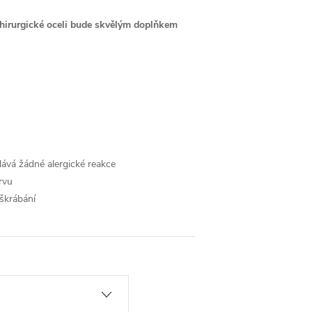
chirurgické oceli bude skvělým doplňkem
lává žádné alergické reakce
rvu
škrábání