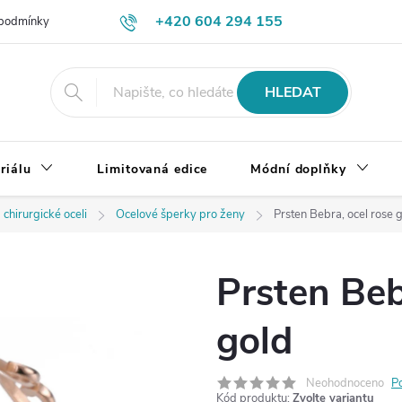
+420 604 294 155
podmínky
Výměna, vrácení a reklamace zboží
Doprava a platba
HLEDAT
riálu
Limitovaná edice
Módní doplňky
 chirurgické oceli
Ocelové šperky pro ženy
Prsten Bebra, ocel rose 
Prsten Beb
gold
Neohodnoceno
P
Kód produktu:
Zvolte variantu