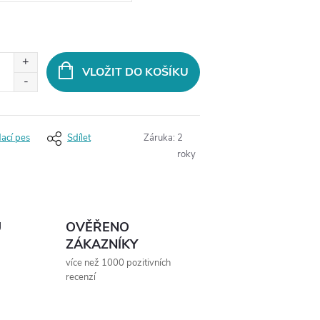
VLOŽIT DO KOŠÍKU
dací pes
Sdílet
Záruka
:
2
roky
Ů
OVĚŘENO
ZÁKAZNÍKY
více než 1000 pozitivních
recenzí