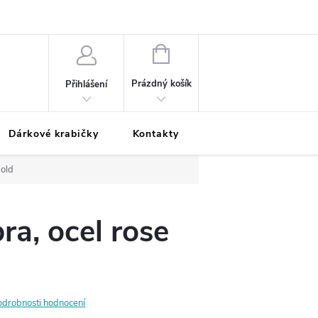
Podmínky ochrany osobních údajů
Odložená platba
Blog
Pé
NÁKUPNÍ
KOŠÍK
Prázdný košík
Přihlášení
Dárkové krabičky
Kontakty
Moje objednávka
gold
ra, ocel rose
odrobnosti hodnocení