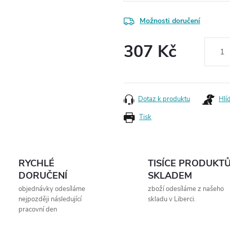
Možnosti doručení
307 Kč
Měrná
cena:
Dotaz k produktu
Hlí
Tisk
RYCHLÉ
TISÍCE PRODUKT
DORUČENÍ
SKLADEM
objednávky odesíláme
zboží odesíláme z našeho
nejpozději následující
skladu v Liberci.
pracovní den