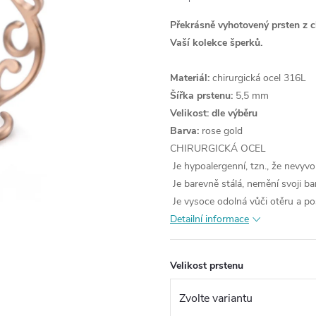
Překrásně vyhotovený prsten z 
Vaší kolekce šperků.
Materiál:
chirurgická ocel 316L
Šířka prstenu:
5,5 mm
Velikost: dle výběru
Barva:
rose gold
CHIRURGICKÁ OCEL
Je hypoalergenní, tzn., že nevyvo
Je barevně stálá, nemění svoji ba
Je vysoce odolná vůči otěru a po
Detailní informace
Velikost prstenu