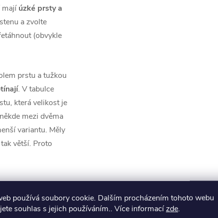
í mají
úzké prsty a
rstenu a zvolte
přetáhnout (obvykle
olem prstu a tužkou
tínají
. V tabulce
u, která velikost je
e někde mezi dvěma
enší variantu. Měly
tak větší. Proto
web používá soubory cookie. Dalším procházením tohoto webu
jete souhlas s jejich používáním.. Více informací
zde
.