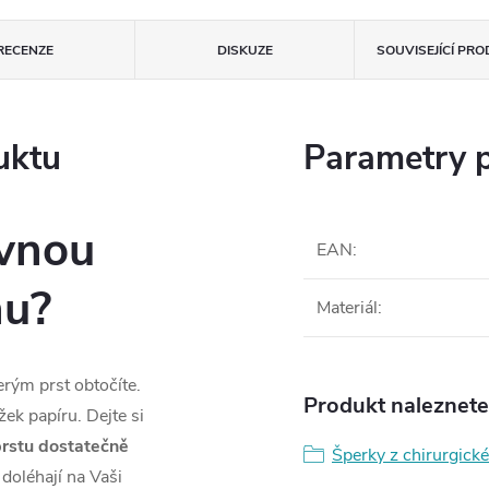
RECENZE
DISKUZE
SOUVISEJÍCÍ PR
uktu
Parametry 
ávnou
EAN
:
nu?
Materiál
:
terým prst obtočíte.
Produkt naleznete 
ek papíru. Dejte si
rstu dostatečně
Šperky z chirurgické
 doléhají na Vaši