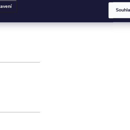
avení
Souhl