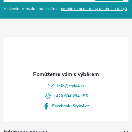
p
Vložením e-mailu souhlasíte s
podmínkami ochrany osobních údajů
a
t
í
info
@
style4.cz
+420 604 294 155
Facebook: Style4.cz