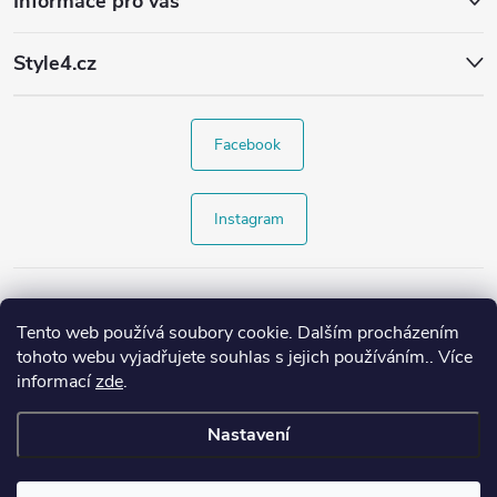
Informace pro vás
Style4.cz
Facebook
Instagram
Tento web používá soubory cookie. Dalším procházením
tohoto webu vyjadřujete souhlas s jejich používáním.. Více
informací
zde
.
Nastavení
Copyright 2026
Style4.cz
. Všechna práva vyhrazena.