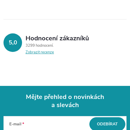
Hodnocení zákazníků
5,0
3299 hodnocení
Zobrazit recenze
Mějte přehled o novinkách
a slevách
Z
á
E-mail
ODEBÍRAT