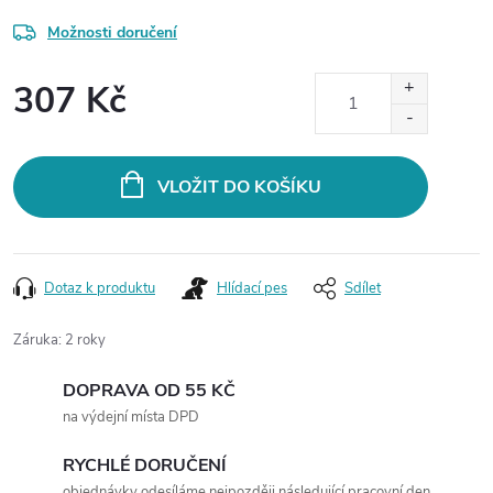
Možnosti doručení
307 Kč
Měrná
cena:
VLOŽIT DO KOŠÍKU
Dotaz k produktu
Hlídací pes
Sdílet
Záruka
:
2 roky
DOPRAVA OD 55 KČ
na výdejní místa DPD
RYCHLÉ DORUČENÍ
objednávky odesíláme nejpozději následující pracovní den