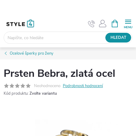
Přejít
na
obsah
NÁKUPNÍ
KOŠÍK
HLEDAT
Ocelové šperky pro ženy
Prsten Bebra, zlatá ocel
Neohodnoceno
Podrobnosti hodnocení
Kód produktu:
Zvolte variantu