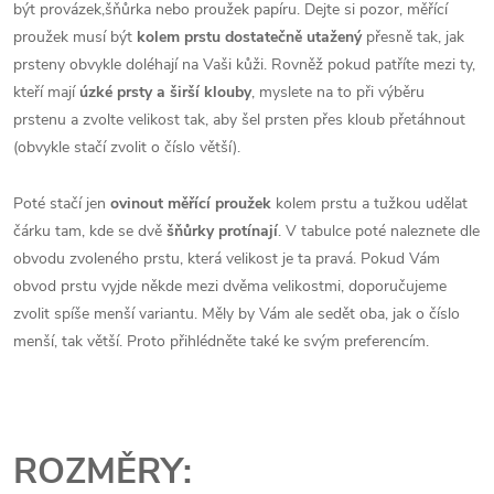
být provázek,šňůrka nebo proužek papíru. Dejte si pozor, měřící
proužek musí být
kolem prstu dostatečně utažený
přesně tak, jak
prsteny obvykle doléhají na Vaši kůži. Rovněž pokud patříte mezi ty,
kteří mají
úzké prsty a širší klouby
, myslete na to při výběru
prstenu a zvolte velikost tak, aby šel prsten přes kloub přetáhnout
(obvykle stačí zvolit o číslo větší).
Poté stačí jen
ovinout měřící proužek
kolem prstu a tužkou udělat
čárku tam, kde se dvě
šňůrky protínají
. V tabulce poté naleznete dle
obvodu zvoleného prstu, která velikost je ta pravá. Pokud Vám
obvod prstu vyjde někde mezi dvěma velikostmi, doporučujeme
zvolit spíše menší variantu. Měly by Vám ale sedět oba, jak o číslo
menší, tak větší. Proto přihlédněte také ke svým preferencím.
ROZMĚRY: