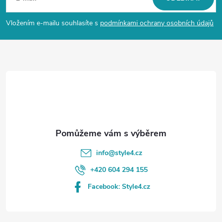
p
Vložením e-mailu souhlasíte s
podmínkami ochrany osobních údajů
a
t
í
info
@
style4.cz
+420 604 294 155
Facebook: Style4.cz