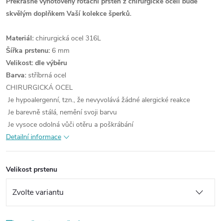
Překrásně vyhotovený rotační prsten z chirurgické oceli bude
skvělým doplňkem Vaší kolekce šperků.
Materiál:
chirurgická ocel 316L
Šířka prstenu:
6 mm
Velikost: dle výběru
Barva:
stříbrná ocel
CHIRURGICKÁ OCEL
Je hypoalergenní, tzn., že nevyvolává žádné alergické reakce
Je barevně stálá, nemění svoji barvu
Je vysoce odolná vůči otěru a poškrábání
Detailní informace
Velikost prstenu