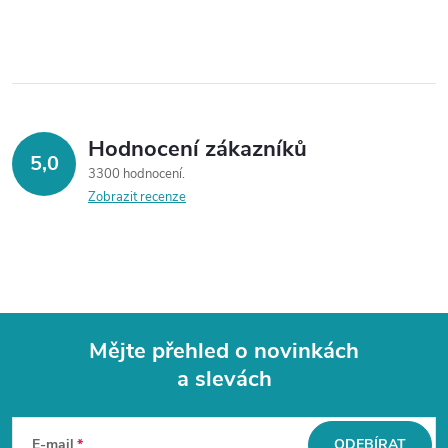
Hodnocení zákazníků
5,0
3300 hodnocení
Zobrazit recenze
Mějte přehled o novinkách
a slevách
Z
á
E-mail
ODEBÍRAT