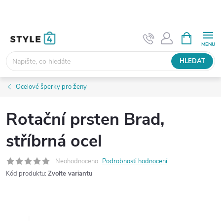
Přejít
na
obsah
NÁKUPNÍ
KOŠÍK
HLEDAT
Ocelové šperky pro ženy
Rotační prsten Brad,
stříbrná ocel
Neohodnoceno
Podrobnosti hodnocení
Kód produktu:
Zvolte variantu