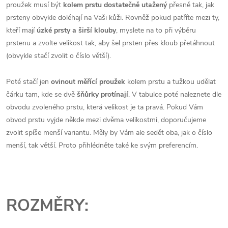
proužek musí být
kolem prstu dostatečně utažený
přesně tak, jak
prsteny obvykle doléhají na Vaši kůži. Rovněž pokud patříte mezi ty,
kteří mají
úzké prsty a širší klouby
, myslete na to při výběru
prstenu a zvolte velikost tak, aby šel prsten přes kloub přetáhnout
(obvykle stačí zvolit o číslo větší).
Poté stačí jen
ovinout měřící proužek
kolem prstu a tužkou udělat
čárku tam, kde se dvě
šňůrky protínají
. V tabulce poté naleznete dle
obvodu zvoleného prstu, která velikost je ta pravá. Pokud Vám
obvod prstu vyjde někde mezi dvěma velikostmi, doporučujeme
zvolit spíše menší variantu. Měly by Vám ale sedět oba, jak o číslo
menší, tak větší. Proto přihlédněte také ke svým preferencím.
ROZMĚRY: