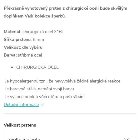
Překrásně vyhotovený prsten z chirurgické oceli bude skvělým
doplňkem Vaší kolekce šperků.
Materiál:
chirurgická ocel 316L
Šířka prstenu:
8 mm
Velikost: dle výběru
Barva:
stříbrná ocel
CHIRURGICKÁ OCEL
Je hypoalergenní, tzn., že nevyvolává žádné alergické reakce
Je barevně stálá, nemění svoji barvu
Je vysoce odolná vůči otěru a poškrábání
Detailní informace
Velikost prstenu