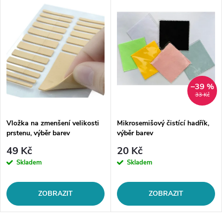
–39 %
33 Kč
Vložka na zmenšení velikosti
Mikrosemišový čistící hadřík,
prstenu, výběr barev
výběr barev
49 Kč
20 Kč
Skladem
Skladem
ZOBRAZIT
ZOBRAZIT