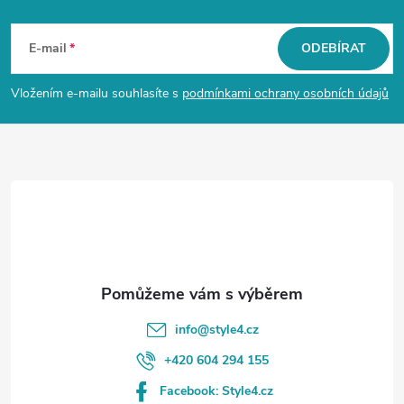
Z
á
E-mail
ODEBÍRAT
p
Vložením e-mailu souhlasíte s
podmínkami ochrany osobních údajů
a
t
í
info
@
style4.cz
+420 604 294 155
Facebook: Style4.cz