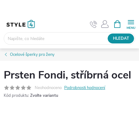
Přejít
na
obsah
NÁKUPNÍ
KOŠÍK
HLEDAT
Ocelové šperky pro ženy
Prsten Fondi, stříbrná ocel
Neohodnoceno
Podrobnosti hodnocení
Kód produktu:
Zvolte variantu