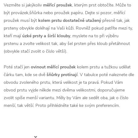
Vezměte si jakýkoliv
měřící proužek
, kterým prst obtočíte. Může to
být provázek,šňůrka nebo proužek papíru. Dejte si pozor, měřící
proužek musí být
kolem prstu dostatečně utažený
přesně tak, jak
prsteny obvykle doléhají na Vaši kůži. Rovněž pokud patříte mezi ty,
kteří mají
úzké prsty a širší klouby
, myslete na to při výběru
prstenu a zvolte velikost tak, aby šel prsten přes kloub přetáhnout
(obvykle stačí zvolit o číslo větší).
Poté stačí jen
ovinout měřící proužek
kolem prstu a tužkou udělat
čárku tam, kde se dvě
šňůrky protínají
. V tabulce poté naleznete dle
obvodu zvoleného prstu, která velikost je ta pravá. Pokud Vám
obvod prstu vyjde někde mezi dvěma velikostmi, doporučujeme
zvolit spíše menší variantu. Měly by Vám ale sedět oba, jak o číslo
menší, tak větší. Proto přihlédněte také ke svým preferencím.