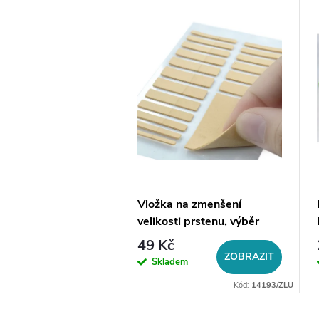
a na šperky do
Vložka na zmenšení
velikosti prstenu, výběr
barev
49 Kč
DO KOŠÍKU
ZOBRAZIT
em
Skladem
Kód:
14056
Kód:
14193/ZLU