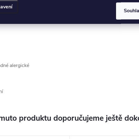
st a obdarovanému
avení
Souhl
lné a lze je nosit
ádné alergické
ní
muto produktu doporučujeme ještě dok