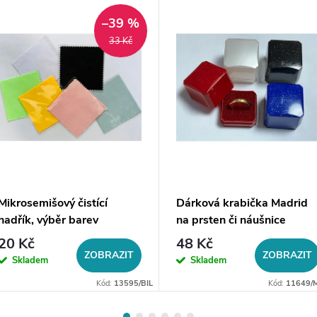
–39 %
33 Kč
Mikrosemišový čistící
Dárková krabička Madrid
hadřík, výběr barev
na prsten či náušnice
20 Kč
48 Kč
ZOBRAZIT
ZOBRAZIT
Skladem
Skladem
Kód:
13595/BIL
Kód:
11649/