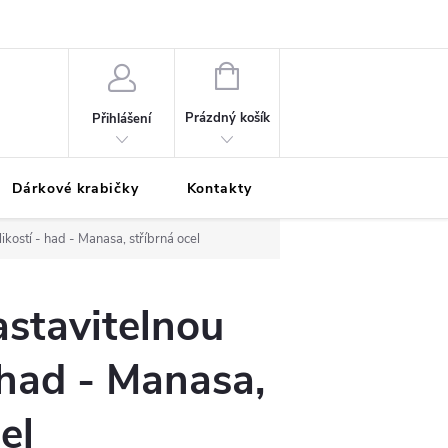
Podmínky ochrany osobních údajů
Odložená platba
Blog
Pé
NÁKUPNÍ
KOŠÍK
Prázdný košík
Přihlášení
Dárkové krabičky
Kontakty
Moje objednávka
likostí - had - Manasa, stříbrná ocel
astavitelnou
- had - Manasa,
el