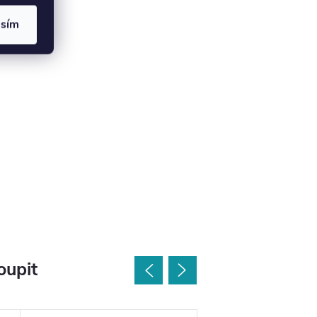
asím
oupit