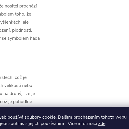
 nositel prochází
bolem toho, že
yšlenkách, ale
ení, plodnosti,
rky se symbolem hada
rstech, což je
ch velikostí nebo
tu na druhý,
lze je
 což je pohodlné
y, které se během
web používá soubory cookie. Dalším procházením tohoto webu
sou skvělým dárkem
jete souhlas s jejich používáním.. Více informací
zde
.
entýn, Vánoce...