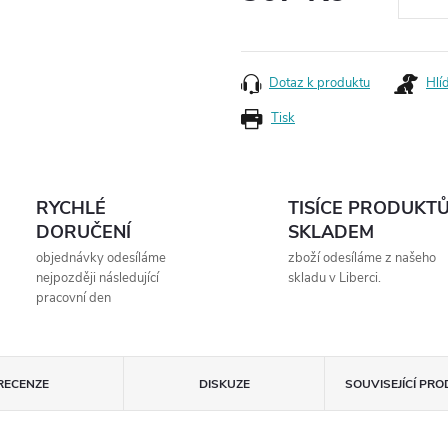
Měrná
cena:
Dotaz k produktu
Hlí
Tisk
RYCHLÉ
TISÍCE PRODUKT
DORUČENÍ
SKLADEM
objednávky odesíláme
zboží odesíláme z našeho
nejpozději následující
skladu v Liberci.
pracovní den
RECENZE
DISKUZE
SOUVISEJÍCÍ PR