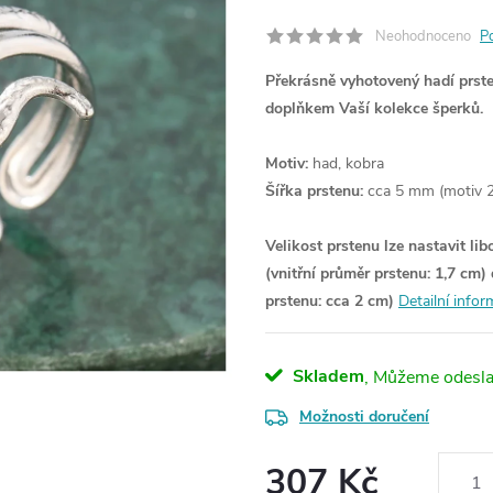
Neohodnoceno
P
Překrásně vyhotovený hadí prste
doplňkem Vaší kolekce šperků.
Motiv:
had, kobra
Šířka prstenu:
cca 5 mm (motiv 
Velikost prstenu lze nastavit li
(vnitřní průměr prstenu: 1,7 cm) 
prstenu: cca 2 cm)
Detailní info
Skladem
Možnosti doručení
307 Kč