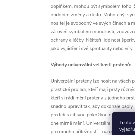
doplňkem, mohou být symbolem toho, že
obdobím změny a růstu. Mohou být sym
nositel je svobodný ve svých činech a m
zároveň symbolem moudrosti, znovuzroz
ochrany a léčby. Někteří lidé nosí špe
jako vyjádření své spirituality nebo víry.
Výhody univerzální velikosti prstenů:
Univerzální prsteny lze nosit na všech p
praktické pro lidi, kteří mají prsty různý
kteří si rádi mění prsteny z jednoho prs
snadno upravit tak, aby dokonale padly,
pro lidi s citlivou pokožkou nebo s prst
Tento 
dne mírně mění. Univerzální prsteny j
vyjadřu
pro mnoho příležitostí - narozeniny, Val