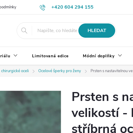
+420 604 294 155
podmínky
Výměna, vrácení a reklamace zboží
Doprava a platba
HLEDAT
riálu
Limitovaná edice
Módní doplňky
 chirurgické oceli
Ocelové šperky pro ženy
Prsten s nastavitelnou ve
Prsten s n
velikostí 
stříbrná oc