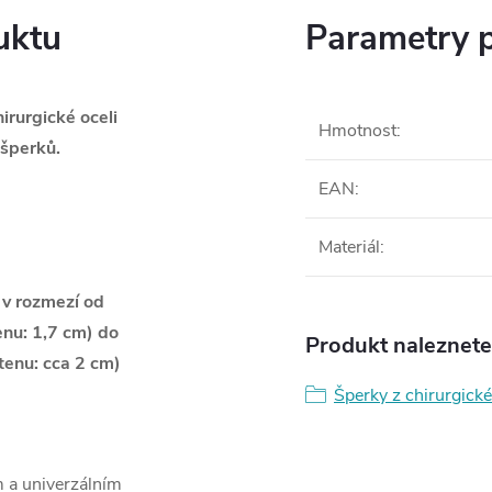
uktu
Parametry 
irurgické oceli
Hmotnost
:
šperků.
EAN
:
Materiál
:
ě v rozmezí od
enu: 1,7 cm) do
Produkt naleznete 
tenu: cca 2 cm)
Šperky z chirurgické
 a univerzálním