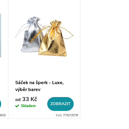
Sáček na šperk - Luxe,
Sáček na šperk - Cl
výběr barev
33 Kč
19 Kč
od
ZOBRAZIT
ZO
Skladem
Skladem
MOD
Kód:
7767/STR