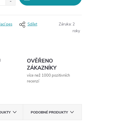
dací pes
Sdílet
Záruka
:
2
roky
Ů
OVĚŘENO
ZÁKAZNÍKY
více než 1000 pozitivních
recenzí
ODUKTY
PODOBNÉ PRODUKTY