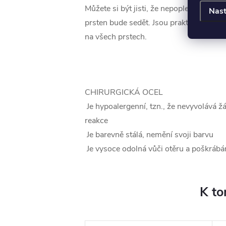
Můžete si být jisti, že nepoplete veliko
Nast
prsten bude sedět. Jsou praktické, pohod
na všech prstech.
CHIRURGICKÁ OCEL
Je hypoalergenní, tzn., že nevyvolává ž
reakce
Je barevně stálá, nemění svoji barvu
Je vysoce odolná vůči otěru a poškrábá
K to