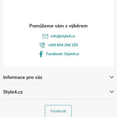
í
info
@
style4.cz
+420 604 294 155
Facebook: Style4.cz
Informace pro vás
Style4.cz
Facebook