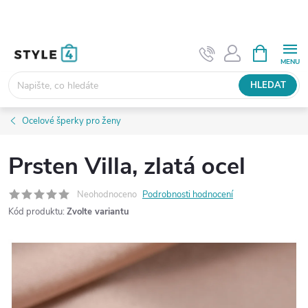
Přejít
na
obsah
NÁKUPNÍ
KOŠÍK
HLEDAT
Ocelové šperky pro ženy
Prsten Villa, zlatá ocel
Neohodnoceno
Podrobnosti hodnocení
Kód produktu:
Zvolte variantu