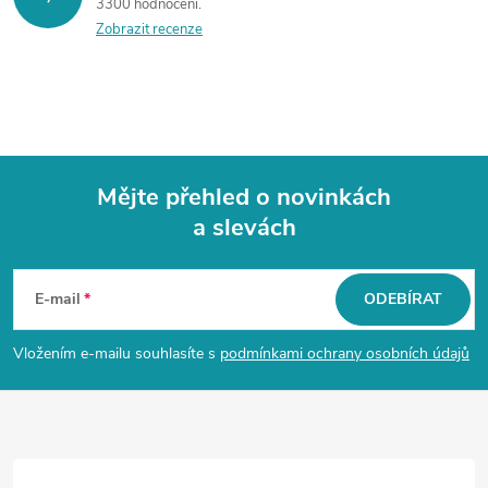
3300 hodnocení
Zobrazit recenze
Mějte přehled o novinkách
a slevách
Z
á
E-mail
ODEBÍRAT
p
Vložením e-mailu souhlasíte s
podmínkami ochrany osobních údajů
a
t