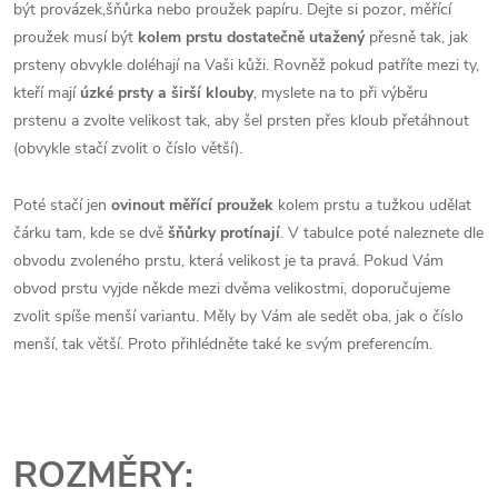
být provázek,šňůrka nebo proužek papíru. Dejte si pozor, měřící
proužek musí být
kolem prstu dostatečně utažený
přesně tak, jak
prsteny obvykle doléhají na Vaši kůži. Rovněž pokud patříte mezi ty,
kteří mají
úzké prsty a širší klouby
, myslete na to při výběru
prstenu a zvolte velikost tak, aby šel prsten přes kloub přetáhnout
(obvykle stačí zvolit o číslo větší).
Poté stačí jen
ovinout měřící proužek
kolem prstu a tužkou udělat
čárku tam, kde se dvě
šňůrky protínají
. V tabulce poté naleznete dle
obvodu zvoleného prstu, která velikost je ta pravá. Pokud Vám
obvod prstu vyjde někde mezi dvěma velikostmi, doporučujeme
zvolit spíše menší variantu. Měly by Vám ale sedět oba, jak o číslo
menší, tak větší. Proto přihlédněte také ke svým preferencím.
ROZMĚRY: