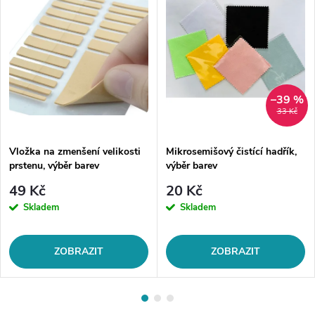
–39 %
33 Kč
Vložka na zmenšení velikosti
Mikrosemišový čistící hadřík,
prstenu, výběr barev
výběr barev
49 Kč
20 Kč
Skladem
Skladem
ZOBRAZIT
ZOBRAZIT