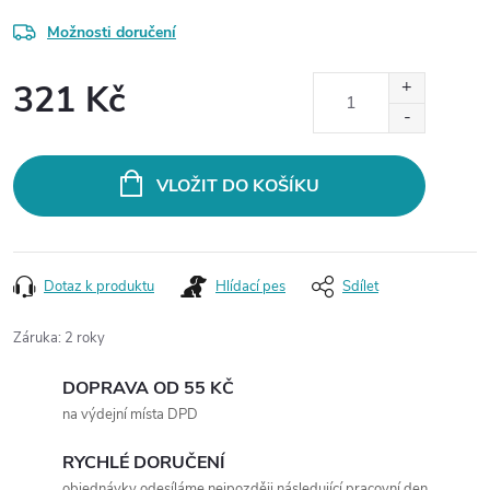
Možnosti doručení
321 Kč
Měrná
cena:
VLOŽIT DO KOŠÍKU
Dotaz k produktu
Hlídací pes
Sdílet
Záruka
:
2 roky
DOPRAVA OD 55 KČ
na výdejní místa DPD
RYCHLÉ DORUČENÍ
objednávky odesíláme nejpozději následující pracovní den