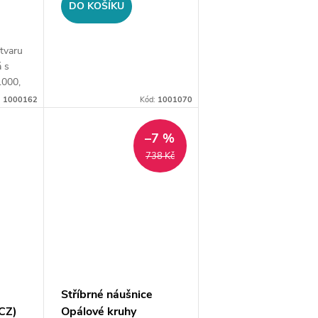
DO KOŠÍKU
 tvaru
á s
1000,
ozměry
:
1000162
Kód:
1001070
–7 %
738 Kč
Stříbrné náušnice
(CZ)
Opálové kruhy