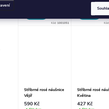
545 Kč
377 Kč
avení
Skladem
Skladem
Souhl
DO KOŠÍKU
DO KOŠÍKU
Kód:
1001051
Kód
r
Stříbrné rosé náušnice
Stříbrné rosé náu
Vějíř
Květina
590 Kč
427 Kč