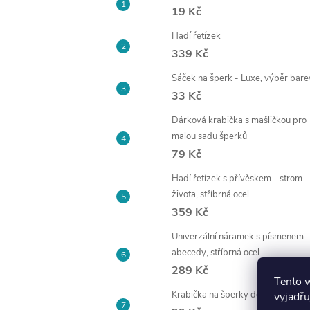
19 Kč
Hadí řetízek
339 Kč
Sáček na šperk - Luxe, výběr bare
33 Kč
Dárková krabička s mašličkou pro
malou sadu šperků
79 Kč
Hadí řetízek s přívěskem - strom
života, stříbrná ocel
359 Kč
Univerzální náramek s písmenem
abecedy, stříbrná ocel
289 Kč
Tento 
Krabička na šperky do kabelky
vyjadřu