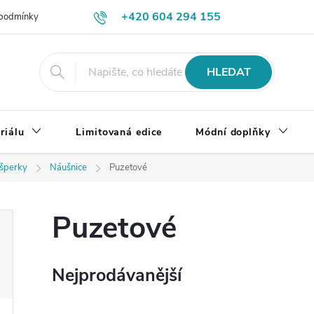
+420 604 294 155
podmínky
Výměna, vrácení a reklamace zboží
Doprava a platba
HLEDAT
riálu
Limitovaná edice
Módní doplňky
 šperky
Náušnice
Puzetové
Puzetové
Nejprodávanější