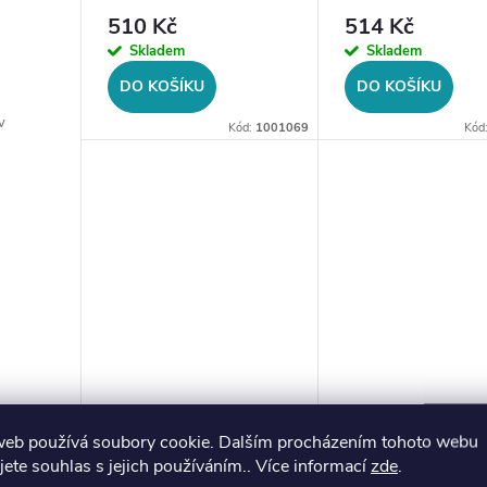
510 Kč
514 Kč
Skladem
Skladem
DO KOŠÍKU
DO KOŠÍKU
v
Kód:
1001069
Kód
Stříbrné náušnice
Stříbrné náušnice
web používá soubory cookie. Dalším procházením tohoto webu
Disky
Hvězda a Blesk
jete souhlas s jejich používáním.. Více informací
zde
.