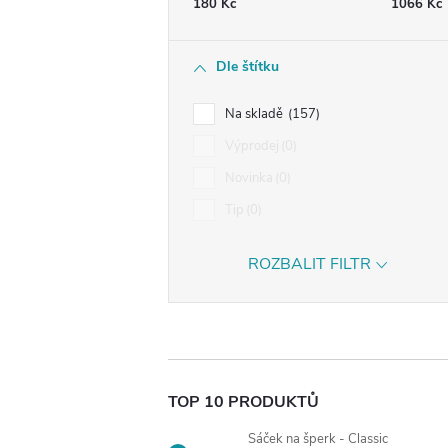
180
Kč
1066
Kč
Dle štítku
Na skladě
157
Výprodej
0
Novinka
0
Tip
0
ROZBALIT FILTR
TOP 10 PRODUKTŮ
Sáček na šperk - Classic