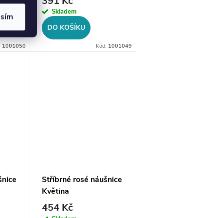
391 Kč
Skladem
asím
DO KOŠÍKU
:
1001050
Kód:
1001049
šnice
Stříbrné rosé náušnice
Květina
454 Kč