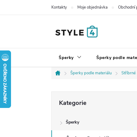
Přejít
Kontakty
Moje objednávka
Obchodní 
na
obsah
Šperky
Šperky podle mate
Šperky podle materiálu
Stříbrné
Domů
P
Přeskočit
Kategorie
kategorie
o
Šperky
s