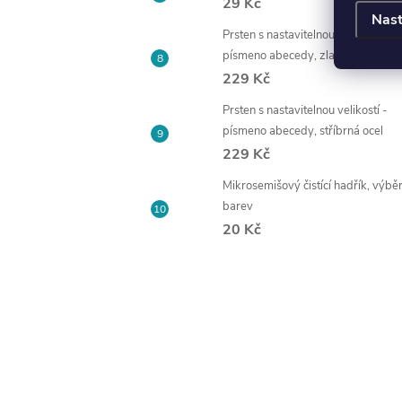
29 Kč
Nast
Prsten s nastavitelnou velikostí -
písmeno abecedy, zlatá ocel
229 Kč
Prsten s nastavitelnou velikostí -
písmeno abecedy, stříbrná ocel
229 Kč
Mikrosemišový čistící hadřík, výbě
barev
20 Kč