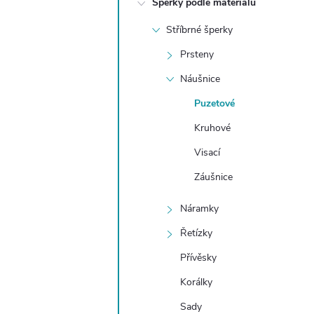
Šperky podle materiálu
t
Stříbrné šperky
r
Prsteny
a
Náušnice
Puzetové
n
Kruhové
n
Visací
Záušnice
í
Náramky
p
Řetízky
a
Přívěsky
Korálky
n
Sady