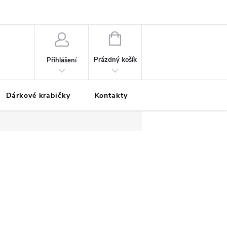
Podmínky ochrany osobních údajů
Odložená platba
Blog
Pé
NÁKUPNÍ
KOŠÍK
Prázdný košík
Přihlášení
Dárkové krabičky
Kontakty
Moje objednávka