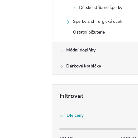
e
Dětské stříbrné šperky
l
Šperky z chirurgické oceli
Ostatní bižuterie
Módní doplňky
Dárkové krabičky
Dle ceny