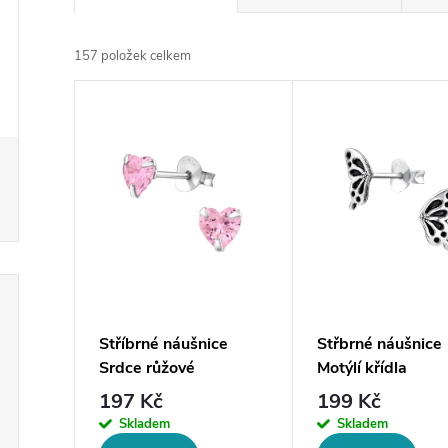
a
157
položek celkem
z
V
e
ý
n
p
í
i
p
s
r
p
Stříbrné náušnice
Střbrné náušnice
o
Srdce růžové
Motýlí křídla
r
197 Kč
199 Kč
d
Skladem
Skladem