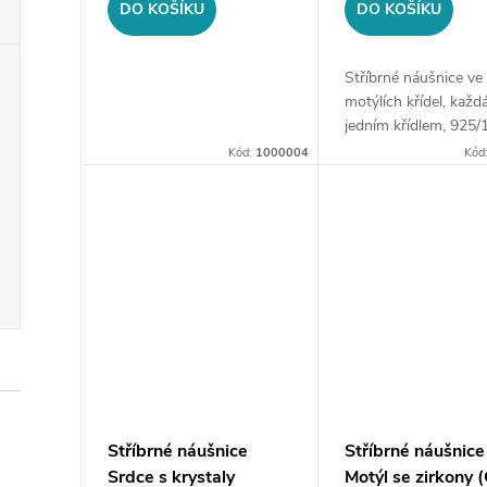
o
DO KOŠÍKU
DO KOŠÍKU
u
d
k
Stříbrné náušnice ve
u
motýlích křídel, každ
t
jedním křídlem, 925/
s oxidací a E-coat, r
k
Kód:
1000004
Kód
5 x 8 mm.
ů
t
ů
Stříbrné náušnice
Stříbrné náušnice
Srdce s krystaly
Motýl se zirkony 