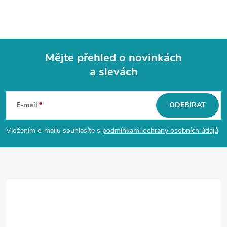
Mějte přehled o novinkách
a slevách
Z
á
E-mail
ODEBÍRAT
p
Vložením e-mailu souhlasíte s
podmínkami ochrany osobních údajů
a
t
í