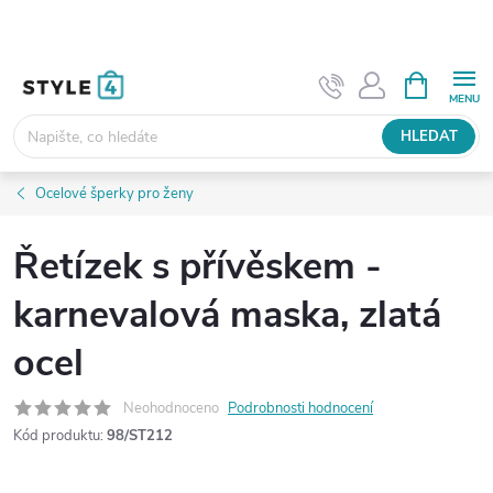
Přejít
na
obsah
NÁKUPNÍ
KOŠÍK
HLEDAT
Ocelové šperky pro ženy
Řetízek s přívěskem -
karnevalová maska, zlatá
ocel
Neohodnoceno
Podrobnosti hodnocení
Kód produktu:
98/ST212