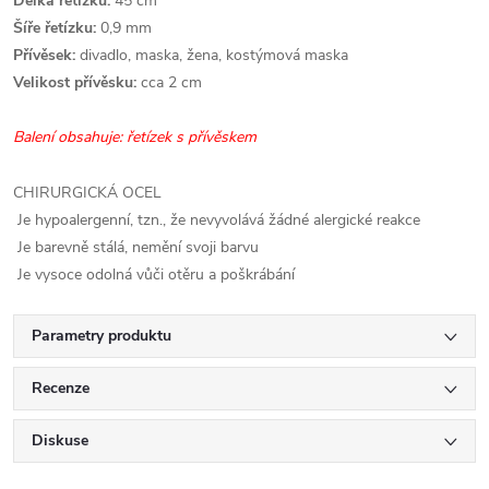
Délka řetízku:
45 cm
Šíře řetízku:
0,9 mm
Přívěsek:
divadlo, maska, žena, kostýmová maska
Velikost přívěsku:
cca 2 cm
Balení obsahuje: řetízek s přívěskem
CHIRURGICKÁ OCEL
Je hypoalergenní, tzn., že nevyvolává žádné alergické reakce
Je barevně stálá, nemění svoji barvu
Je vysoce odolná vůči otěru a poškrábání
Parametry produktu
Recenze
Diskuse