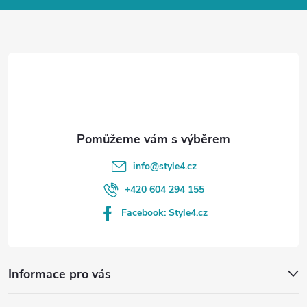
a
t
í
info
@
style4.cz
+420 604 294 155
Facebook: Style4.cz
Informace pro vás