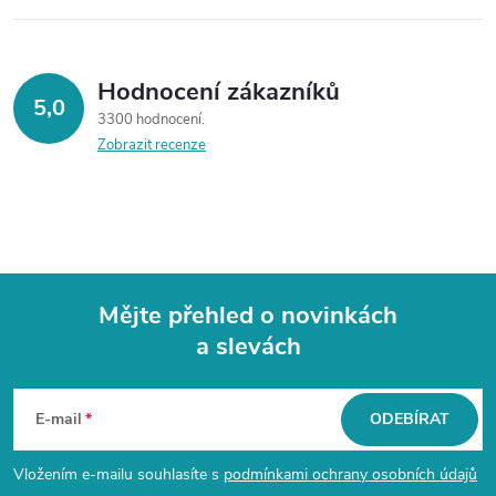
Hodnocení zákazníků
5,0
3300 hodnocení
Zobrazit recenze
Mějte přehled o novinkách
a slevách
Z
á
E-mail
ODEBÍRAT
p
Vložením e-mailu souhlasíte s
podmínkami ochrany osobních údajů