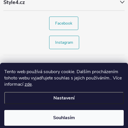
Style4.cz
Facebook
Instagram
Tento web používá soubory cookie. Dalším procházením
tohoto webu vyjadřujete souhlas s jejich používáním.. Více
informací
zde
.
Nastavení
Copyright 2026
Style4.cz
. Všechna práva vyhrazena.
Souhlasím
Vytvořil Shoptet