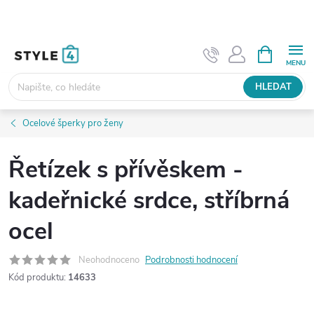
Přejít
na
obsah
NÁKUPNÍ
KOŠÍK
HLEDAT
Ocelové šperky pro ženy
Řetízek s přívěskem -
kadeřnické srdce, stříbrná
ocel
Neohodnoceno
Podrobnosti hodnocení
Kód produktu:
14633