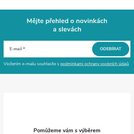
Mějte přehled o novinkách
a slevách
Z
á
E-mail
ODEBÍRAT
p
Vložením e-mailu souhlasíte s
podmínkami ochrany osobních údajů
a
t
í