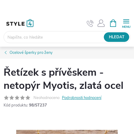
Přejít
na
obsah
NÁKUPNÍ
KOŠÍK
HLEDAT
Ocelové šperky pro ženy
Řetízek s přívěskem -
netopýr Myotis, zlatá ocel
Neohodnoceno
Podrobnosti hodnocení
Kód produktu:
98/ST237