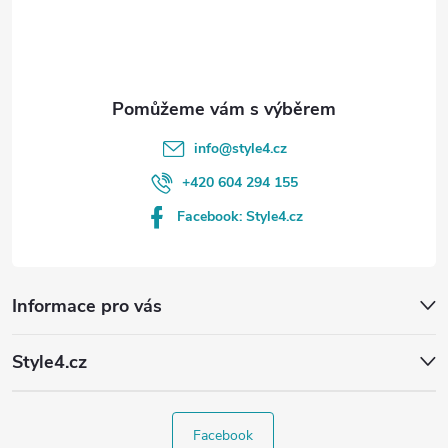
í
info
@
style4.cz
+420 604 294 155
Facebook: Style4.cz
Informace pro vás
Style4.cz
Facebook