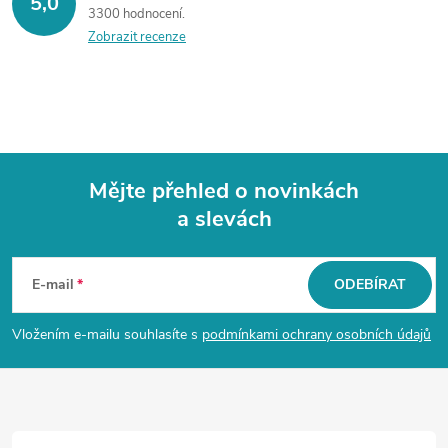
5,0
3300 hodnocení
Zobrazit recenze
Mějte přehled o novinkách
a slevách
Z
á
E-mail
ODEBÍRAT
p
Vložením e-mailu souhlasíte s
podmínkami ochrany osobních údajů
a
t