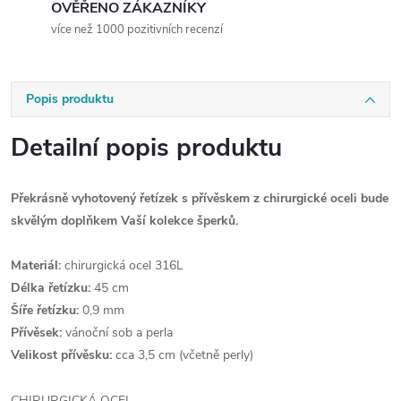
OVĚŘENO ZÁKAZNÍKY
více než 1000 pozitivních recenzí
Popis produktu
Detailní popis produktu
Překrásně vyhotovený řetízek s přívěskem z chirurgické oceli bude
skvělým doplňkem Vaší kolekce šperků.
Materiál:
chirurgická ocel 316L
Délka řetízku:
45 cm
Šíře řetízku:
0,9 mm
Přívěsek:
vánoční sob a perla
Velikost přívěsku:
cca 3,5 cm (včetně perly)
CHIRURGICKÁ OCEL