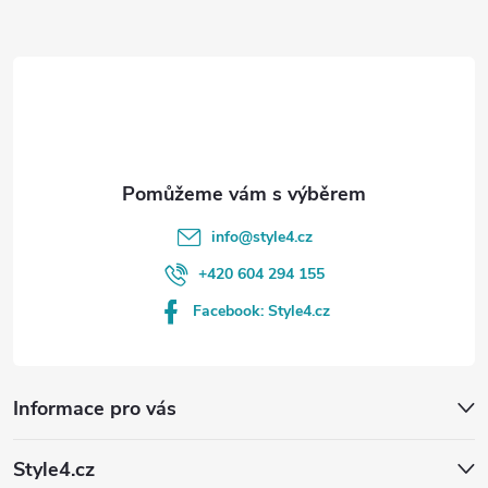
a
t
í
info
@
style4.cz
+420 604 294 155
Facebook: Style4.cz
Informace pro vás
Style4.cz