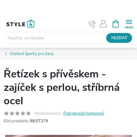
Přejít
na
obsah
NÁKUPNÍ
KOŠÍK
HLEDAT
Ocelové šperky pro ženy
Řetízek s přívěskem -
zajíček s perlou, stříbrná
ocel
Neohodnoceno
Podrobnosti hodnocení
Kód produktu:
98/ST279