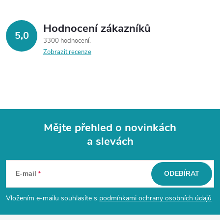
Hodnocení zákazníků
5,0
3300 hodnocení
Zobrazit recenze
Mějte přehled o novinkách
a slevách
Z
á
E-mail
ODEBÍRAT
p
Vložením e-mailu souhlasíte s
podmínkami ochrany osobních údajů