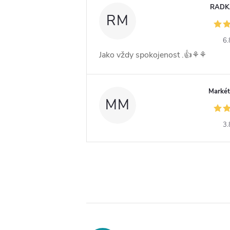
RADK
RM
6.
Jako vždy spokojenost .👍⚘️⚘️
Markét
MM
3.