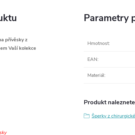
uktu
Parametry 
a přívěsky z
Hmotnost
:
kem Vaší kolekce
EAN
:
Materiál
:
Produkt naleznete 
Šperky z chirurgické
sky