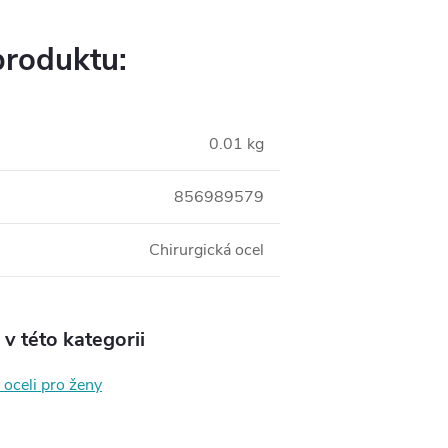
produktu:
0.01 kg
856989579
Chirurgická ocel
v této kategorii
 oceli pro ženy