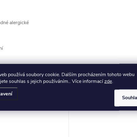
ádné alergické
ní
muto produktu doporučujeme ještě dok
web používá soubory cookie. Dalším procházením tohoto webu
jete souhlas s jejich používáním.. Více informací
zde
.
avení
Souhl