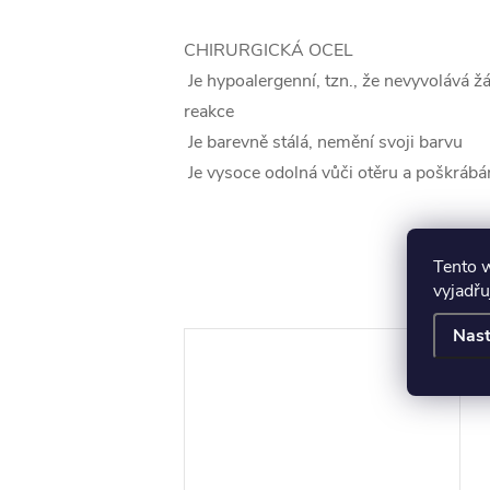
CHIRURGICKÁ OCEL
Je hypoalergenní, tzn., že nevyvolává ž
reakce
Je barevně stálá, nemění svoji barvu
Je vysoce odolná vůči otěru a poškrábá
K to
Tento 
vyjadřu
Nast