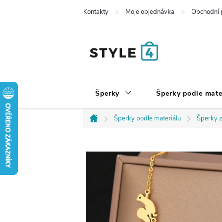
Přejít
Kontakty
Moje objednávka
Obchodní 
na
obsah
Šperky
Šperky podle mate
Šperky podle materiálu
Šperky z
Domů