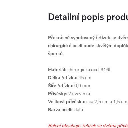
Detailní popis prod
Překrásně vyhotovený řetízek se dvěm
chirurgické oceli bude skvělým doplň
šperků.
Materiál:
chirurgická ocel 316L
Délka řetízku:
45 cm
Šíře řetízku:
0,9 mm
Přívěsky:
2x veverka
Velikost přívěsku:
cca 2,5 cm a 1,5 cm
Barva oceli:
zlatá
Balení obsahuje: řetízek se dvěma přívě