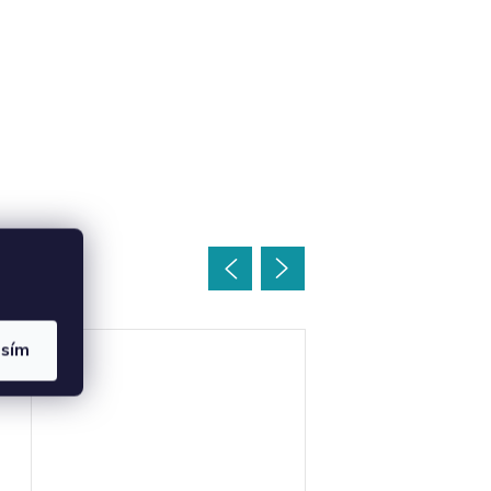
oupit
asím