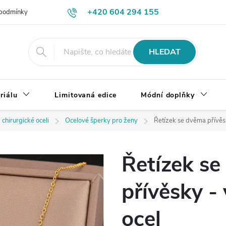
+420 604 294 155
podmínky
Výměna, vrácení a reklamace zboží
Doprava a platba
HLEDAT
riálu
Limitovaná edice
Módní doplňky
 chirurgické oceli
Ocelové šperky pro ženy
Řetízek se dvěma přívěsk
Řetízek s
přívěsky - 
ocel