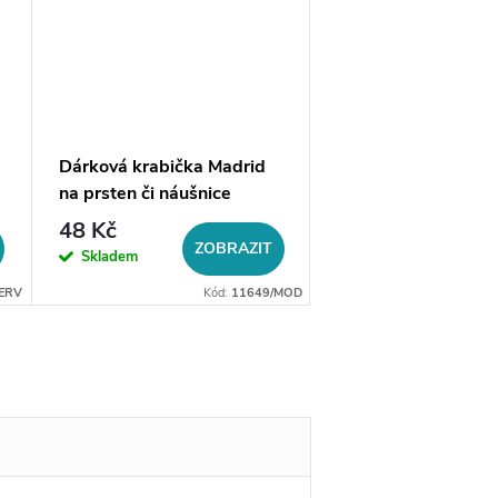
Dárková krabička Madrid
Mikrosemišový čistí
na prsten či náušnice
hadřík, výběr barev
48 Kč
20 Kč
ZOBRAZIT
ZO
Skladem
Skladem
ERV
Kód:
11649/MOD