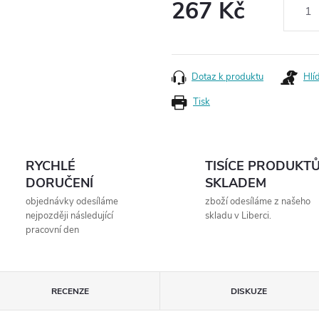
267 Kč
Měrná
cena:
Dotaz k produktu
Hlí
Tisk
RYCHLÉ
TISÍCE PRODUKT
DORUČENÍ
SKLADEM
objednávky odesíláme
zboží odesíláme z našeho
nejpozději následující
skladu v Liberci.
pracovní den
RECENZE
DISKUZE