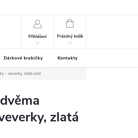
Podmínky ochrany osobních údajů
Odložená platba
Blog
Pé
NÁKUPNÍ
KOŠÍK
Prázdný košík
Přihlášení
Dárkové krabičky
Kontakty
Moje objednávka
y - veverky, zlatá ocel
e dvěma
veverky, zlatá