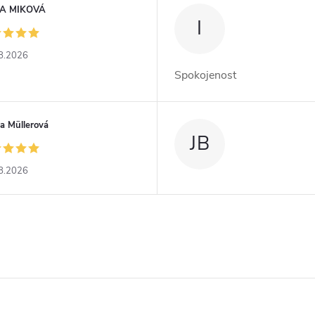
A MIKOVÁ
I
8.2026
Spokojenost
a Müllerová
JB
8.2026