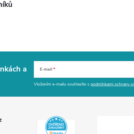
níků
vinkách
a
E-mail
Vložením e-mailu souhlasíte s
podmínkami ochrany o
z