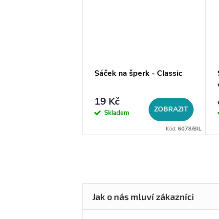
a na šperky do
Sáček na šperk - Classic
19 Kč
DO KOŠÍKU
ZOBRAZIT
em
Skladem
Kód:
14056
Kód:
6078/BIL