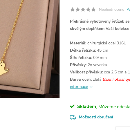
Neohodnoceno
P
Překrásně vyhotovený řetízek se
skvělým doplňkem Vaší kolekce 
Materiál:
chirurgická ocel 316L
Délka řetízku:
45 cm
Šíře řetízku:
0,9 mm
Přívěsky:
2x veverka
Velikost přívěsku:
cca 2,5 cm a 
Barva oceli:
zlatá
Balení obsahuje
informace
Skladem
Možnosti doručení