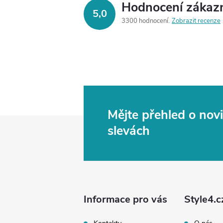
Hodnocení zákaz
5,0
3300 hodnocení
Zobrazit recenze
Mějte přehled o no
Z
slevách
á
p
a
Informace pro vás
Style4.c