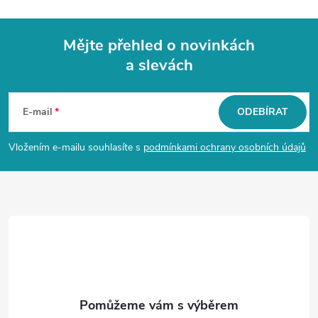
Mějte přehled o novinkách
a slevách
Z
á
E-mail
ODEBÍRAT
p
Vložením e-mailu souhlasíte s
podmínkami ochrany osobních údajů
a
t
í