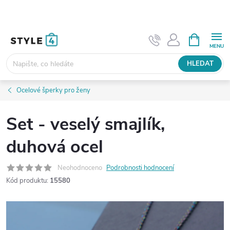
Přejít
na
obsah
NÁKUPNÍ
KOŠÍK
HLEDAT
Ocelové šperky pro ženy
Set - veselý smajlík,
duhová ocel
Neohodnoceno
Podrobnosti hodnocení
Kód produktu:
15580