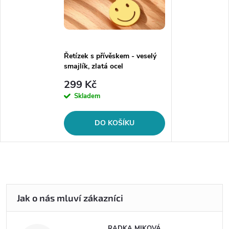
Řetízek s přívěskem - veselý
smajlík, zlatá ocel
299 Kč
Skladem
DO KOŠÍKU
RADKA MIKOVÁ