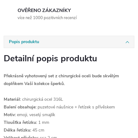
OVĚŘENO ZÁKAZNÍKY
více než 1000 pozitivních recenzí
Popis produktu
Detailní popis produktu
Překrásně vyhotovený set z chirurgické oceli bude skvělým
doplňkem Vaší kolekce šperků.
Materiál:
chirurgická ocel 316L
Balení obsahuje:
puzetové náušnice + řetízek s přívěskem
Motiv:
emoji, veselý smajlík
Tloušťka řetízku:
1 mm
Délka řetízku:
45 cm
Velikost přívěsku:
cca 2 cm