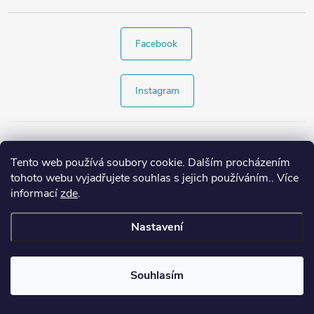
Facebook
Instagram
Tento web používá soubory cookie. Dalším procházením
tohoto webu vyjadřujete souhlas s jejich používáním.. Více
informací
zde
.
Nastavení
Copyright 2026
Style4.cz
. Všechna práva vyhrazena.
Souhlasím
Vytvořil Shoptet