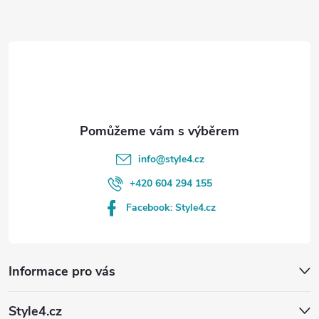
a
t
í
info
@
style4.cz
+420 604 294 155
Facebook: Style4.cz
Informace pro vás
Style4.cz