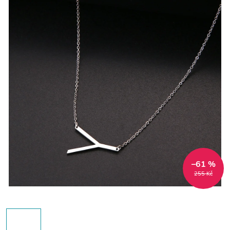
–61 %
255 Kč