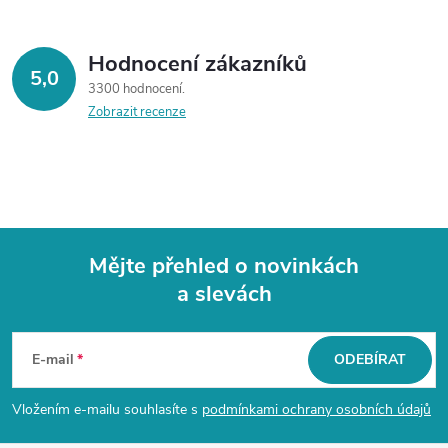
Hodnocení zákazníků
5,0
3300 hodnocení
Zobrazit recenze
Mějte přehled o novinkách
a slevách
Z
á
E-mail
ODEBÍRAT
p
Vložením e-mailu souhlasíte s
podmínkami ochrany osobních údajů