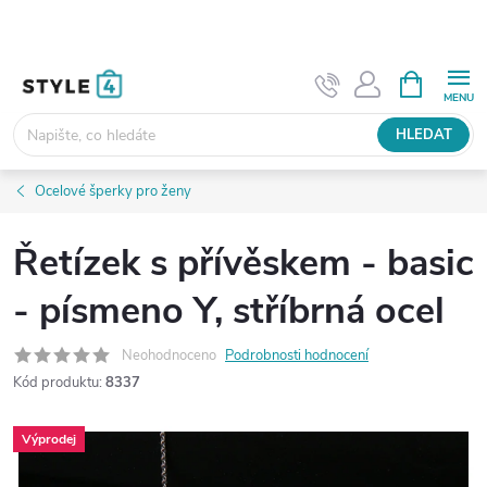
Přejít
na
obsah
NÁKUPNÍ
KOŠÍK
HLEDAT
Ocelové šperky pro ženy
Řetízek s přívěskem - basic
- písmeno Y, stříbrná ocel
Neohodnoceno
Podrobnosti hodnocení
Kód produktu:
8337
Výprodej