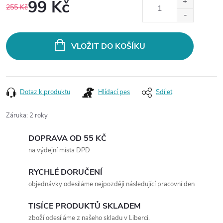
99 Kč
255 Kč
Měrná
cena:
VLOŽIT DO KOŠÍKU
Dotaz k produktu
Hlídací pes
Sdílet
Záruka
:
2 roky
DOPRAVA OD 55 KČ
na výdejní místa DPD
RYCHLÉ DORUČENÍ
objednávky odesíláme nejpozději následující pracovní den
TISÍCE PRODUKTŮ SKLADEM
zboží odesíláme z našeho skladu v Liberci.