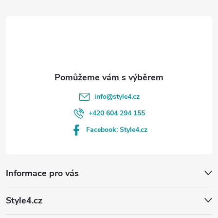
t
í
info
@
style4.cz
+420 604 294 155
Facebook: Style4.cz
Informace pro vás
Style4.cz