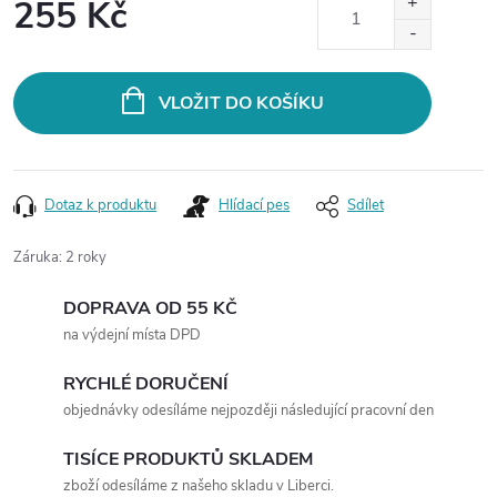
255 Kč
Měrná
cena:
VLOŽIT DO KOŠÍKU
Dotaz k produktu
Hlídací pes
Sdílet
Záruka
:
2 roky
DOPRAVA OD 55 KČ
na výdejní místa DPD
RYCHLÉ DORUČENÍ
objednávky odesíláme nejpozději následující pracovní den
TISÍCE PRODUKTŮ SKLADEM
zboží odesíláme z našeho skladu v Liberci.