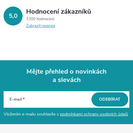
Hodnocení zákazníků
5,0
3300 hodnocení
Zobrazit recenze
Mějte přehled o novinkách
a slevách
Z
á
E-mail
ODEBÍRAT
p
Vložením e-mailu souhlasíte s
podmínkami ochrany osobních údajů
a