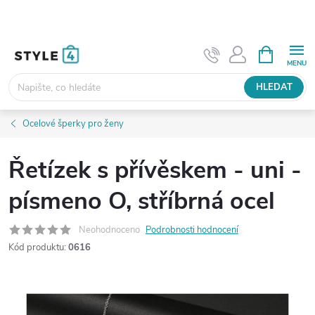
Přejít
na
obsah
NÁKUPNÍ
KOŠÍK
HLEDAT
Ocelové šperky pro ženy
Řetízek s přívěskem - uni -
písmeno O, stříbrná ocel
Neohodnoceno
Podrobnosti hodnocení
Kód produktu:
0616