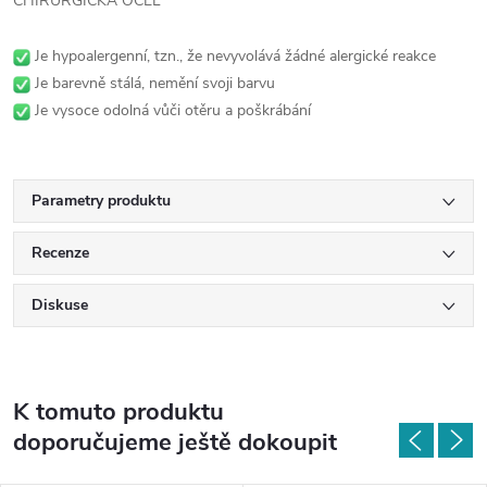
CHIRURGICKÁ OCEL
Je hypoalergenní, tzn., že nevyvolává žádné alergické reakce
Je barevně stálá, nemění svoji barvu
Je vysoce odolná vůči otěru a poškrábání
Parametry produktu
Recenze
Diskuse
K tomuto produktu
doporučujeme ještě dokoupit