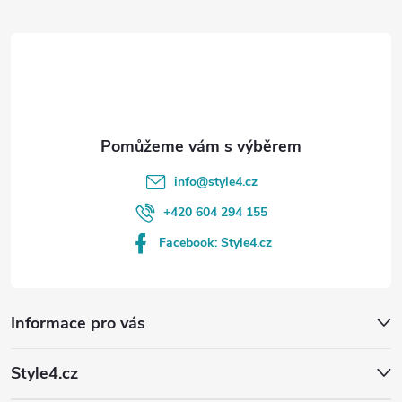
t
í
info
@
style4.cz
+420 604 294 155
Facebook: Style4.cz
Informace pro vás
Style4.cz