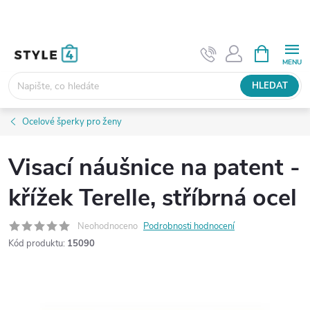
Přejít
na
obsah
NÁKUPNÍ
KOŠÍK
HLEDAT
Ocelové šperky pro ženy
Visací náušnice na patent -
křížek Terelle, stříbrná ocel
Neohodnoceno
Podrobnosti hodnocení
Kód produktu:
15090