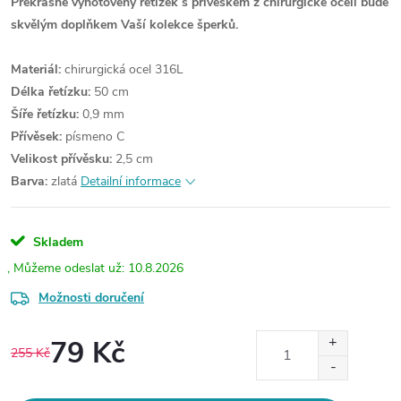
Překrásně vyhotovený řetízek s přívěskem z chirurgické oceli bude
skvělým doplňkem Vaší kolekce šperků.
Materiál:
chirurgická ocel 316L
Délka řetízku:
50 cm
Šíře řetízku:
0,9 mm
Přívěsek:
písmeno C
Velikost přívěsku:
2,5 cm
Barva:
zlatá
Detailní informace
Skladem
10.8.2026
Možnosti doručení
79 Kč
255 Kč
Měrná
cena: