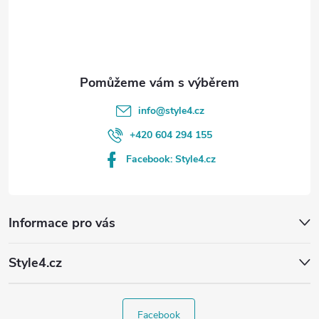
í
info
@
style4.cz
+420 604 294 155
Facebook: Style4.cz
Informace pro vás
Style4.cz
Facebook