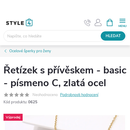
Přejít
na
obsah
NÁKUPNÍ
KOŠÍK
HLEDAT
Ocelové šperky pro ženy
Řetízek s přívěskem - basic
- písmeno C, zlatá ocel
Neohodnoceno
Podrobnosti hodnocení
Kód produktu:
0625
Výprodej