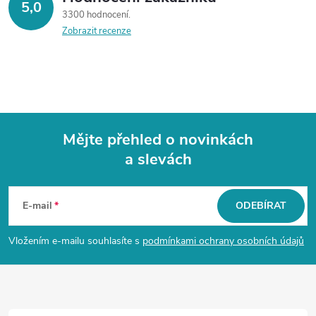
5,0
3300 hodnocení
Zobrazit recenze
Mějte přehled o novinkách
a slevách
Z
á
E-mail
ODEBÍRAT
p
Vložením e-mailu souhlasíte s
podmínkami ochrany osobních údajů
a
t