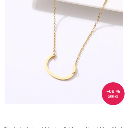
–69 %
255 Kč