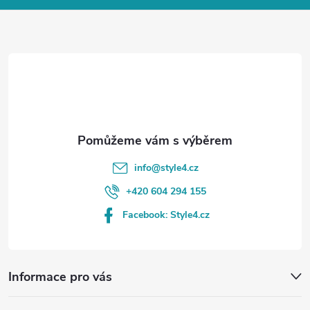
a
t
í
info
@
style4.cz
+420 604 294 155
Facebook: Style4.cz
Informace pro vás