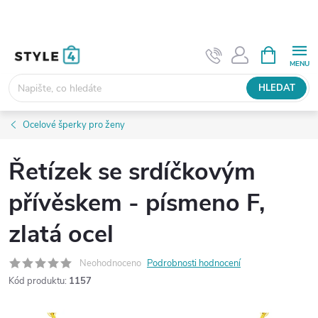
Přejít
na
obsah
NÁKUPNÍ
KOŠÍK
HLEDAT
Ocelové šperky pro ženy
Řetízek se srdíčkovým
přívěskem - písmeno F,
zlatá ocel
Neohodnoceno
Podrobnosti hodnocení
Kód produktu:
1157