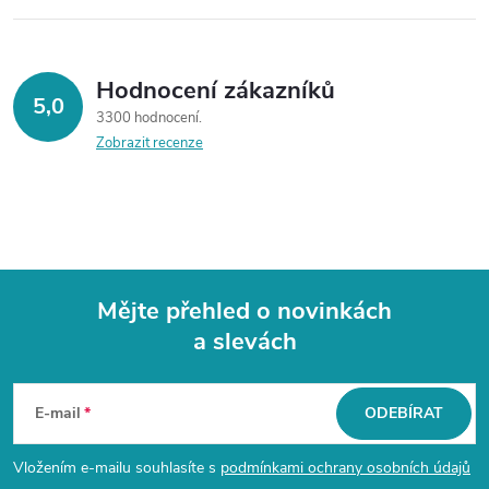
Hodnocení zákazníků
5,0
3300 hodnocení
Zobrazit recenze
Mějte přehled o novinkách
a slevách
Z
á
E-mail
ODEBÍRAT
p
Vložením e-mailu souhlasíte s
podmínkami ochrany osobních údajů