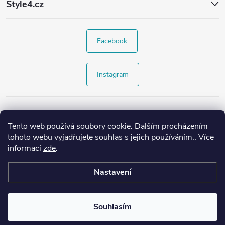
Style4.cz
Facebook
Instagram
Tento web používá soubory cookie. Dalším procházením
tohoto webu vyjadřujete souhlas s jejich používáním.. Více
informací
zde
.
Nastavení
Copyright 2026
Style4.cz
. Všechna práva vyhrazena.
Souhlasím
Vytvořil Shoptet