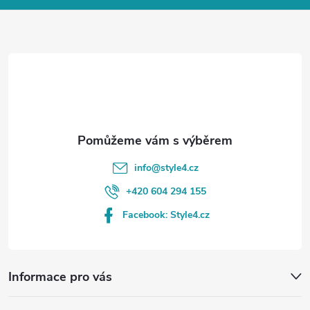
a
t
í
info
@
style4.cz
+420 604 294 155
Facebook: Style4.cz
Informace pro vás