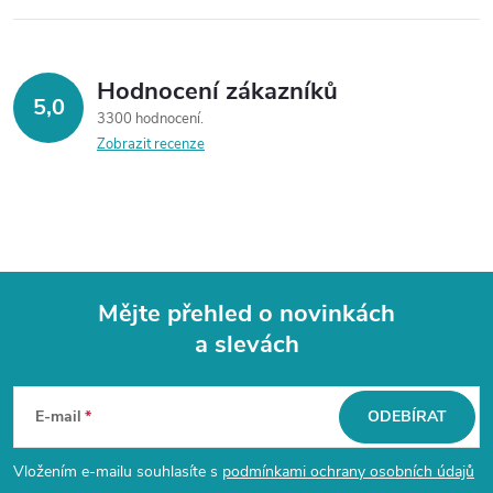
Hodnocení zákazníků
5,0
3300 hodnocení
Zobrazit recenze
Mějte přehled o novinkách
a slevách
Z
á
E-mail
ODEBÍRAT
p
Vložením e-mailu souhlasíte s
podmínkami ochrany osobních údajů