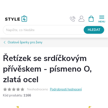
Přejít
na
obsah
NÁKUPNÍ
KOŠÍK
HLEDAT
Ocelové šperky pro ženy
Řetízek se srdíčkovým
přívěskem - písmeno O,
zlatá ocel
Neohodnoceno
Podrobnosti hodnocení
Kód produktu:
1166