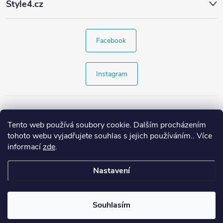
Style4.cz
Facebook
Instagram
Tento web používá soubory cookie. Dalším procházením
tohoto webu vyjadřujete souhlas s jejich používáním.. Více
informací
zde
.
Nastavení
Copyright 2026
Style4.cz
. Všechna práva vyhrazena.
Souhlasím
Vytvořil Shoptet