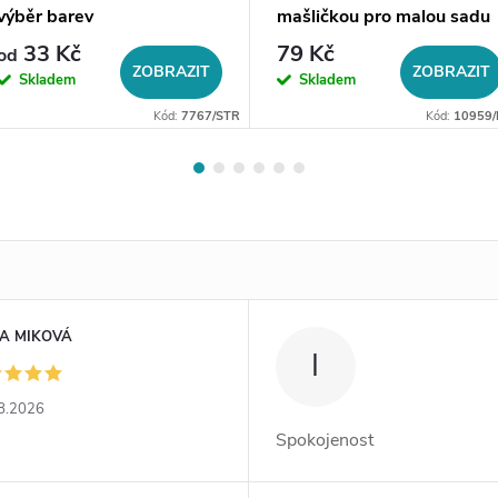
výběr barev
mašličkou pro malou sadu
šperků
33 Kč
79 Kč
od
ZOBRAZIT
ZOBRAZIT
Skladem
Skladem
Kód:
7767/STR
Kód:
10959/
A MIKOVÁ
I
8.2026
Spokojenost