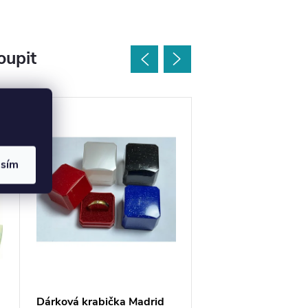
oupit
asím
Dárková krabička Madrid
Mikrosemišový čistí