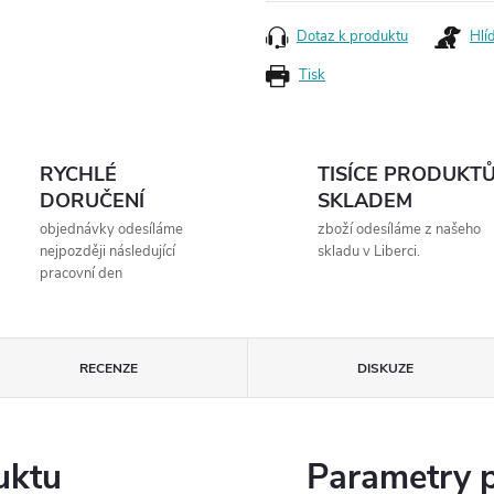
cena:
Dotaz k produktu
Hlí
Tisk
RYCHLÉ
TISÍCE PRODUKT
DORUČENÍ
SKLADEM
objednávky odesíláme
zboží odesíláme z našeho
nejpozději následující
skladu v Liberci.
pracovní den
RECENZE
DISKUZE
uktu
Parametry 