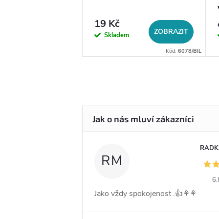
19 Kč
DO KOŠÍKU
ZOBRAZIT
em
Skladem
Kód:
14056
Kód:
6078/BIL
RADK
RM
6.
Jako vždy spokojenost .👍⚘️⚘️