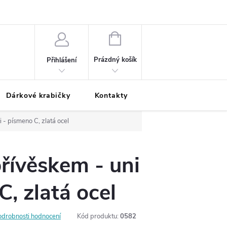
Podmínky ochrany osobních údajů
Odložená platba
Blog
Pé
NÁKUPNÍ
KOŠÍK
Prázdný košík
Přihlášení
Dárkové krabičky
Kontakty
Moje objednávka
 - písmeno C, zlatá ocel
přívěskem - uni
C, zlatá ocel
odrobnosti hodnocení
Kód produktu:
0582