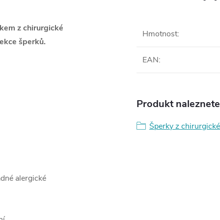
skem z chirurgické
Hmotnost
:
ekce šperků.
EAN
:
Produkt naleznete 
Šperky z chirurgické
ádné alergické
ní