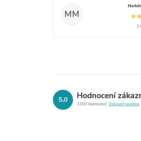
Markét
MM
3.
Hodnocení zákaz
5,0
3300 hodnocení
Zobrazit recenze