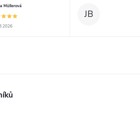
a Müllerová
JB
8.2026
níků