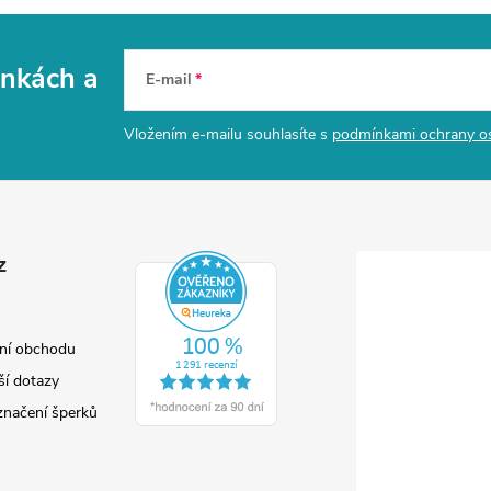
vinkách
a
E-mail
Vložením e-mailu souhlasíte s
podmínkami ochrany o
z
ní obchodu
ší dotazy
značení šperků