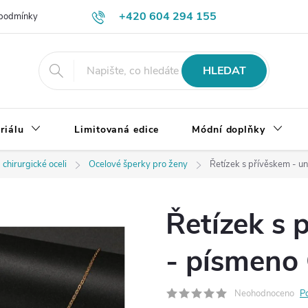
+420 604 294 155
podmínky
Výměna, vrácení a reklamace zboží
Doprava a platba
HLEDAT
riálu
Limitovaná edice
Módní doplňky
 chirurgické oceli
Ocelové šperky pro ženy
Řetízek s přívěskem - uni
Řetízek s 
- písmeno 
Neohodnoceno
P