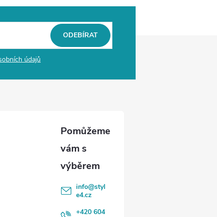
ODEBÍRAT
sobních údajů
info
@
styl
e4.cz
+420 604