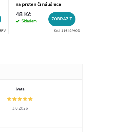
na prsten či náušnice
hadřík, výběr barev
48 Kč
20 Kč
ZOBRAZIT
ZO
Skladem
Skladem
ERV
Kód:
11649/MOD
Iveta
3.8.2026