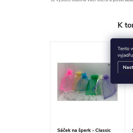
K to
Tento 
vyjadřu
Nast
a na šperky do
Sáček na šperk - Classic