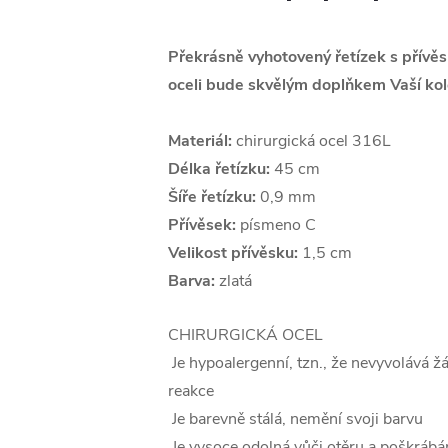
Překrásně vyhotovený řetízek s přívě
oceli bude skvělým doplňkem Vaší kol
Materiál:
chirurgická ocel 316L
Délka řetízku:
45 cm
Šíře řetízku:
0,9 mm
Přívěsek:
písmeno C
Velikost přívěsku:
1,5 cm
Barva:
zlatá
CHIRURGICKÁ OCEL
Je hypoalergenní, tzn., že nevyvolává ž
reakce
Je barevně stálá, nemění svoji barvu
Je vysoce odolná vůči otěru a poškrábá