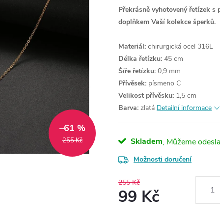
Překrásně vyhotovený řetízek s 
doplňkem Vaší kolekce šperků.
Materiál:
chirurgická ocel 316L
Délka řetízku:
45 cm
Šíře řetízku:
0,9 mm
Přívěsek:
písmeno C
Velikost přívěsku:
1,5 cm
Barva:
zlatá
Detailní informace
–61 %
255 Kč
Skladem
Možnosti doručení
255 Kč
99 Kč
Měrná