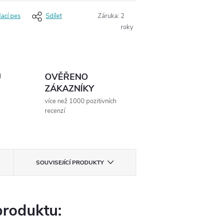
dací pes
Sdílet
Záruka
:
2
roky
Ů
OVĚŘENO
ZÁKAZNÍKY
více než 1000 pozitivních
recenzí
SOUVISEJÍCÍ PRODUKTY
produktu: