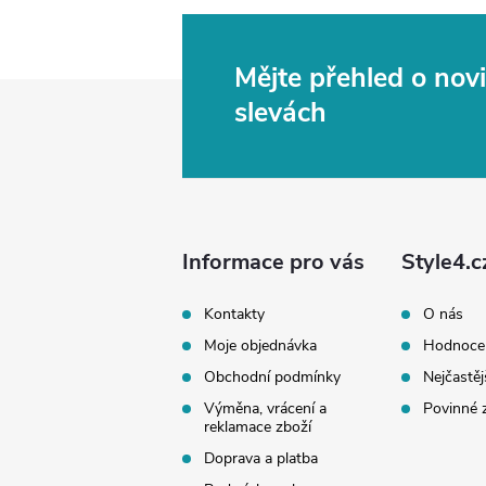
Mějte přehled o no
Z
slevách
á
p
a
Informace pro vás
Style4.c
t
Kontakty
O nás
Moje objednávka
Hodnoce
í
Obchodní podmínky
Nejčastěj
Výměna, vrácení a
Povinné 
reklamace zboží
Doprava a platba