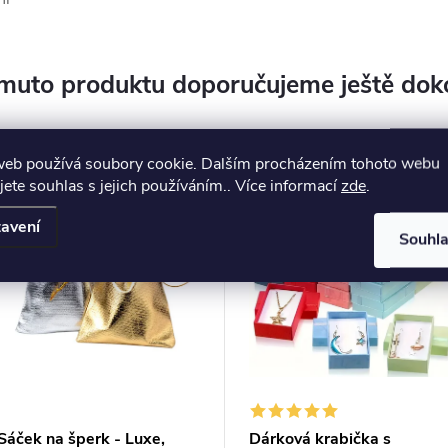
muto produktu doporučujeme ještě dok
web používá soubory cookie. Dalším procházením tohoto webu
jete souhlas s jejich používáním.. Více informací
zde
.
avení
Souhl
Sáček na šperk - Luxe,
Dárková krabička s