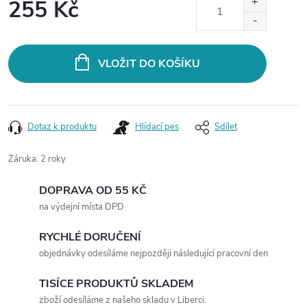
255 Kč
Měrná
cena:
VLOŽIT DO KOŠÍKU
Dotaz k produktu
Hlídací pes
Sdílet
Záruka
:
2 roky
DOPRAVA OD 55 KČ
na výdejní místa DPD
RYCHLÉ DORUČENÍ
objednávky odesíláme nejpozději následující pracovní den
TISÍCE PRODUKTŮ SKLADEM
zboží odesíláme z našeho skladu v Liberci.