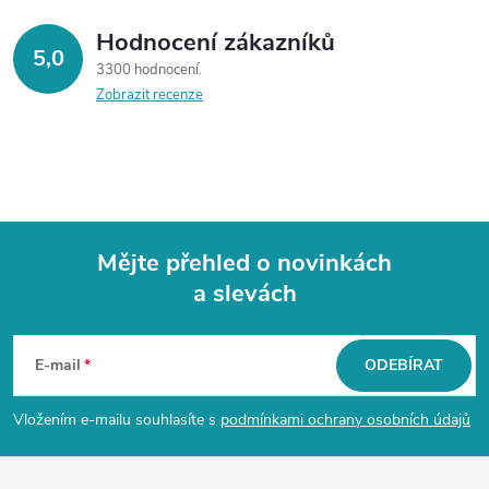
Hodnocení zákazníků
5,0
3300 hodnocení
Zobrazit recenze
Mějte přehled o novinkách
a slevách
Z
á
E-mail
ODEBÍRAT
p
Vložením e-mailu souhlasíte s
podmínkami ochrany osobních údajů
a