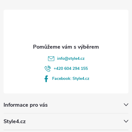
t
í
info
@
style4.cz
+420 604 294 155
Facebook: Style4.cz
Informace pro vás
Style4.cz