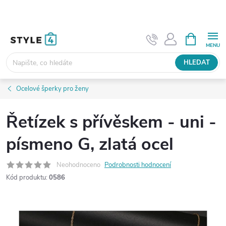
Přejít
na
obsah
NÁKUPNÍ
KOŠÍK
HLEDAT
Ocelové šperky pro ženy
Řetízek s přívěskem - uni -
písmeno G, zlatá ocel
Neohodnoceno
Podrobnosti hodnocení
Kód produktu:
0586