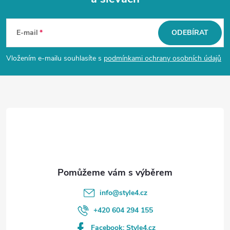
Z
á
E-mail
ODEBÍRAT
p
Vložením e-mailu souhlasíte s
podmínkami ochrany osobních údajů
a
t
í
info
@
style4.cz
+420 604 294 155
Facebook: Style4.cz