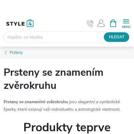
Přejít
na
obsah
NÁKUPNÍ
KOŠÍK
HLEDAT
Prsteny
Prsteny se znamením
zvěrokruhu
Prsteny se znameními zvěrokruhu
jsou elegantní a symbolické
šperky, které oslavují vaši individualitu a astrologické vlastnosti.
Produkty teprve