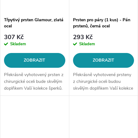
Třpytivý prsten Glamour, zlatá
Prsten pro páry (1 kus) - Pán
ocel
prstenů, černá ocel
307 Kč
293 Kč
Skladem
Skladem
ZOBRAZIT
ZOBRAZIT
Překrásně vyhotovený prsten z
Překrásně vyhotovené prsteny
chirurgické oceli bude skvělým
z chirurgické oceli budou
doplňkem Vaší kolekce šperků.
skvělým doplňkem Vaší kolekce
Materiál: chirurgická ocel
šperků. Materiál: chirurgická
316LŠířka prstenu: 6 mmMotiv:
ocel 316L Motiv
třpytivý prstenVelikost: dle...
prstenů: prsteny jsou
inspirovány prstenem...