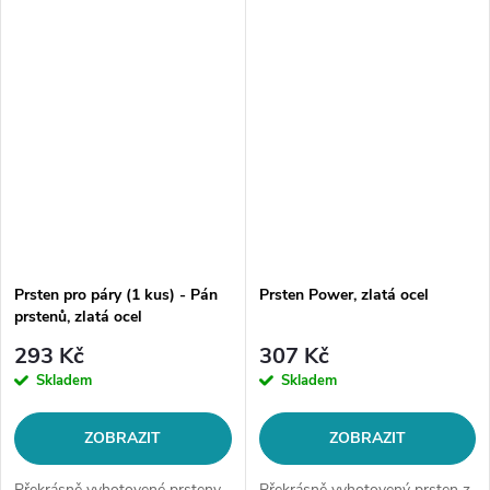
Šířka prstenu: 1 mmMotiv:
ocel 316LŠířka dámského
prsten s čirým...
prstenu: 4mmŠířka pánského
prstenu:...
Prsten pro páry (1 kus) - Pán
Prsten Power, zlatá ocel
prstenů, zlatá ocel
293 Kč
307 Kč
Skladem
Skladem
ZOBRAZIT
ZOBRAZIT
Překrásně vyhotovené prsteny
Překrásně vyhotovený prsten z