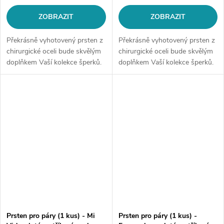
ZOBRAZIT
ZOBRAZIT
Překrásně vyhotovený prsten z
Překrásně vyhotovený prsten z
chirurgické oceli bude skvělým
chirurgické oceli bude skvělým
doplňkem Vaší kolekce šperků.
doplňkem Vaší kolekce šperků.
Materiál: chirurgická ocel
Materiál: chirurgická ocel 316L
316LMotiv: prsten s čirým
Šířka prstenu: 4 mmMotiv:
kamínkemŠířka prstenu: 5 mm...
prsten s čirým...
Prsten pro páry (1 kus) - Mi
Prsten pro páry (1 kus) -