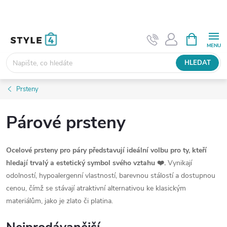
Přejít
na
obsah
NÁKUPNÍ
KOŠÍK
HLEDAT
Prsteny
Párové prsteny
Ocelové prsteny pro páry představují ideální volbu pro ty, kteří
hledají trvalý a estetický symbol svého vztahu
❤️
.
Vynikají
odolností, hypoalergenní vlastností, barevnou stálostí a dostupnou
cenou, čímž se stávají atraktivní alternativou ke klasickým
materiálům, jako je zlato či platina.