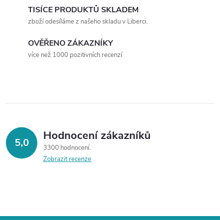
á
TISÍCE PRODUKTŮ SKLADEM
p
zboží odesíláme z našeho skladu v Liberci.
n
r
í
OVĚŘENO ZÁKAZNÍKY
v
více než 1000 pozitivních recenzí
k
y
v
ý
Hodnocení zákazníků
5,0
3300 hodnocení
p
Zobrazit recenze
i
s
u