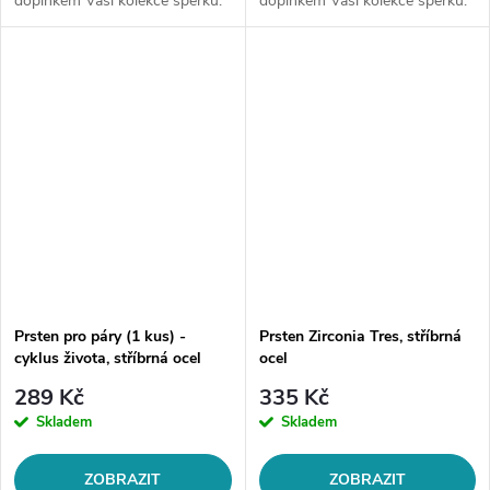
doplňkem Vaší kolekce šperků.
doplňkem Vaší kolekce šperků.
Materiál: chirurgická ocel
Materiál: chirurgická ocel 316L
316LMotiv: prsten s čirým
Šířka prstenu: 4 mmMotiv:
kamínkemŠířka prstenu: 5 mm...
prsten s čirým...
Prsten pro páry (1 kus) -
Prsten Zirconia Tres, stříbrná
cyklus života, stříbrná ocel
ocel
289 Kč
335 Kč
Skladem
Skladem
ZOBRAZIT
ZOBRAZIT