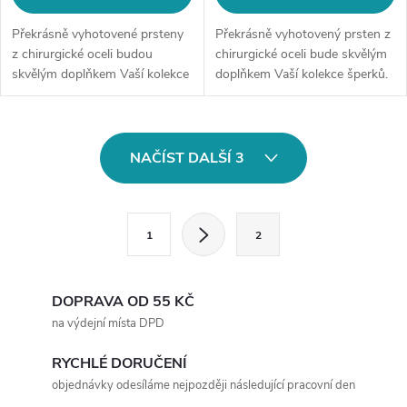
Překrásně vyhotovené prsteny
Překrásně vyhotovený prsten z
z chirurgické oceli budou
chirurgické oceli bude skvělým
skvělým doplňkem Vaší kolekce
doplňkem Vaší kolekce šperků.
šperků. Materiál: chirurgická
Materiál: chirurgická ocel 316L
ocel 316LŠířka prstenu: 4
Šířka prstenu: 1 mmMotiv:
mmVelikost: dle
prsten se třemi čirými...
O
výběru Pozn.: Cena...
NAČÍST DALŠÍ 3
v
l
S
1
2
t
á
r
d
á
DOPRAVA OD 55 KČ
a
n
na výdejní místa DPD
k
c
RYCHLÉ DORUČENÍ
o
objednávky odesíláme nejpozději následující pracovní den
í
v