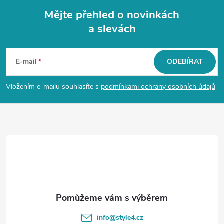
Mějte přehled o novinkách
a slevách
Z
á
E-mail
ODEBÍRAT
p
Vložením e-mailu souhlasíte s
podmínkami ochrany osobních údajů
a
t
í
info
@
style4.cz