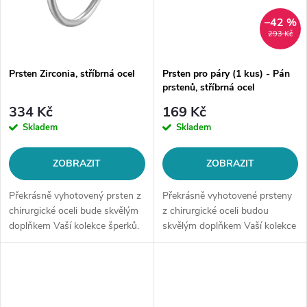
–42 %
293 Kč
Prsten Zirconia, stříbrná ocel
Prsten pro páry (1 kus) - Pán
prstenů, stříbrná ocel
334 Kč
169 Kč
Skladem
Skladem
ZOBRAZIT
ZOBRAZIT
Překrásně vyhotovený prsten z
Překrásně vyhotovené prsteny
chirurgické oceli bude skvělým
z chirurgické oceli budou
doplňkem Vaší kolekce šperků.
skvělým doplňkem Vaší kolekce
Materiál: chirurgická ocel 316L
šperků. Materiál: chirurgická
Šířka prstenu: 1 mmMotiv:
ocel 316L Motiv
prsten s čirým...
prstenů: prsteny jsou
inspirovány...