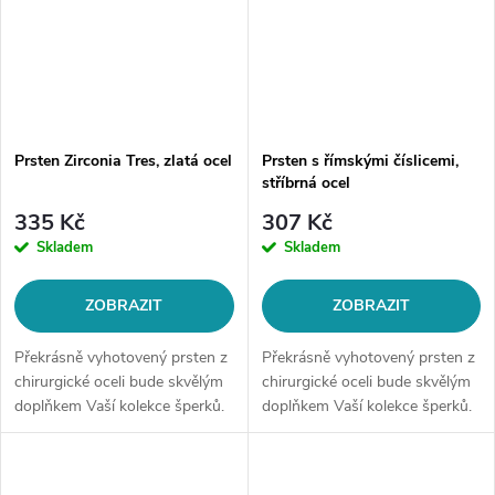
Prsten Zirconia Tres, zlatá ocel
Prsten s římskými číslicemi,
stříbrná ocel
335 Kč
307 Kč
Skladem
Skladem
ZOBRAZIT
ZOBRAZIT
Překrásně vyhotovený prsten z
Překrásně vyhotovený prsten z
chirurgické oceli bude skvělým
chirurgické oceli bude skvělým
doplňkem Vaší kolekce šperků.
doplňkem Vaší kolekce šperků.
Materiál: chirurgická ocel 316L
Materiál: chirurgická ocel 316L
Šířka prstenu: 1 mmMotiv:
Šířka prstenu: 6
prsten se třemi čirými...
mmMotiv: prsten s římskými...