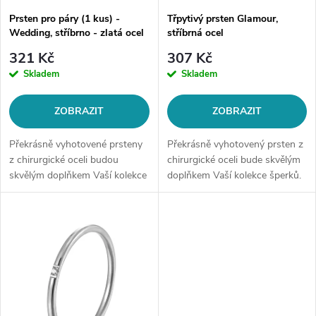
p
Prsten pro páry (1 kus) -
Třpytivý prsten Glamour,
r
Wedding, stříbrno - zlatá ocel
stříbrná ocel
r
o
321 Kč
307 Kč
o
Skladem
Skladem
d
d
ZOBRAZIT
ZOBRAZIT
u
u
Překrásně vyhotovené prsteny
Překrásně vyhotovený prsten z
k
z chirurgické oceli budou
chirurgické oceli bude skvělým
skvělým doplňkem Vaší kolekce
doplňkem Vaší kolekce šperků.
k
šperků. Materiál: chirurgická
Materiál: chirurgická ocel
t
ocel 316LŠířka dámského
316LŠířka prstenu: 6 mmMotiv:
t
prstenu: 4mmŠířka pánského
třpytivý prstenVelikost: dle...
ů
prstenu:...
ů