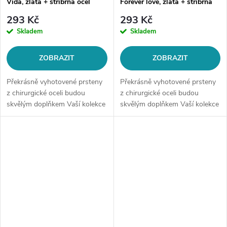
Vida, zlatá + stříbrná ocel
Forever love, zlatá + stříbrná
ocel
293 Kč
293 Kč
Skladem
Skladem
ZOBRAZIT
ZOBRAZIT
Překrásně vyhotovené prsteny
Překrásně vyhotovené prsteny
z chirurgické oceli budou
z chirurgické oceli budou
skvělým doplňkem Vaší kolekce
skvělým doplňkem Vaší kolekce
šperků. Materiál: chirurgická
šperků. Materiál: chirurgická
ocel 316LŠířka dámského
ocel 316LŠířka dámského
prstenu: 4mmŠířka pánského
prstenu: 4mmŠířka pánského
prstenu:...
prstenu:...