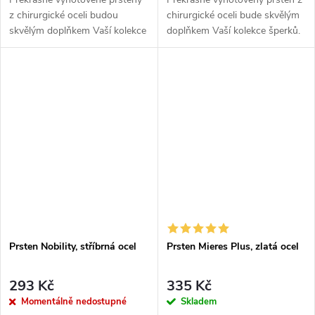
z chirurgické oceli budou
chirurgické oceli bude skvělým
skvělým doplňkem Vaší kolekce
doplňkem Vaší kolekce šperků.
šperků. Materiál: chirurgická
Materiál: chirurgická ocel
ocel 316L Motiv
316LŠířka prstenu: 4
prstenů: prsteny jsou
mmVelikost: dle
inspirovány prstenem...
výběruBarva: zlatá...
Prsten Nobility, stříbrná ocel
Prsten Mieres Plus, zlatá ocel
293 Kč
335 Kč
Momentálně nedostupné
Skladem