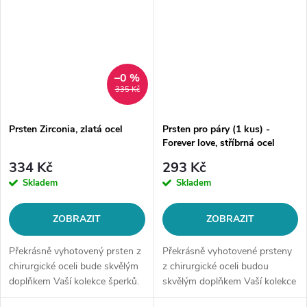
–0 %
335 Kč
Prsten Zirconia, zlatá ocel
Prsten pro páry (1 kus) -
Forever love, stříbrná ocel
334 Kč
293 Kč
Skladem
Skladem
ZOBRAZIT
ZOBRAZIT
Překrásně vyhotovený prsten z
Překrásně vyhotovené prsteny
chirurgické oceli bude skvělým
z chirurgické oceli budou
doplňkem Vaší kolekce šperků.
skvělým doplňkem Vaší kolekce
Materiál: chirurgická ocel 316L
šperků. Materiál: chirurgická