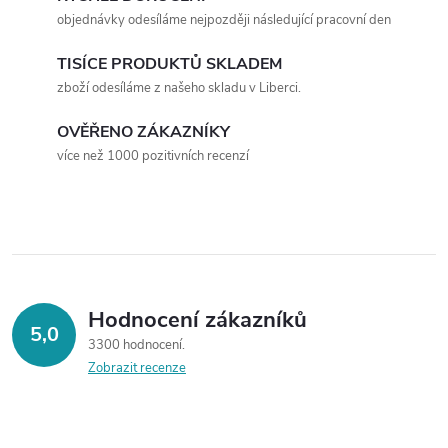
á
objednávky odesíláme nejpozději následující pracovní den
d
TISÍCE PRODUKTŮ SKLADEM
a
zboží odesíláme z našeho skladu v Liberci.
c
OVĚŘENO ZÁKAZNÍKY
více než 1000 pozitivních recenzí
í
p
r
v
Hodnocení zákazníků
k
5,0
3300 hodnocení
y
Zobrazit recenze
v