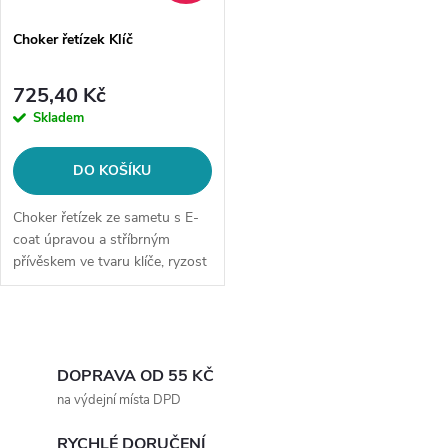
Choker řetízek Klíč
725,40 Kč
Skladem
DO KOŠÍKU
Choker řetízek ze sametu s E-
coat úpravou a stříbrným
přívěskem ve tvaru klíče, ryzost
925/1000.
O
v
DOPRAVA OD 55 KČ
na výdejní místa DPD
l
RYCHLÉ DORUČENÍ