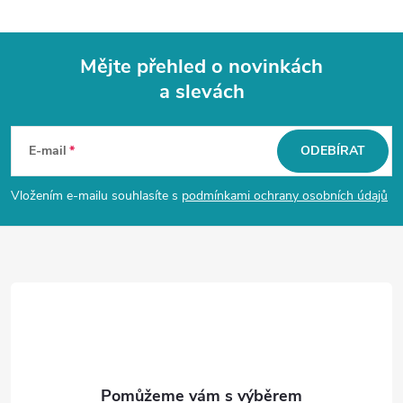
ý
p
Mějte přehled o novinkách
i
a slevách
Z
s
á
u
E-mail
ODEBÍRAT
p
Vložením e-mailu souhlasíte s
podmínkami ochrany osobních údajů
a
t
í