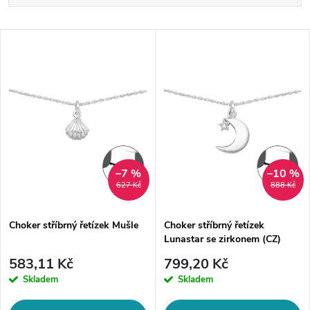
a
Nejlevnější
V
Nejdražší
z
ý
Abecedně
e
p
n
i
í
s
–7 %
–10 %
627 Kč
888 Kč
p
p
Choker stříbrný řetízek Mušle
Choker stříbrný řetízek
r
Lunastar se zirkonem (CZ)
r
o
583,11 Kč
799,20 Kč
o
Skladem
Skladem
d