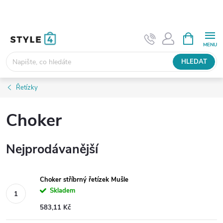
Přejít
na
obsah
NÁKUPNÍ
KOŠÍK
HLEDAT
Řetízky
Choker
Nejprodávanější
Choker stříbrný řetízek Mušle
Skladem
583,11 Kč