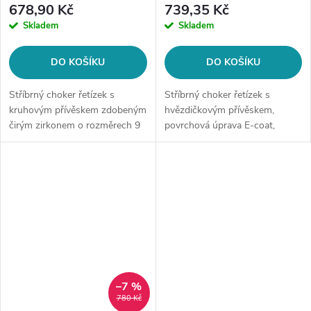
678,90 Kč
739,35 Kč
Skladem
Skladem
DO KOŠÍKU
DO KOŠÍKU
Stříbrný choker řetízek s
Stříbrný choker řetízek s
kruhovým přívěskem zdobeným
hvězdičkovým přívěskem,
čirým zirkonem o rozměrech 9
povrchová úprava E-coat,
x 9 mm, povrchová úprava E-
ryzost 925/1000.
coat, ryzost stříbra 925/1000.
–7 %
780 Kč