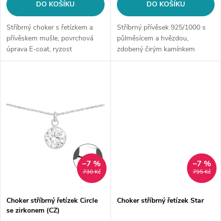
d
DO KOŠÍKU
DO KOŠÍKU
u
u
Stříbrný choker s řetízkem a
Stříbrný přívěsek 925/1000 s
k
přívěskem mušle, povrchová
půlměsícem a hvězdou,
úprava E-coat, ryzost
zdobený čirým kamínkem
k
925/1000.
Kubické zirkonie, velikost 9x11
t
mm, váha 1,6 g, povrchová
t
úprava E-coat.
ů
ů
–7 %
–7 %
730 Kč
795 Kč
Choker stříbrný řetízek Circle
Choker stříbrný řetízek Star
se zirkonem (CZ)